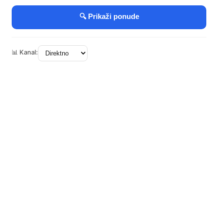
🔍 Prikaži ponude
📊 Kanal: