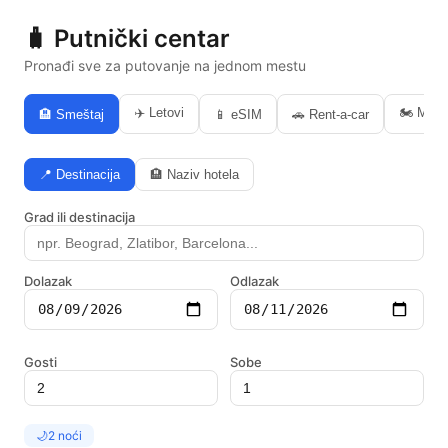
🧳 Putnički centar
Pronađi sve za putovanje na jednom mestu
✈️ Letovi
🏍️ Moto
🏨 Smeštaj
📱 eSIM
🚗 Rent-a-car
📍 Destinacija
🏨 Naziv hotela
Grad ili destinacija
Dolazak
Odlazak
Gosti
Sobe
🌙
2 noći