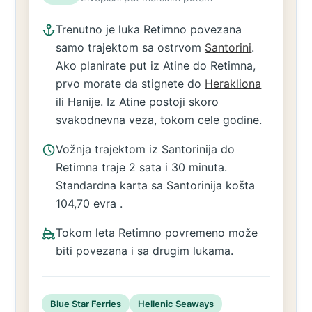
Trenutno je luka Retimno povezana
samo trajektom sa ostrvom
Santorini
.
Ako planirate put iz Atine do Retimna,
prvo morate da stignete do
Herakliona
ili Hanije. Iz Atine postoji skoro
svakodnevna veza, tokom cele godine.
Vožnja trajektom iz Santorinija do
Retimna traje 2 sata i 30 minuta.
Standardna karta sa Santorinija košta
104,70 evra .
Tokom leta Retimno povremeno može
biti povezana i sa drugim lukama.
Blue Star Ferries
Hellenic Seaways