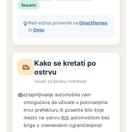
SeaJets
Red vožnje proverite na
DirectFerries
ili
Omio
.
Kako se kretati po
ostrvu
Saveti za lokalnu mobilnost
Iznajmljivanje automobila vam
omogućava da uživate u putovanjima
kroz prefekturu ili posetite bilo koje
mesto na ostrvu
Krit
automobilom bez
brige o vremenskim ograničenjima!