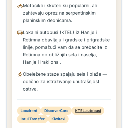
Motocikli i skuteri su popularni, ali
zahtevaju oprez na serpentinskim
planinskim deonicama.
Lokalni autobusi (KTEL) iz Hanije i
Retimna obavljaju i gradske i prigradske
linije, pomažući vam da se prebacite iz
Retimna do obližnjih sela i naselja,
Hanije i Irakliona .
Obeležene staze spajaju sela i plaže —
odlično za istraživanje unutrašnjosti
ostrva.
Localrent
DiscoverCars
KTEL autobusi
Intui Transfer
Kiwitaxi