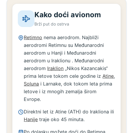
Kako doći avionom
Brži put do ostrva
Retimno
nema aerodrom. Najbliži
aerodromi Retimnu su Međunarodni
aerodrom u Hanji i Međunarodni
aerodrom u Iraklionu . Međunarodni
aerodrom
Iraklion
„Nikos Kazancakis“
prima letove tokom cele godine iz
Atine
,
Soluna
i Larnake, dok tokom leta prima
letove i iz mnogih zemalja širom
Evrope.
Direktni let iz Atine (ATH) do Irakliona ili
Hanije
traje oko 45 minuta.
Po dolasku možete doći do Retimna