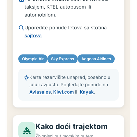
taksijem, KTEL autobusom ili
automobilom.
Uporedite ponude letova sa stotina
sajtova
.
Olympic Air
Sky Express
Aegean Airlines
Karte rezervišite unapred, posebno u
julu i avgustu. Pogledajte ponude na
Aviasales
,
Kiwi.com
ili
Kayak
.
Kako doći trajektom
Živopisni put morskim putem