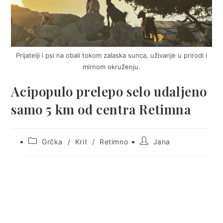
Prijatelji i psi na obali tokom zalaska sunca, uživanje u prirodi i
mirnom okruženju.
Acipopulo prelepo selo udaljeno
samo 5 km od centra Retimna
Post
Post
Grčka
/
Krit
/
Retimno
Jana
category:
author: