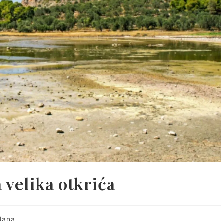
 velika otkrića
ost
Jana