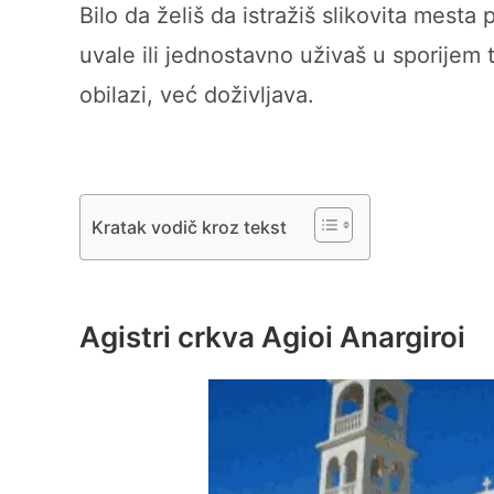
Bilo da želiš da istražiš slikovita mest
uvale ili jednostavno uživaš u sporijem 
obilazi, već doživljava.
Kratak vodič kroz tekst
Agistri crkva Agioi Anargiroi