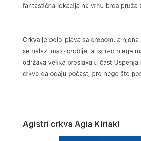
fantastična lokacija na vrhu brda pruža 
Crkva je belo-plava sa crepom, a njena a
se nalazi malo groblje, a ispred njega 
održava velika proslava u čast Uspenja
crkve da odaju počast, pre nego što pose
Agistri crkva Agia Kiriaki