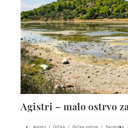
Agistri – malo ostrvo za
Post
P
Agistri
/
Grčka
/
Grčka ostrva
/
Saronska