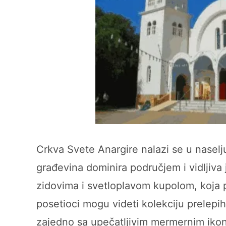
Crkva Svete Anargire nalazi se u naselj
građevina dominira područjem i vidljiva
zidovima i svetloplavom kupolom, koja 
posetioci mogu videti kolekciju prelepi
zajedno sa upečatljivim mermernim iko