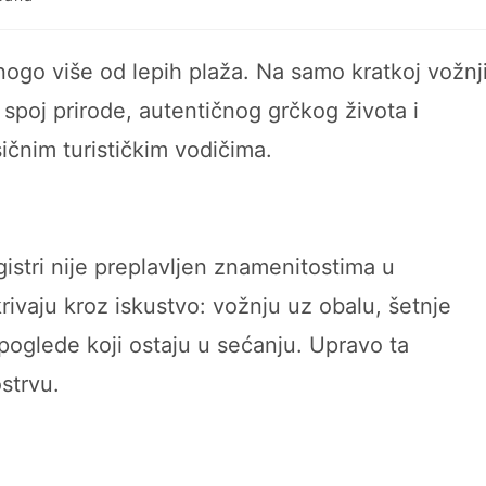
uthor:
mnogo više od lepih plaža. Na samo kratkoj vožnj
poj prirode, autentičnog grčkog života i
ičnim turističkim vodičima.
gistri nije preplavljen znamenitostima u
rivaju kroz iskustvo: vožnju uz obalu, šetnje
 poglede koji ostaju u sećanju. Upravo ta
strvu.