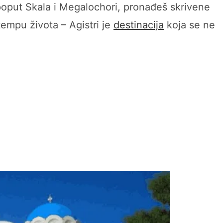
a poput Skala i Megalochori, pronađeš skrivene
tempu života – Agistri je
destinacija
koja se ne