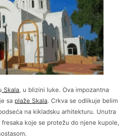
u
Skala
, u blizini luke. Ova impozantna
 je sa
plaže Skala
. Crkva se odlikuje belim
podseća na kikladsku arhitekturu. Unutra
h fresaka koje se protežu do njene kupole,
nostasom.