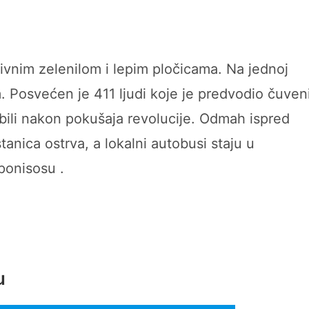
ivnim zelenilom i lepim pločicama. Na jednoj
. Posvećen je 411 ljudi koje je predvodio čuven
bili nakon pokušaja revolucije. Odmah ispred
tanica ostrva, a lokalni autobusi staju u
Aponisosu .
u