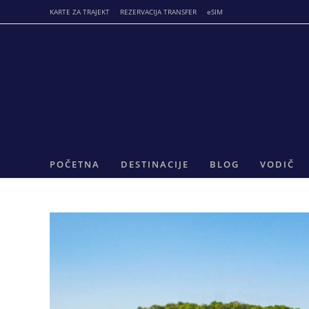
Skip
KARTE ZA TRAJEKT
REZERVACIJA TRANSFER
eSIM
to
content
POČETNA
DESTINACIJE
BLOG
VODIČ