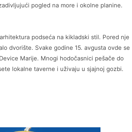
zadivljujući pogled na more i okolne planine.
rhitektura podseća na kikladski stil. Pored nje
malo dvorište. Svake godine 15. avgusta ovde se
 Device Marije. Mnogi hodočasnici pešače do
te lokalne taverne i uživaju u sjajnoj gozbi.