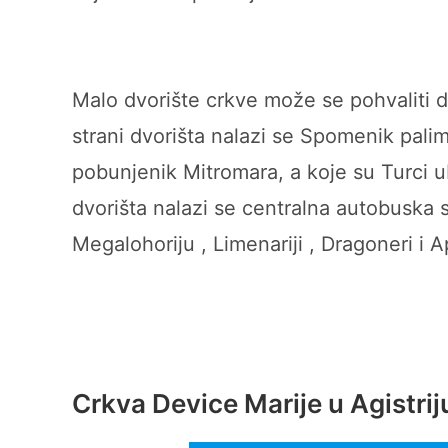
Malo dvorište crkve može se pohvaliti d
strani dvorišta nalazi se Spomenik palim
pobunjenik Mitromara, a koje su Turci u
dvorišta nalazi se centralna autobuska s
Megalohoriju , Limenariji , Dragoneri i 
Crkva Device Marije u Agistrij