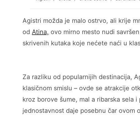
category:
a
Agistri možda je malo ostrvo, ali krije 
od
Atina,
ovo mirno mesto nudi savršen s
skrivenih kutaka koje nećete naći u klas
Za razliku od popularnijih destinacija, A
klasičnom smislu – ovde se atrakcije otk
kroz borove šume, mal a ribarska sela i
jednostavnost daje posebnu čar ovom o