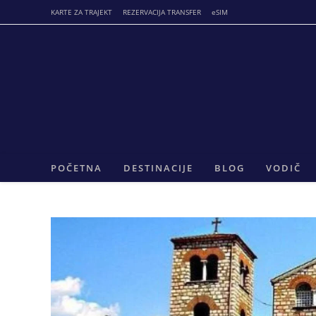
Skip
KARTE ZA TRAJEKT
REZERVACIJA TRANSFER
eSIM
to
content
POČETNA
DESTINACIJE
BLOG
VODIČ