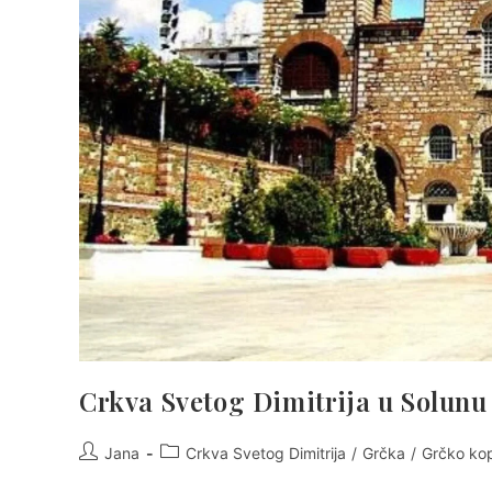
Crkva Svetog Dimitrija u Solunu
Post
Post
Jana
Crkva Svetog Dimitrija
/
Grčka
/
Grčko ko
author:
category: