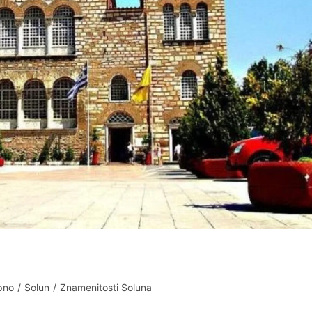
pno
/
Solun
/
Znamenitosti Soluna