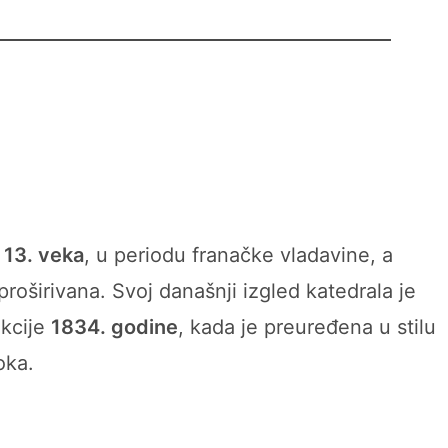
13. veka
, u periodu franačke vladavine, a
roširivana. Svoj današnji izgled katedrala je
ukcije
1834. godine
, kada je preuređena u stilu
oka.