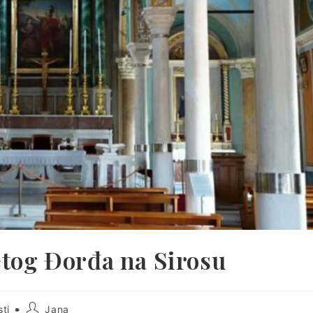
etog Đorđa na Sirosu
Post
ti
Jana