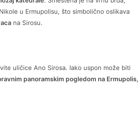
ložaj katedrale
. Smeštena je na vrhu brda,
ikole u Ermupolisu, što simbolično oslikava
vaca
na Sirosu.
vite uličice Ano Sirosa. Iako uspon može biti
ravnim panoramskim pogledom na Ermupolis,