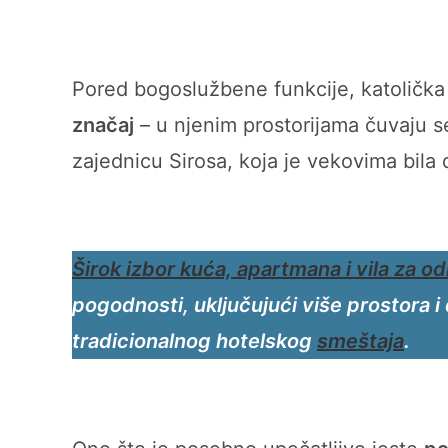
Pored bogoslužbene funkcije, katolička
značaj
– u njenim prostorijama čuvaju s
zajednicu Sirosa, koja je vekovima bila 
Širok izbor kuća,
apartmana i vila
za o
pogodnosti, uključujući više prostora 
tradicionalnog hotelskog
smeštaja
.