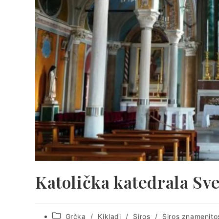
Katolička katedrala Sv
Post
Grčka
/
Kikladi
/
Siros
/
Siros znamenitos