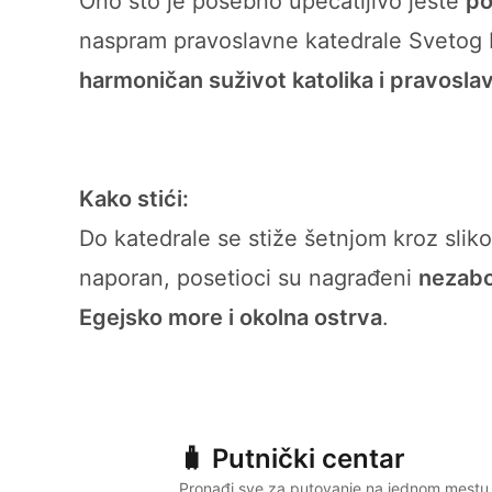
Ono što je posebno upečatljivo jeste
po
naspram pravoslavne katedrale Svetog N
harmoničan suživot katolika i pravosla
Kako stići:
Do katedrale se stiže šetnjom kroz sliko
naporan, posetioci su nagrađeni
nezabo
Egejsko more i okolna ostrva
.