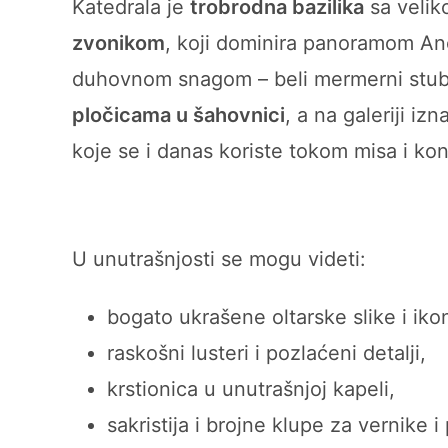
Katedrala je
trobrodna bazilika
sa velik
zvonikom
, koji dominira panoramom Ano
duhovnom snagom – beli mermerni stub
pločicama u šahovnici
, a na galeriji i
koje se i danas koriste tokom misa i ko
U unutrašnjosti se mogu videti:
bogato ukrašene oltarske slike i iko
raskošni lusteri i pozlaćeni detalji,
krstionica u unutrašnjoj kapeli,
sakristija i brojne klupe za vernike i