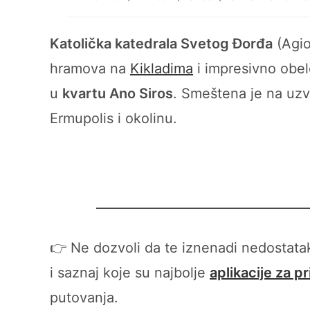
category:
Katolička katedrala Svetog Đorđa
(Agio
hramova na
Kikladima
i impresivno obe
u
kvartu Ano Siros
. Smeštena je na uzv
Ermupolis i okolinu.
👉 Ne dozvoli da te iznenadi nedostat
i saznaj koje su najbolje
aplikacije za p
putovanja.