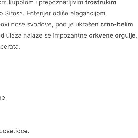
om kupolom i prepoznatljivim
trostrukim
 Sirosa. Enterijer odiše elegancijom i
ovi nose svodove, pod je ukrašen
crno-belim
znad ulaza nalaze se impozantne
crkvene orgulje
,
ncerata.
ne,
 posetioce.