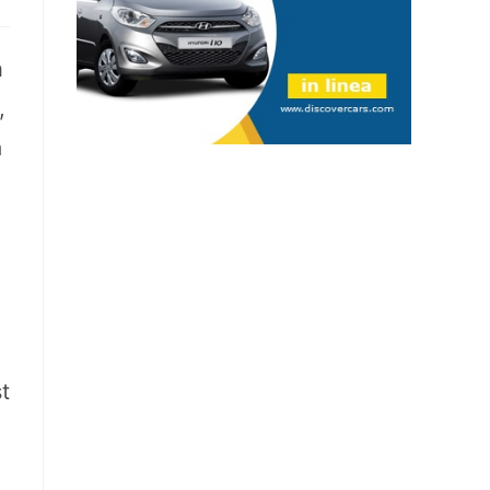
h
,
a
t