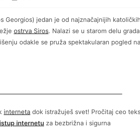
author:
s Georgios) jedan je od najznačajnijih katolički
ležje
ostrva Siros
. Nalazi se u starom delu grada
išenju odakle se pruža spektakularan pogled n
ak
interneta
dok istražuješ svet! Pročitaj ceo teks
ristup internetu
za bezbrižna i sigurna