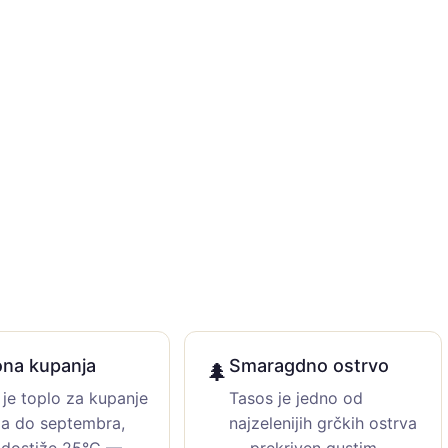
na kupanja
Smaragdno ostrvo
🌲
je toplo za kupanje
Tasos je jedno od
la do septembra,
najzelenijih grčkih ostrva
 dostiže 25°C —
— prekriven gustim