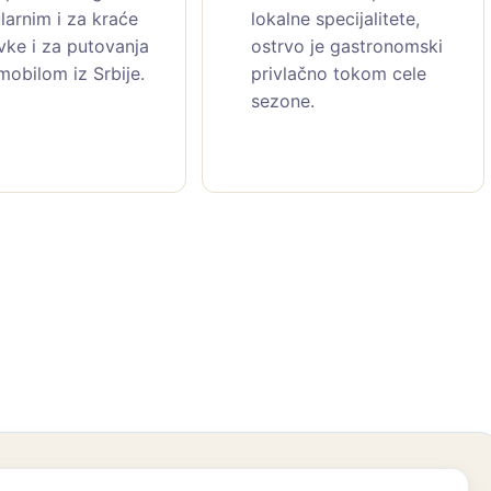
larnim i za kraće
lokalne specijalitete,
vke i za putovanja
ostrvo je gastronomski
mobilom iz Srbije.
privlačno tokom cele
sezone.