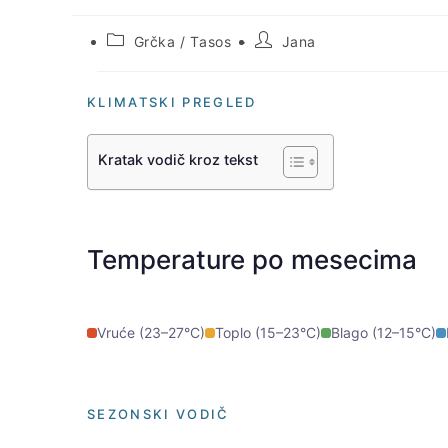
Post
Post
Grčka
/
Tasos
Jana
category:
author:
KLIMATSKI PREGLED
Kratak vodič kroz tekst
Temperature po mesecima
Vruće (23–27°C)
Toplo (15–23°C)
Blago (12–15°C)
SEZONSKI VODIČ