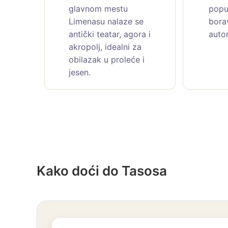
glavnom mestu
popu
Limenasu nalaze se
bora
antički teatar, agora i
auto
akropolj, idealni za
obilazak u proleće i
jesen.
Kako doći do Tasosa