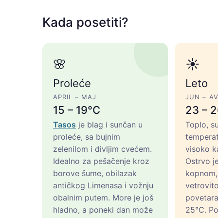
Kada posetiti?
🌸
☀️
Proleće
Leto
APRIL – MAJ
JUN – A
15 – 19°C
23 – 
Tasos
je blag i sunčan u
Toplo, su
proleće, sa bujnim
temperat
zelenilom i divljim cvećem.
visoko k
Idealno za pešačenje kroz
Ostrvo j
borove šume, obilazak
kopnom, 
antičkog Limenasa i vožnju
vetrovito
obalnim putem. More je još
povetara
hladno, a poneki dan može
25°C. Po