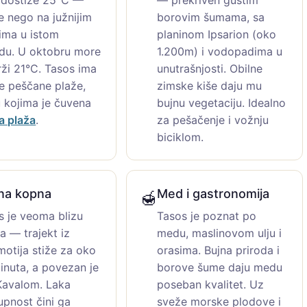
je nego na južnijim
borovim šumama, sa
ima u istom
planinom Ipsarion (oko
odu. U oktobru more
1.200m) i vodopadima u
rži 21°C. Tasos ima
unutrašnjosti. Obilne
e peščane plaže,
zimske kiše daju mu
 kojima je čuvena
bujnu vegetaciju. Idealno
a plaža
.
za pešačenje i vožnju
biciklom.
ina kopna
Med i gastronomija
🍯
s je veoma blizu
Tasos je poznat po
a — trajekt iz
medu, maslinovom ulju i
motija stiže za oko
orasima. Bujna priroda i
inuta, a povezan je
borove šume daju medu
 Kavalom. Laka
poseban kvalitet. Uz
upnost čini ga
sveže morske plodove i