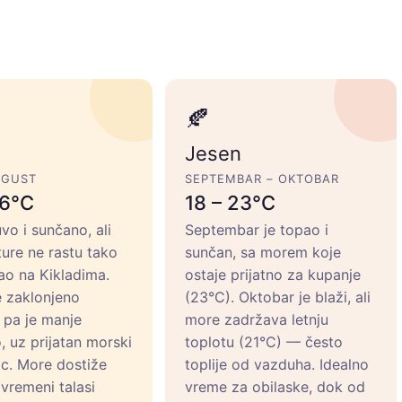
🍂
Jesen
VGUST
SEPTEMBAR – OKTOBAR
26°C
18 – 23°C
vo i sunčano, ali
Septembar je topao i
ure ne rastu tako
sunčan, sa morem koje
ao na Kikladima.
ostaje prijatno za kupanje
e zaklonjeno
(23°C). Oktobar je blaži, ali
pa je manje
more zadržava letnju
, uz prijatan morski
toplotu (21°C) — često
c. More dostiže
toplije od vazduha. Idealno
vremeni talasi
vreme za obilaske, dok od