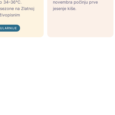
do 34–36°C.
novembra počinju prve
sezone na Zlatnoj
jesenje kiše.
 živopisnim
.
ULARNIJE