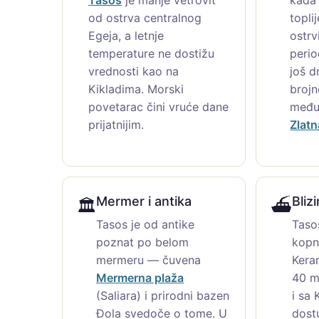
od ostrva centralnog
topli
Egeja, a letnje
ostrv
temperature ne dostižu
peri
vrednosti kao na
još d
Kikladima. Morski
brojn
povetarac čini vruće dane
među
prijatnijim.
Zlatn
Mermer i antika
Bliz
🏛️
⛴️
Tasos je od antike
Taso
poznat po belom
kopn
mermeru — čuvena
Kera
Mermerna plaža
40 m
(Saliara) i prirodni bazen
i sa
Đola svedoče o tome. U
dost