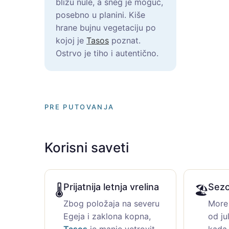
blizu nule, a sneg je moguć,
posebno u planini. Kiše
hrane bujnu vegetaciju po
kojoj je
Tasos
poznat.
Ostrvo je tiho i autentično.
PRE PUTOVANJA
Korisni saveti
Prijatnija letnja vrelina
Sezo
🌡️
🏖️
Zbog položaja na severu
More 
Egeja i zaklona kopna,
od ju
Tasos
je manje vetrovit
kada