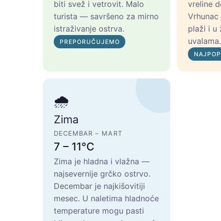
biti svež i vetrovit. Malo
vreline 
turista — savršeno za mirno
Vrhunac 
istraživanje ostrva.
plaži i u
uvalama
PREPORUČUJEMO
NAJPOP
🌧
Zima
DECEMBAR – MART
7 – 11°C
Zima je hladna i vlažna —
najsevernije grčko ostrvo.
Decembar je najkišovitiji
mesec. U naletima hladnoće
temperature mogu pasti