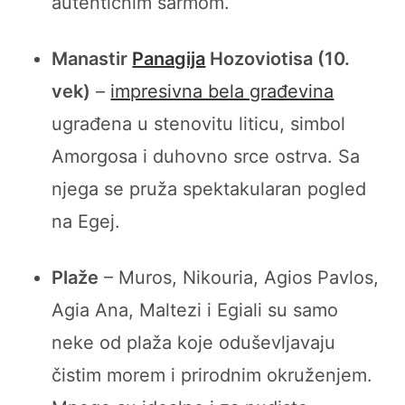
autentičnim šarmom.
Manastir
Panagija
Hozoviotisa (10.
vek)
–
impresivna bela građevina
ugrađena u stenovitu liticu, simbol
Amorgosa i duhovno srce ostrva. Sa
njega se pruža spektakularan pogled
na Egej.
Plaže
– Muros, Nikouria, Agios Pavlos,
Agia Ana, Maltezi i Egiali su samo
neke od plaža koje oduševljavaju
čistim morem i prirodnim okruženjem.