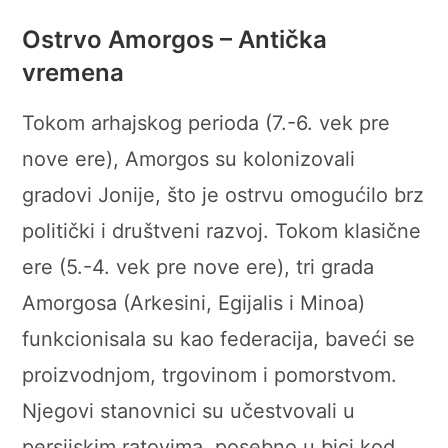
Ostrvo
Amorgos
– Antička
vremena
Tokom arhajskog perioda (7.-6. vek pre
nove ere), Amorgos su kolonizovali
gradovi Jonije, što je ostrvu omogućilo brz
politički i društveni razvoj. Tokom klasične
ere (5.-4. vek pre nove ere), tri grada
Amorgosa (Arkesini, Egijalis i Minoa)
funkcionisala su kao federacija, baveći se
proizvodnjom, trgovinom i pomorstvom.
Njegovi stanovnici su učestvovali u
persijskim ratovima, posebno u bici kod