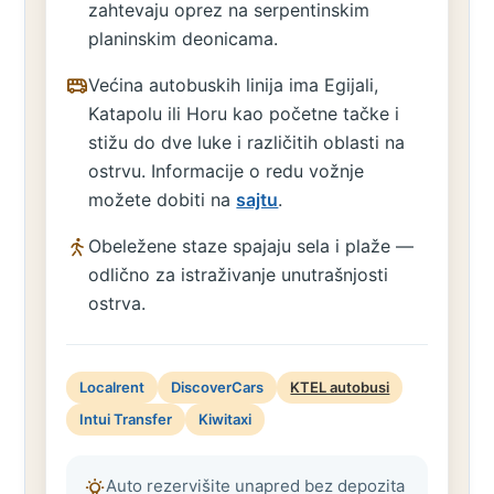
zahtevaju oprez na serpentinskim
planinskim deonicama.
Većina autobuskih linija ima Egijali,
Katapolu ili Horu kao početne tačke i
stižu do dve luke i različitih oblasti na
ostrvu. Informacije o redu vožnje
možete dobiti na
sajtu
.
Obeležene staze spajaju sela i plaže —
odlično za istraživanje unutrašnjosti
ostrva.
Localrent
DiscoverCars
KTEL autobusi
Intui Transfer
Kiwitaxi
Auto rezervišite unapred bez depozita