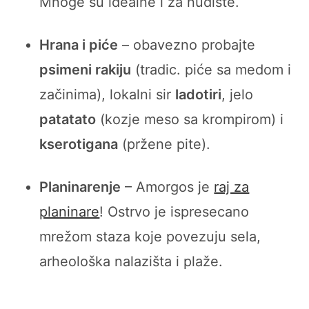
Mnoge su idealne i za nudiste.
Hrana i piće
– obavezno probajte
psimeni rakiju
(tradic. piće sa medom i
začinima), lokalni sir
ladotiri
, jelo
patatato
(kozje meso sa krompirom) i
kserotigana
(pržene pite).
Planinarenje
– Amorgos je
raj za
planinare
! Ostrvo je ispresecano
mrežom staza koje povezuju sela,
arheološka nalazišta i plaže.