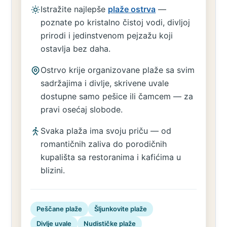
Istražite najlepše
plaže ostrva
—
poznate po kristalno čistoj vodi, divljoj
prirodi i jedinstvenom pejzažu koji
ostavlja bez daha.
Ostrvo krije organizovane plaže sa svim
sadržajima i divlje, skrivene uvale
dostupne samo pešice ili čamcem — za
pravi osećaj slobode.
Svaka plaža ima svoju priču — od
romantičnih zaliva do porodičnih
kupališta sa restoranima i kafićima u
blizini.
Peščane plaže
Šljunkovite plaže
Divlje uvale
Nudističke plaže