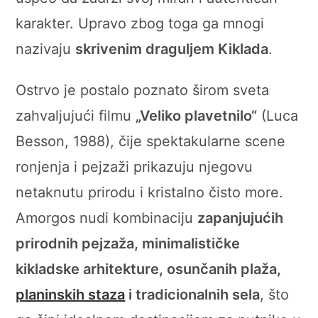
karakter. Upravo zbog toga ga mnogi
nazivaju
skrivenim draguljem Kiklada
.
Ostrvo je postalo poznato širom sveta
zahvaljujući filmu
„Veliko plavetnilo“
(Luca
Besson, 1988), čije spektakularne scene
ronjenja i pejzaži prikazuju njegovu
netaknutu prirodu i kristalno čisto more.
Amorgos nudi kombinaciju
zapanjujućih
prirodnih pejzaža, minimalističke
kikladske arhitekture, osunčanih plaža,
planinskih staza
i tradicionalnih sela
, što