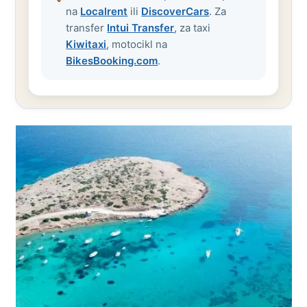
na
Localrent
ili
DiscoverCars
. Za
transfer
Intui Transfer
, za taxi
Kiwitaxi
, motocikl na
BikesBooking.com
.