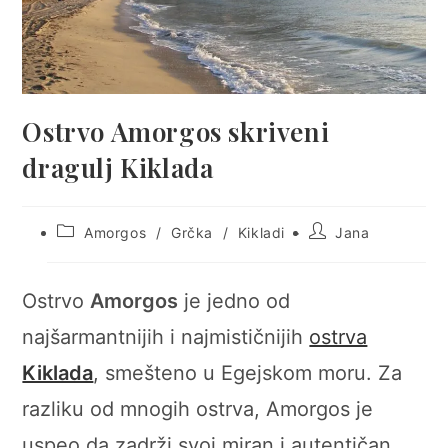
Ostrvo Amorgos skriveni
dragulj Kiklada
Post
Post
Amorgos
/
Grčka
/
Kikladi
Jana
category:
author:
Ostrvo
Amorgos
je jedno od
najšarmantnijih i najmističnijih
ostrva
Kiklada
, smešteno u Egejskom moru. Za
razliku od mnogih ostrva, Amorgos je
uspeo da zadrži svoj miran i autentičan