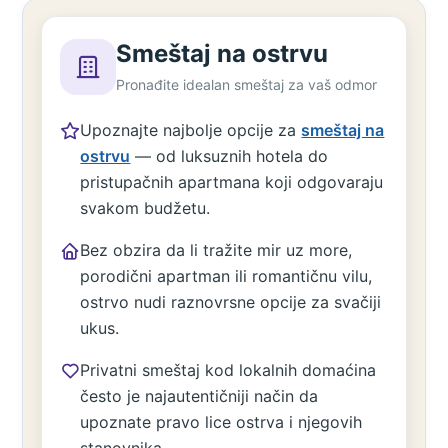
Smeštaj na ostrvu
Pronađite idealan smeštaj za vaš odmor
Upoznajte najbolje opcije za
smeštaj na
ostrvu
— od luksuznih hotela do
pristupačnih apartmana koji odgovaraju
svakom budžetu.
Bez obzira da li tražite mir uz more,
porodični apartman ili romantičnu vilu,
ostrvo nudi raznovrsne opcije za svačiji
ukus.
Privatni smeštaj kod lokalnih domaćina
često je najautentičniji način da
upoznate pravo lice ostrva i njegovih
stanovnika.