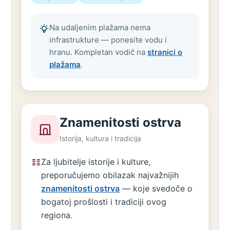
Na udaljenim plažama nema
infrastrukture — ponesite vodu i
hranu. Kompletan vodič na
stranici o
plažama
.
Znamenitosti ostrva
Istorija, kultura i tradicija
Za ljubitelje istorije i kulture,
preporučujemo obilazak najvažnijih
znamenitosti ostrva
— koje svedoče o
bogatoj prošlosti i tradiciji ovog
regiona.