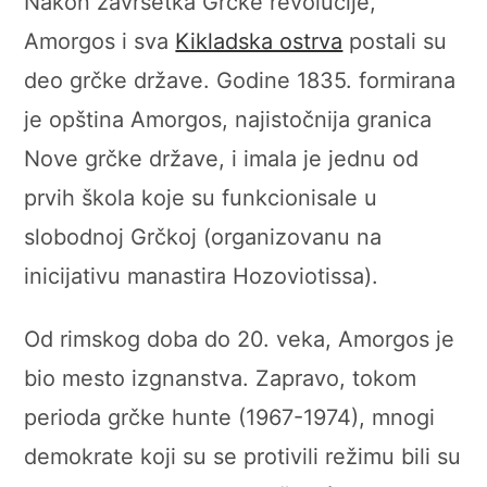
Nakon završetka Grčke revolucije,
Amorgos i sva
Kikladska ostrva
postali su
deo grčke države. Godine 1835. formirana
je opština Amorgos, najistočnija granica
Nove grčke države, i imala je jednu od
prvih škola koje su funkcionisale u
slobodnoj Grčkoj (organizovanu na
inicijativu manastira Hozoviotissa).
Od rimskog doba do 20. veka, Amorgos je
bio mesto izgnanstva. Zapravo, tokom
perioda grčke hunte (1967-1974), mnogi
demokrate koji su se protivili režimu bili su