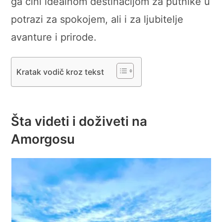
ga čini idealnom destinacijom za putnike u
potrazi za spokojem, ali i za ljubitelje
avanture i prirode.
Kratak vodič kroz tekst
Šta videti i doživeti na
Amorgosu