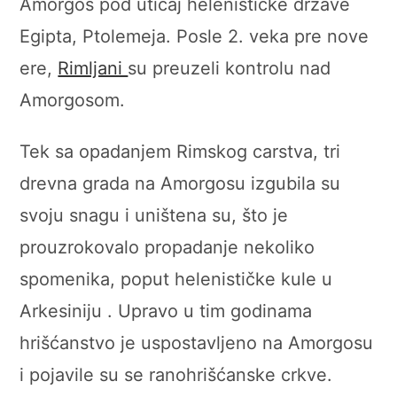
Amorgos pod uticaj helenističke države
Egipta, Ptolemeja. Posle 2. veka pre nove
ere,
Rimljani
su preuzeli kontrolu nad
Amorgosom.
Tek sa opadanjem Rimskog carstva, tri
drevna grada na Amorgosu izgubila su
svoju snagu i uništena su, što je
prouzrokovalo propadanje nekoliko
spomenika, poput helenističke kule u
Arkesiniju . Upravo u tim godinama
hrišćanstvo je uspostavljeno na Amorgosu
i pojavile su se ranohrišćanske crkve.