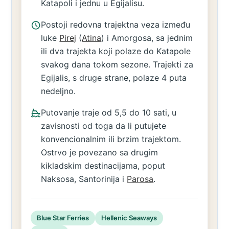
Katapoli i jednu u Egijalisu.
Postoji redovna trajektna veza između
luke
Pirej
(
Atina
) i Amorgosa, sa jednim
ili dva trajekta koji polaze do Katapole
svakog dana tokom sezone. Trajekti za
Egijalis, s druge strane, polaze 4 puta
nedeljno.
Putovanje traje od 5,5 do 10 sati, u
zavisnosti od toga da li putujete
konvencionalnim ili brzim trajektom.
Ostrvo je povezano sa drugim
kikladskim destinacijama, poput
Naksosa, Santorinija i
Parosa
.
Blue Star Ferries
Hellenic Seaways