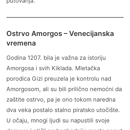
putovanja.
Ostrvo
Amorgos
– Venecijanska
vremena
Godina 1207. bila je važna za istoriju
Amorgosa i svih Kiklada. Mletačka
porodica Gizi preuzela je kontrolu nad
Amorgosom, ali su bili prilično nemoćni da
zaštite ostrvo, pa je ono tokom naredna
dva veka postalo stalno piratsko utočište.
U očaju, mnogi ljudi su napustili svoje