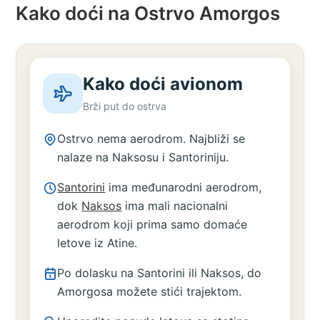
Kako doći na Ostrvo
Amorgos
Kako doći avionom
Brži put do ostrva
Ostrvo nema aerodrom. Najbliži se
nalaze na Naksosu i Santoriniju.
Santorini
ima međunarodni aerodrom,
dok
Naksos
ima mali nacionalni
aerodrom koji prima samo domaće
letove iz Atine.
Po dolasku na Santorini ili Naksos, do
Amorgosa možete stići trajektom.