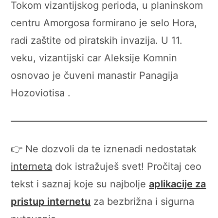
Tokom vizantijskog perioda, u planinskom
centru Amorgosa formirano je selo Hora,
radi zaštite od piratskih invazija. U 11.
veku, vizantijski car Aleksije Komnin
osnovao je čuveni manastir Panagija
Hozoviotisa .
👉 Ne dozvoli da te iznenadi nedostatak
interneta
dok istražuješ svet! Pročitaj ceo
tekst i saznaj koje su najbolje
aplikacije za
pristup internetu
za bezbrižna i sigurna