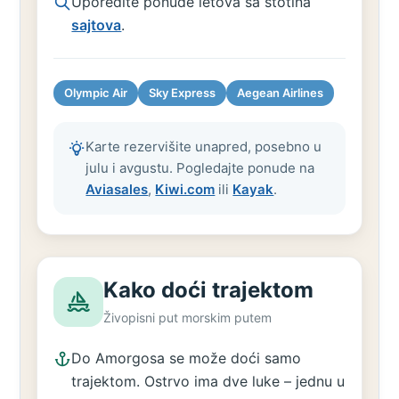
Uporedite ponude letova sa stotina
sajtova
.
Olympic Air
Sky Express
Aegean Airlines
Karte rezervišite unapred, posebno u
julu i avgustu. Pogledajte ponude na
Aviasales
,
Kiwi.com
ili
Kayak
.
Kako doći trajektom
Živopisni put morskim putem
Do Amorgosa se može doći samo
trajektom. Ostrvo ima dve luke – jednu u