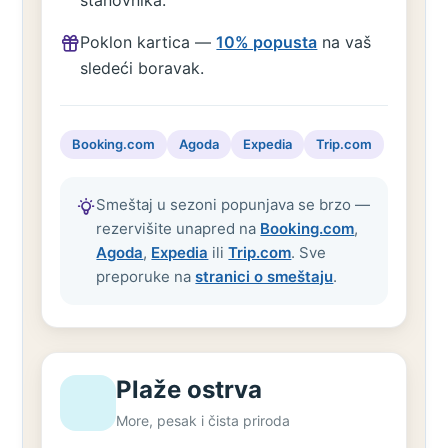
Poklon kartica —
10% popusta
na vaš
sledeći boravak.
Booking.com
Agoda
Expedia
Trip.com
Smeštaj u sezoni popunjava se brzo —
rezervišite unapred na
Booking.com
,
Agoda
,
Expedia
ili
Trip.com
. Sve
preporuke na
stranici o smeštaju
.
Plaže ostrva
More, pesak i čista priroda