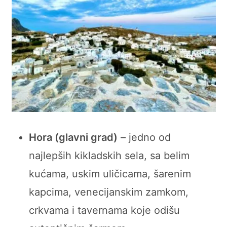
Hora (glavni grad)
– jedno od
najlepših kikladskih sela, sa belim
kućama, uskim uličicama, šarenim
kapcima, venecijanskim zamkom,
crkvama i tavernama koje odišu