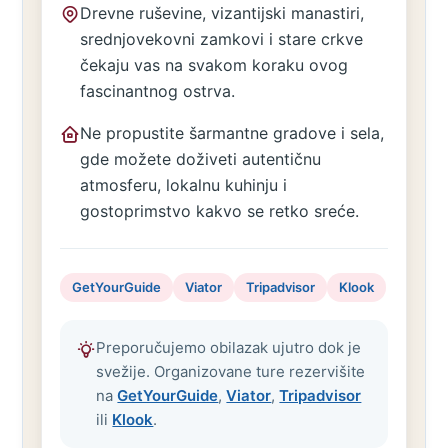
Drevne ruševine, vizantijski manastiri,
srednjovekovni zamkovi i stare crkve
čekaju vas na svakom koraku ovog
fascinantnog ostrva.
Ne propustite šarmantne gradove i sela,
gde možete doživeti autentičnu
atmosferu, lokalnu kuhinju i
gostoprimstvo kakvo se retko sreće.
GetYourGuide
Viator
Tripadvisor
Klook
Preporučujemo obilazak ujutro dok je
svežije. Organizovane ture rezervišite
na
GetYourGuide
,
Viator
,
Tripadvisor
ili
Klook
.