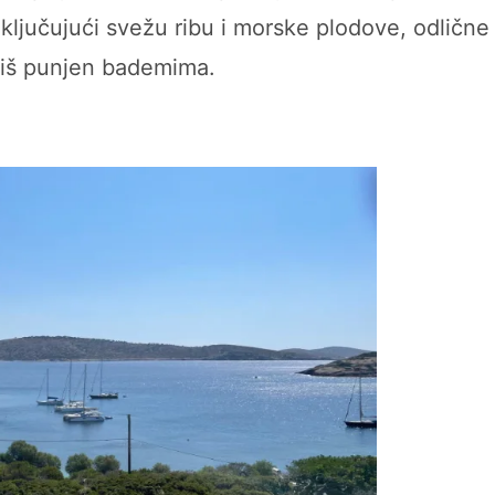
uključujući svežu ribu i morske plodove, odlične
atkiš punjen bademima.