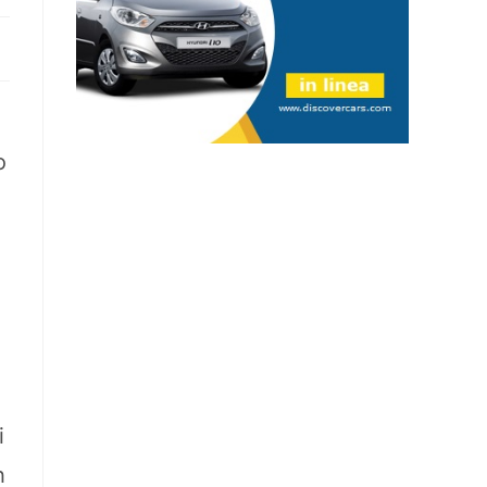
o
i
h