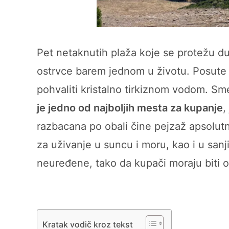
Pet netaknutih plaža koje se protežu du
ostrvce barem jednom u životu. Posute 
pohvaliti kristalno tirkiznom vodom. S
je jedno od najboljih mesta za kupanje
,
razbacana po obali čine pejzaž apsolutno
za uživanje u suncu i moru, kao i u san
neuređene, tako da kupači moraju biti 
Kratak vodič kroz tekst