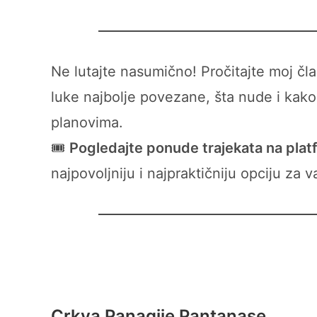
Ne lutajte nasumično! Pročitajte moj č
luke najbolje povezane, šta nude i kak
planovima.
🎟️
Pogledajte ponude trajekata na pl
najpovoljniju i najpraktičniju opciju za
Crkva Panagije Pantanase