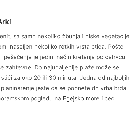
Arki
enit, sa samo nekoliko žbunja i niske vegetacije
, naseljen nekoliko retkih vrsta ptica. Pošto
, pešačenje je jedini način kretanja po ostrvcu.
više zahtevne. Do najudaljenije plaže može se
tići za oko 20 ili 30 minuta. Jedna od najbolji
e planinarenje jeste da se popnete do vrha brda
 panoramskom pogledu na
Egejsko more
i ceo