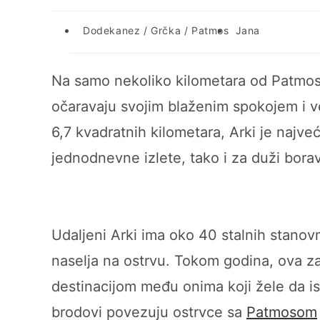
Post
Post
Dodekanez
/
Grčka
/
Patmos
Jana
category:
author:
Na samo nekoliko kilometara od Patmosa
očaravaju svojim blaženim spokojem i 
6,7 kvadratnih kilometara, Arki je najve
jednodnevne izlete, tako i za duži borav
Udaljeni Arki ima oko 40 stalnih stanovn
naselja na ostrvu. Tokom godina, ova za
destinacijom među onima koji žele da is
brodovi povezuju ostrvce sa
Patmosom