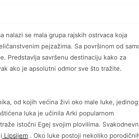
 nalazi se mala grupa rajskih ostrvaca koja
veličanstvenim pejzažima. Sa površinom od sam
će. Predstavlja savršenu destinaciju kako za
ak ako je apsolutni odmor sve što tražite.
ika, od kojih većina živi oko male luke, jedinog
štićena luka je učinila Arki popularnom
traže istočni Egej svojim plovilima. Svakodnevn
i
Lipsijem
. Oko luke postoji nekoliko porodični