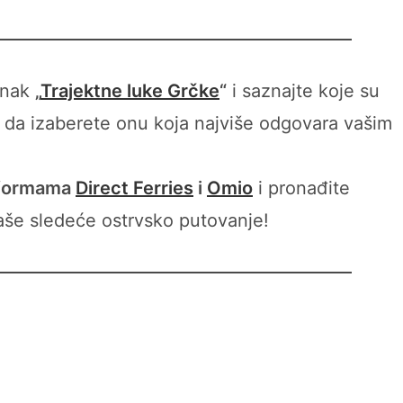
lanak
„
Trajektne luke Grčke
“
i saznajte koje su
o da izaberete onu koja najviše odgovara vašim
atformama
Direct Ferries
i
Omio
i pronađite
 vaše sledeće ostrvsko putovanje!