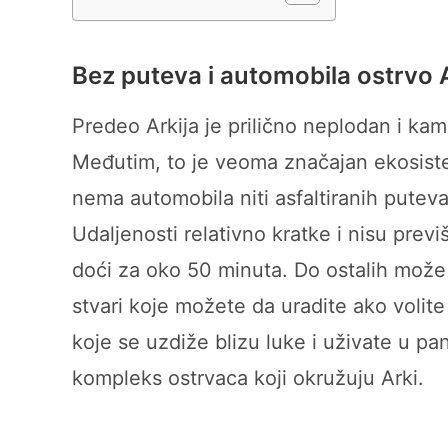
Bez puteva i automobila ostrvo 
Predeo Arkija je prilično neplodan i kam
Međutim, to je veoma značajan ekosistem
nema automobila niti asfaltiranih puteva
Udaljenosti relativno kratke i nisu pre
doći za oko 50 minuta. Do ostalih može s
stvari koje možete da uradite ako volit
koje se uzdiže blizu luke i uživate u
kompleks ostrvaca koji okružuju Arki.