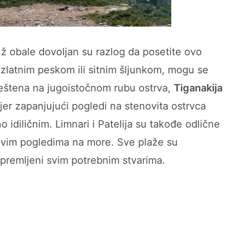
ž obale dovoljan su razlog da posetite ovo
zlatnim peskom ili sitnim šljunkom, mogu se
meštena na jugoistočnom rubu ostrva,
Tiganakija
 jer zapanjujući pogledi na stenovita ostrvca
 idiličnim. Limnari i Patelija su takođe odlične
jivim pogledima na more. Sve plaže su
opremljeni svim potrebnim stvarima.