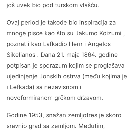
još uvek bio pod turskom vlašću.
Ovaj period je takođe bio inspiracija za
mnoge pisce kao što su Jakumo Koizumi ,
poznat i kao Lafkadio Hern i Angelos
Sikelianos . Dana 21. maja 1864. godine
potpisan je sporazum kojim se proglašava
ujedinjenje Jonskih ostrva (među kojima je
i Lefkada) sa nezavisnom i
novoformiranom grčkom državom.
Godine 1953, snažan zemljotres je skoro
sravnio grad sa zemljom. Međutim,