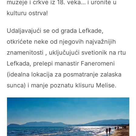
muzeje i crkve iz 18. veka… i uronite u
kulturu ostrva!
Udaljavajući se od grada Lefkade,
otkrićete neke od njegovih najvažnijih
znamenitosti , uključujući svetionik na rtu
Lefkada, prelepi manastir Faneromeni
(idealna lokacija za posmatranje zalaska
sunca) i manje poznatu klisuru Melise.