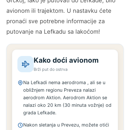
Grčkoj, lako je putovati do Lefkade, bilo
avionom ili trajektom. U nastavku ćete
pronaći sve potrebne informacije za
putovanje na Lefkadu sa lakoćom!
Kako doći avionom
Brži put do ostrva
Na Lefkadi nema aerodroma , ali se u
obližnjem regionu Preveza nalazi
aerodrom Aktion. Aerodrom Aktion se
nalazi oko 20 km (30 minuta vožnje) od
grada Lefkade.
Nakon sletanja u Prevezu, možete otići