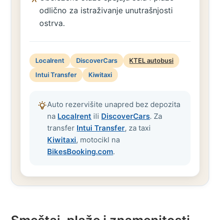
odlično za istraživanje unutrašnjosti
ostrva.
Localrent
DiscoverCars
KTEL autobusi
Intui Transfer
Kiwitaxi
Auto rezervišite unapred bez depozita
na
Localrent
ili
DiscoverCars
. Za
transfer
Intui Transfer
, za taxi
Kiwitaxi
, motocikl na
BikesBooking.com
.