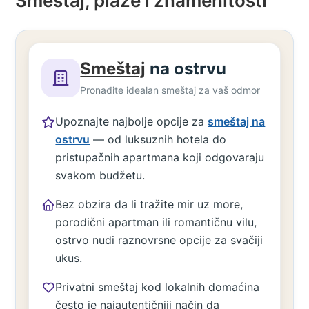
Smeštaj, plaže i znamenitosti
Smeštaj
na ostrvu
Pronađite idealan smeštaj za vaš odmor
Upoznajte najbolje opcije za
smeštaj na
ostrvu
— od luksuznih hotela do
pristupačnih apartmana koji odgovaraju
svakom budžetu.
Bez obzira da li tražite mir uz more,
porodični apartman ili romantičnu vilu,
ostrvo nudi raznovrsne opcije za svačiji
ukus.
Privatni smeštaj kod lokalnih domaćina
često je najautentičniji način da