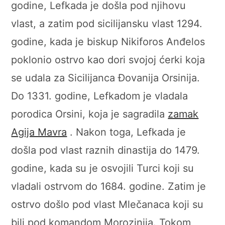
godine, Lefkada je došla pod njihovu
vlast, a zatim pod sicilijansku vlast 1294.
godine, kada je biskup Nikiforos Anđelos
poklonio ostrvo kao dori svojoj ćerki koja
se udala za Sicilijanca Đovanija Orsinija.
Do 1331. godine, Lefkadom je vladala
porodica Orsini, koja je sagradila
zamak
Agija Mavra
. Nakon toga, Lefkada je
došla pod vlast raznih dinastija do 1479.
godine, kada su je osvojili Turci koji su
vladali ostrvom do 1684. godine. Zatim je
ostrvo došlo pod vlast Mlečanaca koji su
bili pod komandom Morozinija. Tokom