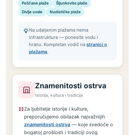
Peščane plaže
Šljunkovite plaže
Divlje uvale
Nudističke plaže
Na udaljenim plažama nema
infrastrukture — ponesite vodu i
hranu. Kompletan vodič na
stranici o
plažama
.
Znamenitosti ostrva
Istorija, kultura i tradicija
Za ljubitelje istorije i kulture,
preporučujemo obilazak najvažnijih
znamenitosti ostrva
— koje svedoče o
bogatoj prošlosti i tradiciji ovog