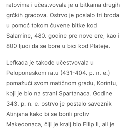
ratovima i učestvovala je u bitkama drugih
grčkih gradova. Ostrvo je poslalo tri broda
u pomoć tokom čuvene bitke kod
Salamine, 480. godine pre nove ere, kao i
800 ljudi da se bore u bici kod Plateje.
Lefkada je takođe učestvovala u
Peloponeskom ratu (431-404. p. n. e.)
pomažući svom matičnom gradu, Korintu,
koji je bio na strani Spartanaca. Godine
343. p. n. e. ostrvo je postalo saveznik
Atinjana kako bi se borili protiv
Makedonaca, čiji je kralj bio Filip II, ali je