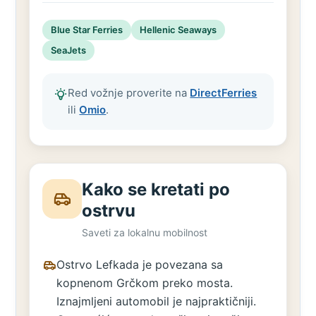
Blue Star Ferries
Hellenic Seaways
SeaJets
Red vožnje proverite na
DirectFerries
ili
Omio
.
Kako se kretati po
ostrvu
Saveti za lokalnu mobilnost
Ostrvo Lefkada je povezana sa
kopnenom Grčkom preko mosta.
Iznajmljeni automobil je najpraktičniji.