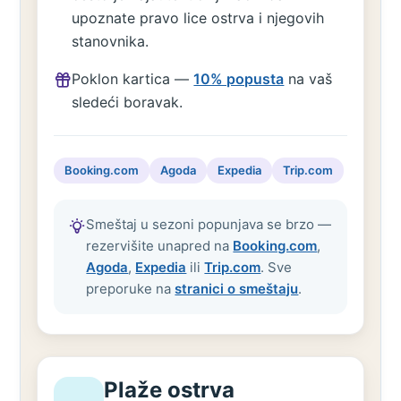
upoznate pravo lice ostrva i njegovih
stanovnika.
Poklon kartica —
10% popusta
na vaš
sledeći boravak.
Booking.com
Agoda
Expedia
Trip.com
Smeštaj u sezoni popunjava se brzo —
rezervišite unapred na
Booking.com
,
Agoda
,
Expedia
ili
Trip.com
. Sve
preporuke na
stranici o smeštaju
.
Plaže ostrva