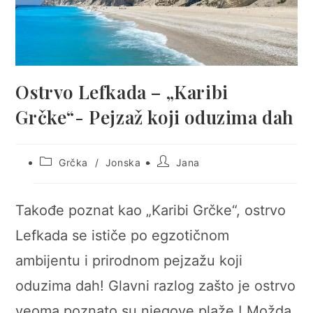
Ostrvo Lefkada – „Karibi
Grčke“- Pejzaž koji oduzima dah
Post
Post
Grčka
/
Jonska
Jana
category:
author:
Takođe poznat kao „Karibi Grčke“, ostrvo
Lefkada se ističe po egzotičnom
ambijentu i prirodnom pejzažu koji
oduzima dah! Glavni razlog zašto je ostrvo
veoma poznato su njegove plaže ! Možda