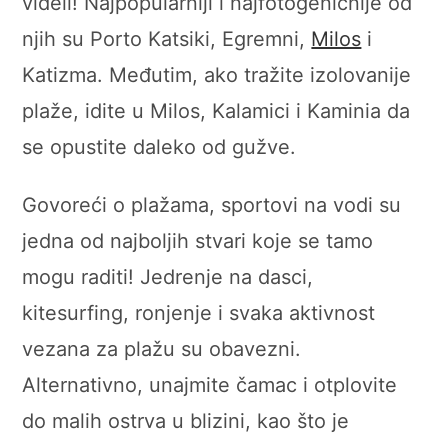
videli! Najpopularniji i najfotogeničnije od
njih su Porto Katsiki, Egremni,
Milos
i
Katizma. Međutim, ako tražite izolovanije
plaže, idite u Milos, Kalamici i Kaminia da
se opustite daleko od gužve.
Govoreći o plažama, sportovi na vodi su
jedna od najboljih stvari koje se tamo
mogu raditi! Jedrenje na dasci,
kitesurfing, ronjenje i svaka aktivnost
vezana za plažu su obavezni.
Alternativno, unajmite čamac i otplovite
do malih ostrva u blizini, kao što je