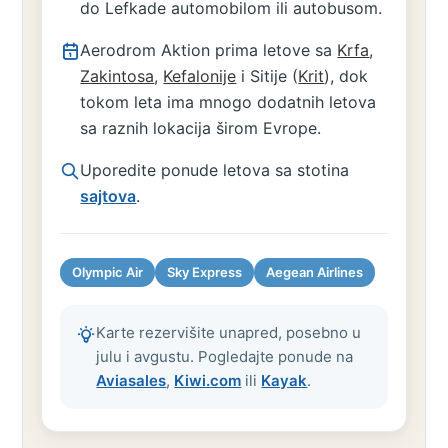
do Lefkade automobilom ili autobusom.
Aerodrom Aktion prima letove sa
Krfa
,
Zakintosa
,
Kefalonije
i Sitije (
Krit
), dok
tokom leta ima mnogo dodatnih letova
sa raznih lokacija širom Evrope.
Uporedite ponude letova sa stotina
sajtova
.
Olympic Air
Sky Express
Aegean Airlines
Karte rezervišite unapred, posebno u
julu i avgustu. Pogledajte ponude na
Aviasales
,
Kiwi.com
ili
Kayak
.