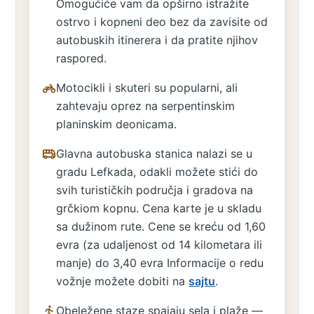
Omogućiće vam da opširno istražite
ostrvo i kopneni deo bez da zavisite od
autobuskih itinerera i da pratite njihov
raspored.
Motocikli i skuteri su popularni, ali
zahtevaju oprez na serpentinskim
planinskim deonicama.
Glavna autobuska stanica nalazi se u
gradu Lefkada, odakli možete stići do
svih turističkih područja i gradova na
grčkiom kopnu. Cena karte je u skladu
sa dužinom rute. Cene se kreću od 1,60
evra (za udaljenost od 14 kilometara ili
manje) do 3,40 evra Informacije o redu
vožnje možete dobiti na
sajtu
.
Obeležene staze spajaju sela i plaže —