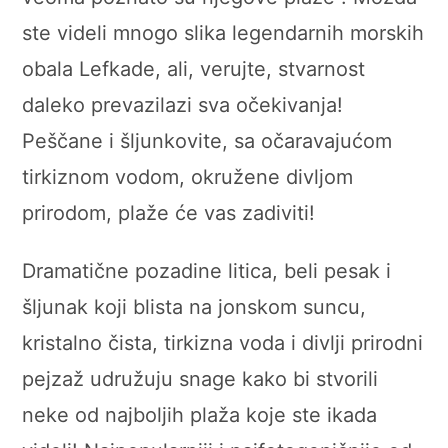
ste videli mnogo slika legendarnih morskih
obala Lefkade, ali, verujte, stvarnost
daleko prevazilazi sva očekivanja!
Peščane i šljunkovite, sa očaravajućom
tirkiznom vodom, okružene divljom
prirodom, plaže će vas zadiviti!
Dramatične pozadine litica, beli pesak i
šljunak koji blista na jonskom suncu,
kristalno čista, tirkizna voda i divlji prirodni
pejzaž udružuju snage kako bi stvorili
neke od najboljih plaža koje ste ikada