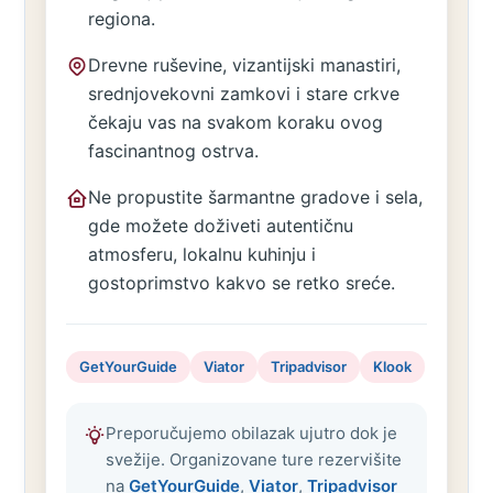
regiona.
Drevne ruševine, vizantijski manastiri,
srednjovekovni zamkovi i stare crkve
čekaju vas na svakom koraku ovog
fascinantnog ostrva.
Ne propustite šarmantne gradove i sela,
gde možete doživeti autentičnu
atmosferu, lokalnu kuhinju i
gostoprimstvo kakvo se retko sreće.
GetYourGuide
Viator
Tripadvisor
Klook
Preporučujemo obilazak ujutro dok je
svežije. Organizovane ture rezervišite
na
GetYourGuide
,
Viator
,
Tripadvisor