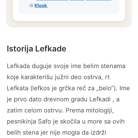
ili
Klook
.
Istorija Lefkade
Lefkada duguje svoje ime belim stenama
koje karakterišu južni deo ostrva, rt
Lefkata (lefkos je grčka reč za „belo“). Ime
je prvo dato drevnom gradu Lefkadi , a
zatim celom ostrvu. Prema mitologiji,
pesnikinja Safo je skočila u more sa ovih
belih stena jer nije mogla da izdrži