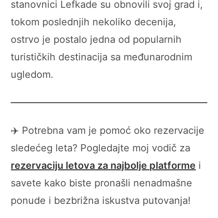
stanovnici Lefkade su obnovili svoj grad i,
tokom poslednjih nekoliko decenija,
ostrvo je postalo jedna od popularnih
turističkih destinacija sa međunarodnim
ugledom.
✈️ Potrebna vam je pomoć oko rezervacije
sledećeg leta? Pogledajte moj vodič za
rezervaciju letova za najbolje platforme
i
savete kako biste pronašli nenadmašne
ponude i bezbrižna iskustva putovanja!