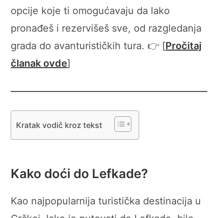
opcije koje ti omogućavaju da lako
pronađeš i rezervišeš sve, od razgledanja
grada do avanturističkih tura. 👉 [
Pročitaj
članak ovde
]
Kratak vodič kroz tekst
Kako doći do Lefkade?
Kao najpopularnija turistička destinacija u