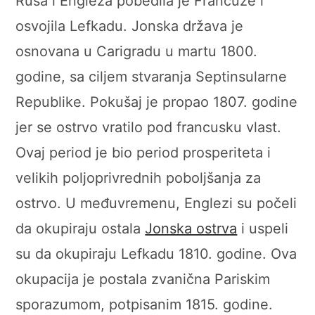
Rusa i Engleza pobedila je Francuze i
osvojila Lefkadu. Jonska država je
osnovana u Carigradu u martu 1800.
godine, sa ciljem stvaranja Septinsularne
Republike. Pokušaj je propao 1807. godine
jer se ostrvo vratilo pod francusku vlast.
Ovaj period je bio period prosperiteta i
velikih poljoprivrednih poboljšanja za
ostrvo. U međuvremenu, Englezi su počeli
da okupiraju ostala
Jonska ostrva
i uspeli
su da okupiraju Lefkadu 1810. godine. Ova
okupacija je postala zvanična Pariskim
sporazumom, potpisanim 1815. godine.