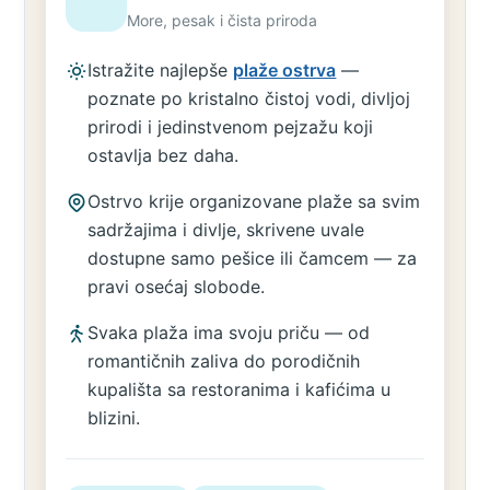
More, pesak i čista priroda
Istražite najlepše
plaže ostrva
—
poznate po kristalno čistoj vodi, divljoj
prirodi i jedinstvenom pejzažu koji
ostavlja bez daha.
Ostrvo krije organizovane plaže sa svim
sadržajima i divlje, skrivene uvale
dostupne samo pešice ili čamcem — za
pravi osećaj slobode.
Svaka plaža ima svoju priču — od
romantičnih zaliva do porodičnih
kupališta sa restoranima i kafićima u
blizini.