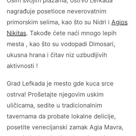
Osim svojim plažama, ostrvo Lefkada
nagrađuje posetioce neverovatnim
primorskim selima, kao što su Nidri i
Agios
Nikitas
. Takođe ćete naći mnogo lepih
mesta , kao što su vodopadi Dimosari,
ukusna hrana i čitav niz uzbudljivih
aktivnosti !
Grad Lefkada je mesto gde kuca srce
ostrva! Prošetajte njegovim uskim
uličicama, sedite u tradicionalnim
tavernama da probate lokalne delicije,
posetite venecijanski zamak Agia Mavra,