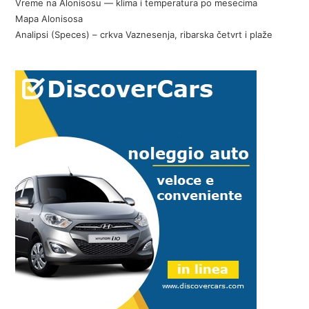
Vreme na Alonisosu — klima i temperatura po mesecima
Mapa Alonisosa
Analipsi (Speces) – crkva Vaznesenja, ribarska četvrt i plaže