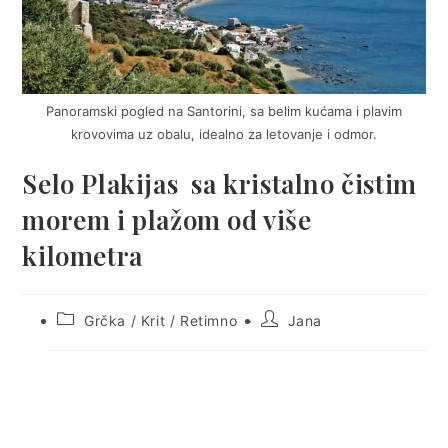
Panoramski pogled na Santorini, sa belim kućama i plavim
krovovima uz obalu, idealno za letovanje i odmor.
Selo Plakijas sa kristalno čistim
morem i plažom od više
kilometra
Post
Post
Grčka
/
Krit
/
Retimno
Jana
category:
author: