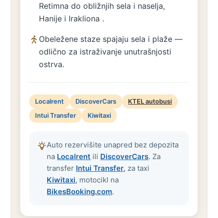
Retimna do obližnjih sela i naselja,
Hanije i Irakliona .
Obeležene staze spajaju sela i plaže —
odlično za istraživanje unutrašnjosti
ostrva.
Localrent
DiscoverCars
KTEL autobusi
Intui Transfer
Kiwitaxi
Auto rezervišite unapred bez depozita
na
Localrent
ili
DiscoverCars
. Za
transfer
Intui Transfer
, za taxi
Kiwitaxi
, motocikl na
BikesBooking.com
.