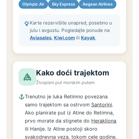
Olympic Air
Sky Express
Aegean Airlines
Karte rezervišite unapred, posebno u
julu i avgustu. Pogledajte ponude na
Aviasales
,
Kiwi.com
ili
Kayak
.
Kako doći trajektom
Živopisni put morskim putem
Trenutno je luka Retimno povezana
samo trajektom sa ostrvom
Santorini
.
Ako planirate put iz Atine do Retimna,
prvo morate da stignete do
Herakliona
ili Hanije. Iz Atine postoji skoro
svakodnevna veza, tokom cele godine.