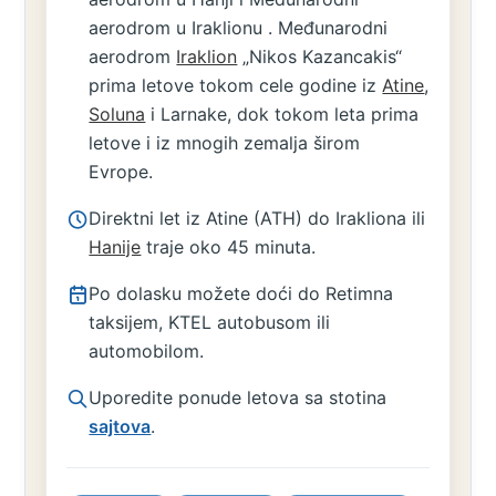
aerodrom u Iraklionu . Međunarodni
aerodrom
Iraklion
„Nikos Kazancakis“
prima letove tokom cele godine iz
Atine
,
Soluna
i Larnake, dok tokom leta prima
letove i iz mnogih zemalja širom
Evrope.
Direktni let iz Atine (ATH) do Irakliona ili
Hanije
traje oko 45 minuta.
Po dolasku možete doći do Retimna
taksijem, KTEL autobusom ili
automobilom.
Uporedite ponude letova sa stotina
sajtova
.