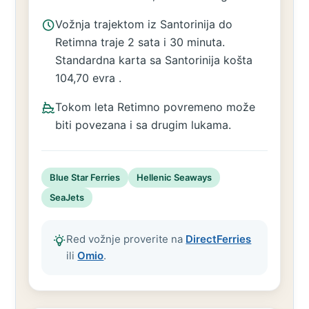
Vožnja trajektom iz Santorinija do
Retimna traje 2 sata i 30 minuta.
Standardna karta sa Santorinija košta
104,70 evra .
Tokom leta Retimno povremeno može
biti povezana i sa drugim lukama.
Blue Star Ferries
Hellenic Seaways
SeaJets
Red vožnje proverite na
DirectFerries
ili
Omio
.