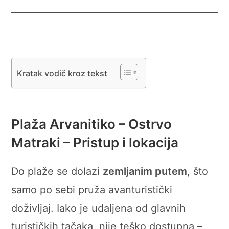
Kratak vodič kroz tekst
Plaža Arvanitiko – Ostrvo
Matraki – Pristup i lokacija
Do plaže se dolazi
zemljanim putem
, što
samo po sebi pruža avanturistički
doživljaj. Iako je udaljena od glavnih
turističkih tačaka, nije teško dostupna –