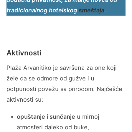
tradicionalnog hotelskog
smeštaja
.
Aktivnosti
Plaža Arvanitiko je savršena za one koji
žele da se odmore od gužve i u
potpunosti povežu sa prirodom. Najčešće
aktivnosti su:
opuštanje i sunčanje
u mirnoj
atmosferi daleko od buke,