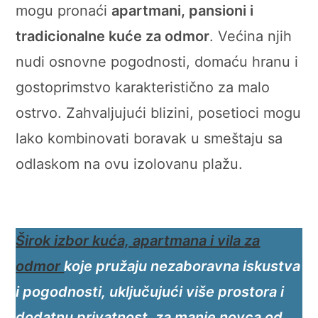
mogu pronaći
apartmani, pansioni i
tradicionalne kuće za odmor
. Većina njih
nudi osnovne pogodnosti, domaću hranu i
gostoprimstvo karakteristično za malo
ostrvo. Zahvaljujući blizini, posetioci mogu
lako kombinovati boravak u smeštaju sa
odlaskom na ovu izolovanu plažu.
Širok izbor kuća,
apartmana i vila
za
odmor
koje pružaju nezaboravna iskustva
i pogodnosti, uključujući više prostora i
dodatnu privatnost, za manje novca od