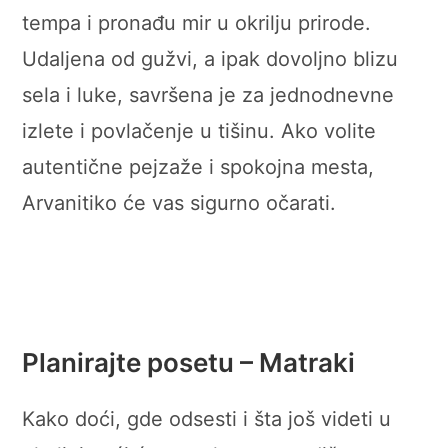
tempa i pronađu mir u okrilju prirode.
Udaljena od gužvi, a ipak dovoljno blizu
sela i luke, savršena je za jednodnevne
izlete i povlačenje u tišinu. Ako volite
autentične pejzaže i spokojna mesta,
Arvanitiko će vas sigurno očarati.
Planirajte posetu – Matraki
Kako doći, gde odsesti i šta još videti u