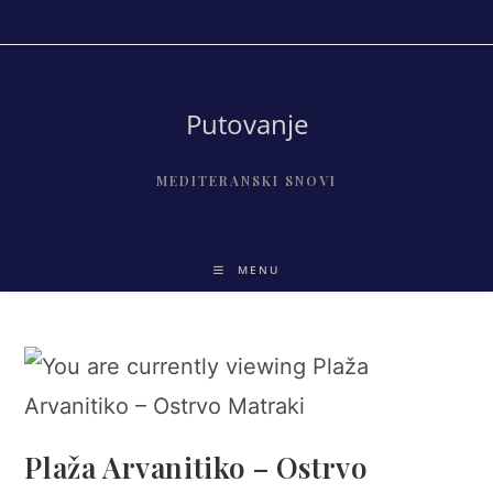
Skip
to
content
Putovanje
MEDITERANSKI SNOVI
MENU
Plaža Arvanitiko – Ostrvo