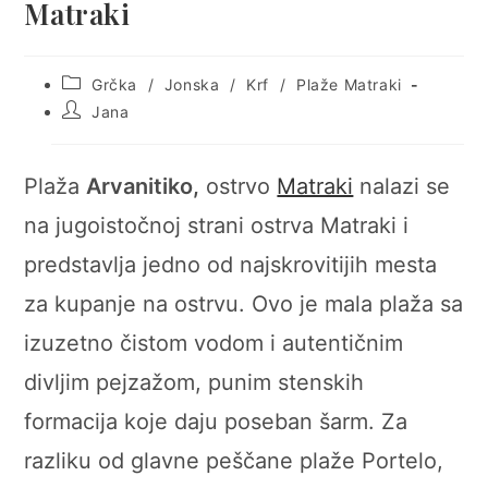
Matraki
Post
Grčka
/
Jonska
/
Krf
/
Plaže Matraki
category:
Post
Jana
author:
Plaža
Arvanitiko,
ostrvo
Matraki
nalazi se
na jugoistočnoj strani ostrva Matraki i
predstavlja jedno od najskrovitijih mesta
za kupanje na ostrvu. Ovo je mala plaža sa
izuzetno čistom vodom i autentičnim
divljim pejzažom, punim stenskih
formacija koje daju poseban šarm. Za
razliku od glavne peščane plaže Portelo,