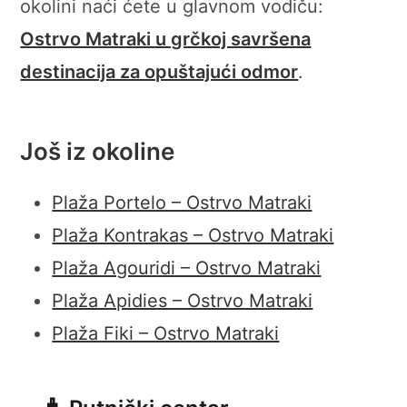
okolini naći ćete u glavnom vodiču:
Ostrvo Matraki u grčkoj savršena
destinacija za opuštajući odmor
.
Još iz okoline
Plaža Portelo – Ostrvo Matraki
Plaža Kontrakas – Ostrvo Matraki
Plaža Agouridi – Ostrvo Matraki
Plaža Apidies – Ostrvo Matraki
Plaža Fiki – Ostrvo Matraki