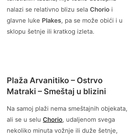
nalazi se relativno blizu sela
Chorio
i
glavne luke
Plakes
, pa se može obići i u
sklopu šetnje ili kratkog izleta.
Plaža Arvanitiko – Ostrvo
Matraki – Smeštaj u blizini
Na samoj plaži nema smeštajnih objekata,
ali se u selu
Chorio
, udaljenom svega
nekoliko minuta vožnje ili duže šetnje,