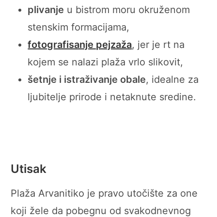
plivanje
u bistrom moru okruženom
stenskim formacijama,
fotografisanje pejzaža
, jer je rt na
kojem se nalazi plaža vrlo slikovit,
šetnje i istraživanje obale
, idealne za
ljubitelje prirode i netaknute sredine.
Utisak
Plaža Arvanitiko je pravo utočište za one
koji žele da pobegnu od svakodnevnog