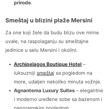
prirode
.
Smeštaj u blizini plaže Mersini
Za one koji žele da budu blizu ove mirne
uvale, na raspolaganju su smeštajne
jedinice u selu Mersini i okolini:
Archipelagos Boutique Hotel
–
luksuzniji
smeštaj
sa pogledom na
more, udaljen nekoliko minuta vožnje.
Agnantema Luxury Suites
– elegantne
i moderno uređene sobe sa bazenom i
panoramskim pogledom.