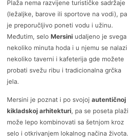
Plaža nema razvijene turističke sadržaje
(ležaljke, barove ili sportove na vodi), pa
je preporučljivo poneti vodu i užinu.
Međutim, selo
Mersini
udaljeno je svega
nekoliko minuta hoda i u njemu se nalazi
nekoliko taverni i kafeterija gde možete
probati svežu ribu i tradicionalna grčka
jela.
Mersini je poznat i po svojoj
autentičnoj
kikladskoj arhitekturi
, pa se poseta plaži
može lepo kombinovati sa šetnjom kroz
selo i otkrivanjem lokalnog načina života.