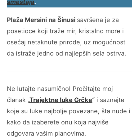
smeštaja
.
Plaža Mersini na Šinusi
savršena je za
posetioce koji traže mir, kristalno more i
osećaj netaknute prirode, uz mogućnost
da istraže jedno od najlepših sela ostrva.
Ne lutajte nasumično! Pročitajte moj
članak
„
Trajektne luke Grčke
“
i saznajte
koje su luke najbolje povezane, šta nude i
kako da izaberete onu koja najviše
odgovara vašim planovima.