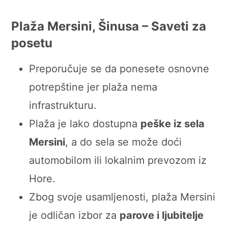
Plaža Mersini
, Šinusa – Saveti za
posetu
Preporučuje se da ponesete osnovne
potrepštine jer plaža nema
infrastrukturu.
Plaža je lako dostupna
peške iz sela
Mersini
, a do sela se može doći
automobilom ili lokalnim prevozom iz
Hore.
Zbog svoje usamljenosti, plaža Mersini
je odličan izbor za
parove i ljubitelje