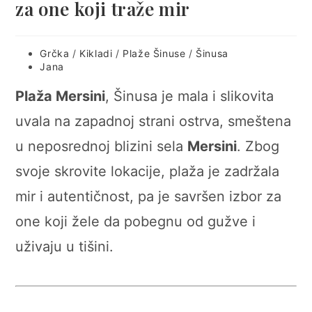
za one koji traže mir
Post
Grčka
/
Kikladi
/
Plaže Šinuse
/
Šinusa
category:
Post
Jana
author:
Plaža Mersini
, Šinusa je mala i slikovita
uvala na zapadnoj strani ostrva, smeštena
u neposrednoj blizini sela
Mersini
. Zbog
svoje skrovite lokacije, plaža je zadržala
mir i autentičnost, pa je savršen izbor za
one koji žele da pobegnu od gužve i
uživaju u tišini.