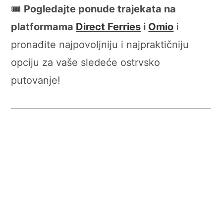
🎟️
Pogledajte ponude trajekata na
platformama
Direct Ferries
i
Omio
i
pronađite najpovoljniju i najpraktičniju
opciju za vaše sledeće ostrvsko
putovanje!