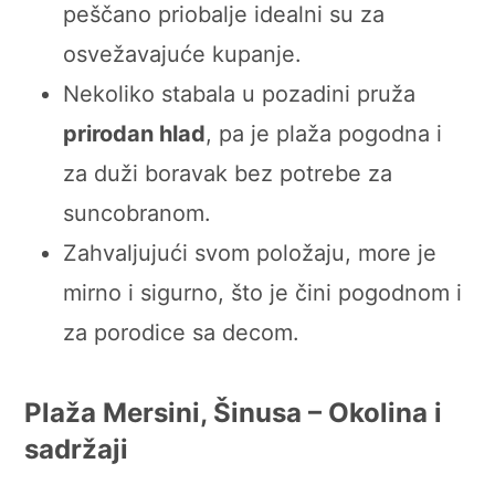
peščano priobalje idealni su za
osvežavajuće kupanje.
Nekoliko stabala u pozadini pruža
prirodan hlad
, pa je plaža pogodna i
za duži boravak bez potrebe za
suncobranom.
Zahvaljujući svom položaju, more je
mirno i sigurno, što je čini pogodnom i
za porodice sa decom.
Plaža Mersini
, Šinusa – Okolina i
sadržaji