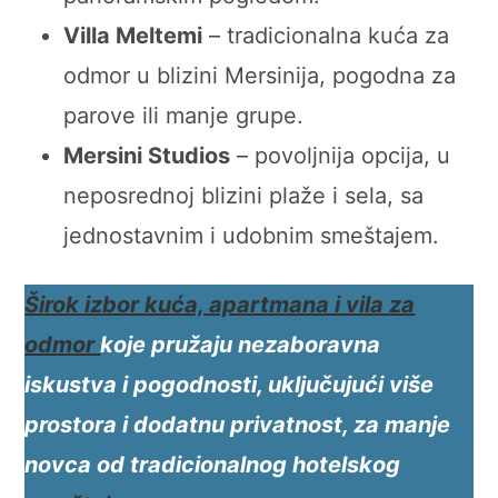
Villa Meltemi
– tradicionalna kuća za
odmor u blizini Mersinija, pogodna za
parove ili manje grupe.
Mersini Studios
– povoljnija opcija, u
neposrednoj blizini plaže i sela, sa
jednostavnim i udobnim smeštajem.
Širok izbor kuća,
apartmana i vila
za
odmor
koje pružaju nezaboravna
iskustva i pogodnosti, uključujući više
prostora i dodatnu privatnost, za manje
novca od tradicionalnog hotelskog