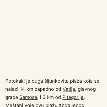
Potokaki je duga šljunkovita plaža koja se
nalazi 14 km zapadno od
Vatija
, glavnog
grada
Samosa
, i 3 km od
Pitagorije
.
Meštani vole ovu plažu zbog lepog