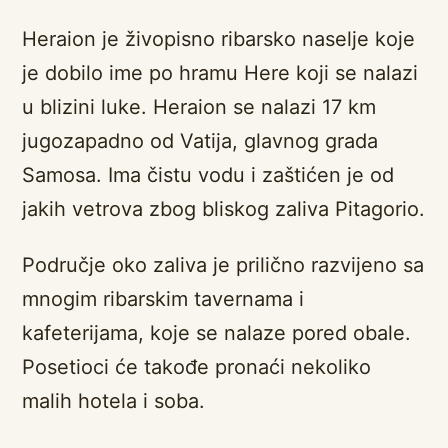
Heraion je živopisno ribarsko naselje koje
je dobilo ime po hramu Here koji se nalazi
u blizini luke. Heraion se nalazi 17 km
jugozapadno od Vatija, glavnog grada
Samosa. Ima čistu vodu i zaštićen je od
jakih vetrova zbog bliskog zaliva Pitagorio.
Područje oko zaliva je prilično razvijeno sa
mnogim ribarskim tavernama i
kafeterijama, koje se nalaze pored obale.
Posetioci će takođe pronaći nekoliko
malih hotela i soba.