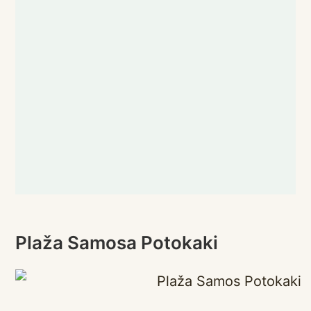
Skrivene plaže i uvale
Roštilj na palubi
Pogled na tursku obalu
Plaža Samosa Potokaki