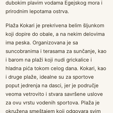
dubokim plavim vodama Egejskog mora i
prirodnim lepotama ostrva.
Plaža Kokari je prekrivena belim šljunkom
koji dopire do obale, a na nekim delovima
ima peska. Organizovana je sa
suncobranima i terasama za sunčanje, kao
i barom na plaži koji nudi grickalice i
hladna pića tokom celog dana. Kokari, kao
i druge plaže, idealne su za sportove
poput jedrenja na dasci, jer je područje
veoma vetrovito i stvara savršene uslove
za ovu vrstu vodenih sportova. Plaža je
okružena smeštajem koji odgovara svim