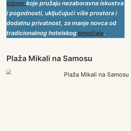
odmor
koje pružaju nezaboravna iskustva
i pogodnosti, uključujući više prostora i
dodatnu privatnost, za manje novca od
tradicionalnog hotelskog
smeštaja
.
Plaža Mikali na Samosu