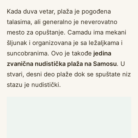
Kada duva vetar, plaža je pogođena
talasima, ali generalno je neverovatno
mesto za opuštanje. Camadu ima mekani
šljunak i organizovana je sa ležaljkama i
suncobranima. Ovo je takođe
jedina
zvanična nudistička plaža na Samosu
. U
stvari, desni deo plaže dok se spuštate niz
stazu je nudistički.