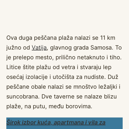
Ova duga peščana plaža nalazi se 11 km
južno od
Vatija
, glavnog grada Samosa. To
je prelepo mesto, prilično netaknuto i tiho.
Litice štite plažu od vetra i stvaraju lep
osećaj izolacije i utočišta za nudiste. Duž
peščane obale nalazi se mnoštvo ležaljki i
suncobrana. Dve taverne se nalaze blizu
plaže, na putu, među borovima.
Širok izbor kuća,
apartmana i vila
za