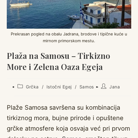
Prekrasan pogled na obalu Jadrana, brodove i tipične kuće u
mirnom primorskom mestu.
Plaža na Samosu – Tirkizno
More i Zelena Oaza Egeja
Post
Post
Grčka
/
Istočni Egej
/
Samos
Jana
category:
author:
Plaže Samosa savršena su kombinacija
tirkiznog mora, bujne prirode i opuštene
grčke atmosfere koja osvaja već pri prvom