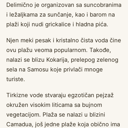
Delimično je organizovan sa suncobranima
i ležaljkama za sunčanje, kao i barom na
plaži koji nudi grickalice i hladna pića.
Njen meki pesak i kristalno čista voda čine
ovu plažu veoma popularnom. Takođe,
nalazi se blizu Kokarija, prelepog zelenog
sela na Samosu koje privlači mnoge
turiste.
Tirkizne vode stvaraju egzotičan pejzaž
okružen visokim liticama sa bujnom
vegetacijom. Plaža se nalazi u blizini
Camadua, još jedne plaže koja obično ima