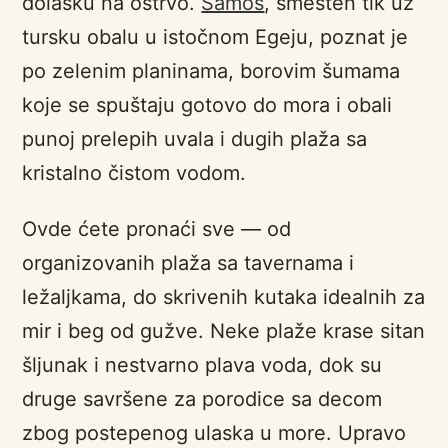
dolasku na ostrvo.
Samos
, smešten tik uz
tursku obalu u istočnom Egeju, poznat je
po zelenim planinama, borovim šumama
koje se spuštaju gotovo do mora i obali
punoj prelepih uvala i dugih plaža sa
kristalno čistom vodom.
Ovde ćete pronaći sve — od
organizovanih plaža sa tavernama i
ležaljkama, do skrivenih kutaka idealnih za
mir i beg od gužve. Neke plaže krase sitan
šljunak i nestvarno plava voda, dok su
druge savršene za porodice sa decom
zbog postepenog ulaska u more. Upravo