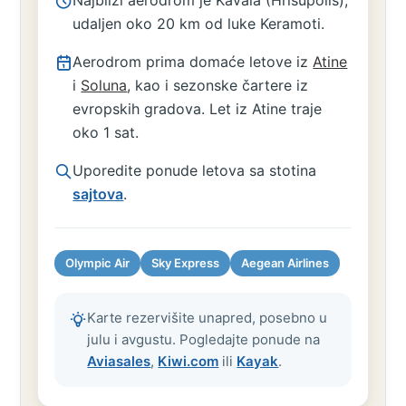
Najbliži aerodrom je Kavala (Hrisupolis),
udaljen oko 20 km od luke Keramoti.
Aerodrom prima domaće letove iz
Atine
i
Soluna
, kao i sezonske čartere iz
evropskih gradova. Let iz Atine traje
oko 1 sat.
Uporedite ponude letova sa stotina
sajtova
.
Olympic Air
Sky Express
Aegean Airlines
Karte rezervišite unapred, posebno u
julu i avgustu. Pogledajte ponude na
Aviasales
,
Kiwi.com
ili
Kayak
.