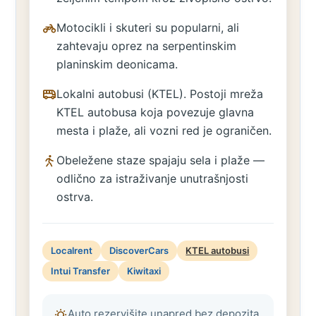
Motocikli i skuteri su popularni, ali
zahtevaju oprez na serpentinskim
planinskim deonicama.
Lokalni autobusi (KTEL). Postoji mreža
KTEL autobusa koja povezuje glavna
mesta i plaže, ali vozni red je ograničen.
Obeležene staze spajaju sela i plaže —
odlično za istraživanje unutrašnjosti
ostrva.
Localrent
DiscoverCars
KTEL autobusi
Intui Transfer
Kiwitaxi
Auto rezervišite unapred bez depozita