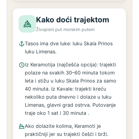
Kako doći trajektom
Živopisni put morskim putem
Tasos ima dve luke: luku Skala Prinos
luku Limenas.
Iz Keramotija (najčešća opcija): trajekti
polaze na svakih 30–60 minuta tokom
leta i stižu u luku Skala Prinos za samo
40 minuta. Iz Kavale: trajekti kreću
nekoliko puta dnevno i dolaze u luku
Limenas, glavni grad ostrva. Putovanje
traje oko 1 sat i 30 minuta .
Ako dolazite kolima, Keramoti je
praktičniji jer su trajekti češći i brži.