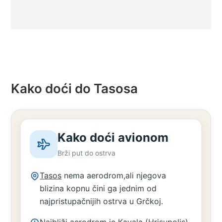
Kako doći do Tasosa
Kako doći avionom
Brži put do ostrva
Tasos
nema aerodrom,ali njegova
blizina kopnu čini ga jednim od
najpristupačnijih ostrva u Grčkoj.