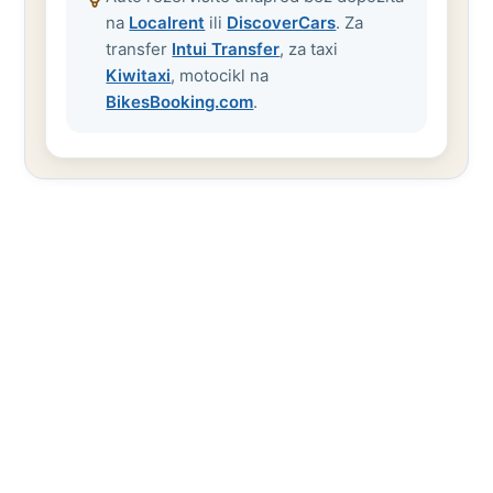
na
Localrent
ili
DiscoverCars
. Za
transfer
Intui Transfer
, za taxi
Kiwitaxi
, motocikl na
BikesBooking.com
.