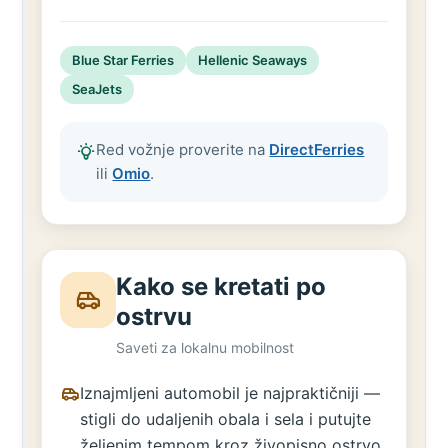
Blue Star Ferries
Hellenic Seaways
SeaJets
Red vožnje proverite na
DirectFerries
ili
Omio
.
Kako se kretati po
ostrvu
Saveti za lokalnu mobilnost
Iznajmljeni automobil je najpraktičniji —
stigli do udaljenih obala i sela i putujte
željenim tempom kroz živopisno ostrvo.