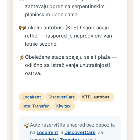
zahtevaju oprez na serpentinskim
planinskim deonicama.
Lokalni autobusi (KTEL) saobraćaju
retko — raspored je nepredvidiv van
letnje sezone.
Obeležene staze spajaju sela i plaže —
odlično za istraživanje unutrašnjosti
ostrva.
Localrent
DiscoverCars
KTEL autobusi
Intui Transfer
Kiwitaxi
Auto rezervišite unapred bez depozita
na
Localrent
ili
DiscoverCars
. Za
transfer
Intui Transfer
, za taxi