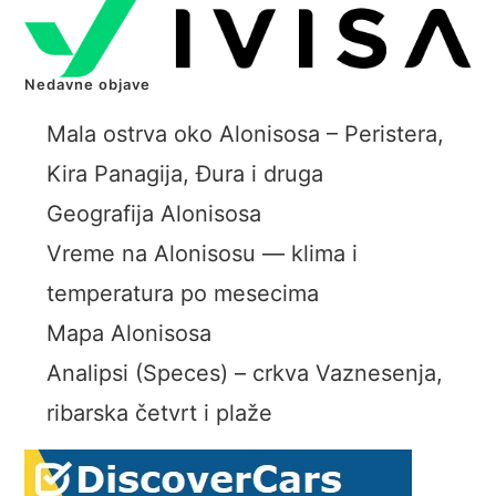
Nedavne objave
Mala ostrva oko Alonisosa – Peristera,
Kira Panagija, Đura i druga
Geografija Alonisosa
Vreme na Alonisosu — klima i
temperatura po mesecima
Mapa Alonisosa
Analipsi (Speces) – crkva Vaznesenja,
ribarska četvrt i plaže