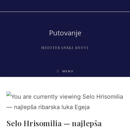
Skip
to
content
Putovanje
MEDITERANSKI SNOVI
MENU
Selo Hrisomilia — najlepša