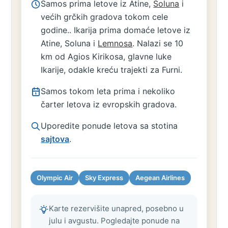
Samos prima letove iz Atine,
Soluna
i
većih grčkih gradova tokom cele
godine.. Ikarija prima domaće letove iz
Atine, Soluna i
Lemnosa
. Nalazi se 10
km od Agios Kirikosa, glavne luke
Ikarije, odakle kreću trajekti za Furni.
Samos tokom leta prima i nekoliko
čarter letova iz evropskih gradova.
Uporedite ponude letova sa stotina
sajtova
.
Olympic Air
Sky Express
Aegean Airlines
Karte rezervišite unapred, posebno u
julu i avgustu. Pogledajte ponude na