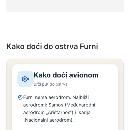
Kako doći do ostrva Furni
Kako doći avionom
Brži put do ostrva
Furni nema aerodrom. Najbliži
aerodromi:
Samos
(Međunarodni
aerodrom „Aristarhos“) i Ikarija
(Nacionalni aerodrom).