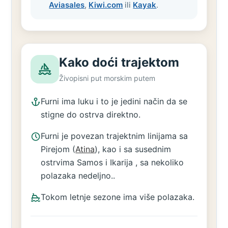
Aviasales
,
Kiwi.com
ili
Kayak
.
Kako doći trajektom
Živopisni put morskim putem
Furni ima luku i to je jedini način da se
stigne do ostrva direktno.
Furni je povezan trajektnim linijama sa
Pirejom (
Atina
), kao i sa susednim
ostrvima Samos i Ikarija , sa nekoliko
polazaka nedeljno..
Tokom letnje sezone ima više polazaka.