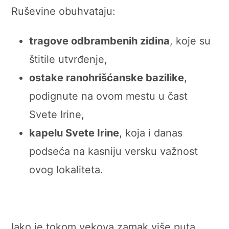
Ruševine obuhvataju:
tragove odbrambenih zidina
, koje su
štitile utvrđenje,
ostake ranohrišćanske bazilike
,
podignute na ovom mestu u čast
Svete Irine,
kapelu Svete Irine
, koja i danas
podseća na kasniju versku važnost
ovog lokaliteta.
Iako je tokom vekova zamak više puta