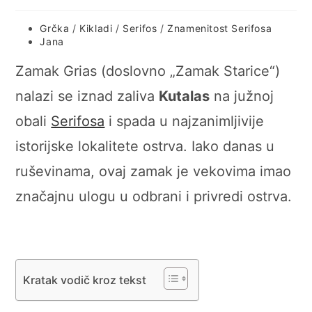
Post
Grčka
/
Kikladi
/
Serifos
/
Znamenitost Serifosa
category:
Post
Jana
author:
Zamak Grias (doslovno „Zamak Starice“)
nalazi se iznad zaliva
Kutalas
na južnoj
obali
Serifosa
i spada u najzanimljivije
istorijske lokalitete ostrva. Iako danas u
ruševinama, ovaj zamak je vekovima imao
značajnu ulogu u odbrani i privredi ostrva.
Kratak vodič kroz tekst