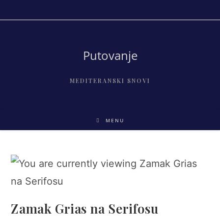
Skip
to
content
Putovanje
MEDITERANSKI SNOVI
MENU
Zamak Grias na Serifosu