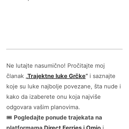
Ne lutajte nasumično! Pročitajte moj
članak
„
Trajektne luke Grčke
“
i saznajte
koje su luke najbolje povezane, šta nude i
kako da izaberete onu koja najviše
odgovara vašim planovima.
🎟️
Pogledajte ponude trajekata na
platformama
Direct Ferries
i
Omio
i