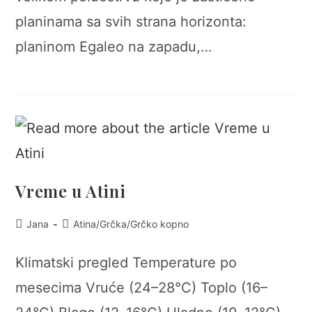
planinama sa svih strana horizonta:
planinom Egaleo na zapadu,…
Vreme u Atini
Post
Post
Jana
Atina
/
Grčka
/
Grčko kopno
author:
category:
Klimatski pregled Temperature po
mesecima Vruće (24–28°C) Toplo (16–