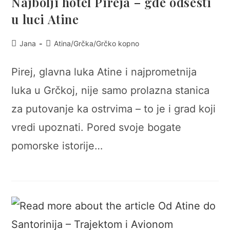
Najbolji hotel Pireja – gde odsesti
u luci Atine
Post
Post
Jana
Atina
/
Grčka
/
Grčko kopno
author:
category:
Pirej, glavna luka Atine i najprometnija
luka u Grčkoj, nije samo prolazna stanica
za putovanje ka ostrvima – to je i grad koji
vredi upoznati. Pored svoje bogate
pomorske istorije…