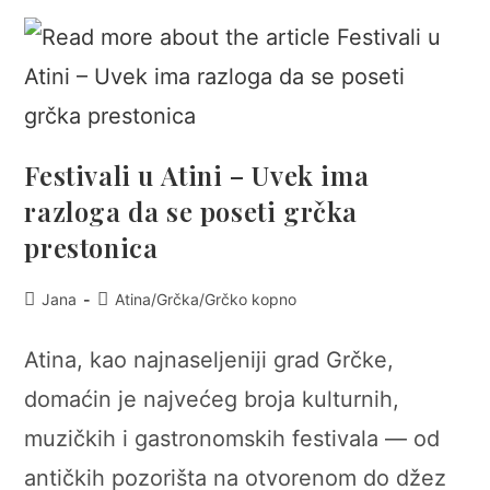
Festivali u Atini – Uvek ima
razloga da se poseti grčka
prestonica
Post
Post
Jana
Atina
/
Grčka
/
Grčko kopno
author:
category:
Atina, kao najnaseljeniji grad Grčke,
domaćin je najvećeg broja kulturnih,
muzičkih i gastronomskih festivala — od
antičkih pozorišta na otvorenom do džez