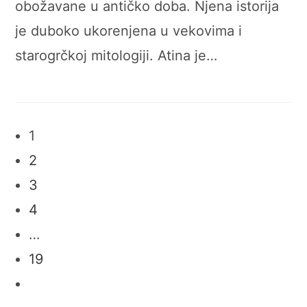
obožavane u antičko doba. Njena istorija
je duboko ukorenjena u vekovima i
starogrčkoj mitologiji. Atina je…
1
2
3
4
…
19
Go
to