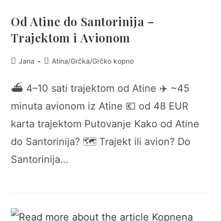
Od Atine do Santorinija –
Trajektom i Avionom
Post
Post
Jana
Atina
/
Grčka
/
Grčko kopno
author:
category:
⛴️ 4–10 sati trajektom od Atine ✈️ ~45
minuta avionom iz Atine 💶 od 48 EUR
karta trajektom Putovanje Kako od Atine
do Santorinija? 🗺️ Trajekt ili avion? Do
Santorinija…