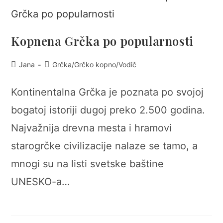
Kopnena Grčka po popularnosti
Post
Post
Jana
Grčka
/
Grčko kopno
/
Vodič
author:
category:
Kontinentalna Grčka je poznata po svojoj
bogatoj istoriji dugoj preko 2.500 godina.
Najvažnija drevna mesta i hramovi
starogrčke civilizacije nalaze se tamo, a
mnogi su na listi svetske baštine
UNESKO-a…