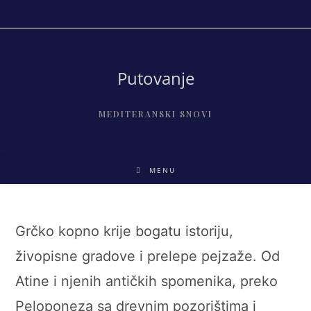
Skip
to
content
Putovanje
MEDITERANSKI SNOVI
MENU
Grčko kopno krije bogatu istoriju,
živopisne gradove i prelepe pejzaže. Od
Atine i njenih antičkih spomenika, preko
Peloponeza sa drevnim pozorištima i