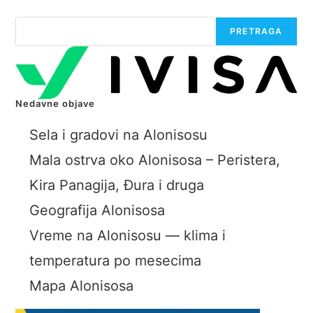
the
next
Претрага
PRETRAGA
page
Nedavne objave
Sela i gradovi na Alonisosu
Mala ostrva oko Alonisosa – Peristera,
Kira Panagija, Đura i druga
Geografija Alonisosa
Vreme na Alonisosu — klima i
temperatura po mesecima
Mapa Alonisosa