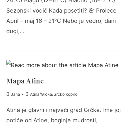
24°C) Blago (12–16°C) Hladno (10–12°C)
Sezonski vodič Kada posetiti? 🌸 Proleće
April – maj 16 – 21°C Nebo je vedro, dani
dugi,…
Mapa Atine
Post
Post
Jana
Atina
/
Grčka
/
Grčko kopno
author:
category:
Atina je glavni i najveći grad Grčke. Ime joj
potiče od Atine, boginje mudrosti,