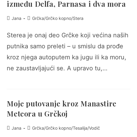
između Delfa, Parnasa i dva mora
Post
Post
Jana
Grčka
/
Grčko kopno
/
Stera
author:
category:
Sterea je onaj deo Grčke koji većina naših
putnika samo preleti – u smislu da prođe
kroz njega autoputem ka jugu ili ka moru,
ne zaustavljajući se. A upravo tu,…
Moje putovanje kroz Manastire
Meteora u Grčkoj
Post
Post
Jana
Grčka
/
Grčko kopno
/
Tesalija
/
Vodič
author:
category: