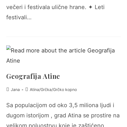
večeri i festivala ulične hrane. ✦ Leti
festivali…
Geografija Atine
Post
Post
Jana
Atina
/
Grčka
/
Grčko kopno
author:
category:
Sa populacijom od oko 3,5 miliona ljudi i
dugom istorijom , grad Atina se prostire na
velikom poluostrvu koje je zaštićeno