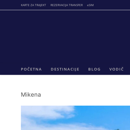
Skip
KARTE ZA TRAJEKT
REZERVACIJA TRANSFER
eSIM
to
content
POČETNA
DESTINACIJE
BLOG
VODIČ
Mikena