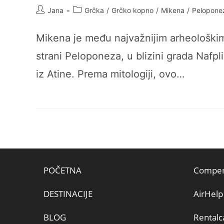
Post
Post
Jana
Grčka
/
Grčko kopno
/
Mikena
/
Pelopone
author:
category:
Mikena je među najvažnijim arheološkim 
strani Peloponeza, u blizini grada Nafpl
iz Atine. Prema mitologiji, ovo…
POČETNA
Compen
DESTINACIJE
AirHelp
BLOG
Rentalc