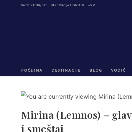
Skip
KARTE ZA TRAJEKT
REZERVACIJA TRANSFER
eSIM
to
content
POČETNA
DESTINACIJE
BLOG
VODIČ
Mirina (Lemnos) – glav
i smeštaj