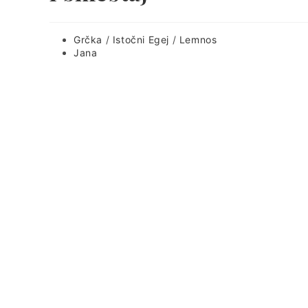
Post
Grčka
/
Istočni Egej
/
Lemnos
category:
Post
Jana
author: