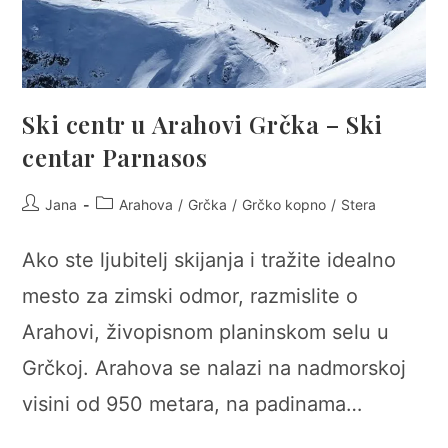
Ski centr u Arahovi Grčka – Ski
centar Parnasos
Post
Post
Jana
Arahova
/
Grčka
/
Grčko kopno
/
Stera
author:
category:
Ako ste ljubitelj skijanja i tražite idealno
mesto za zimski odmor, razmislite o
Arahovi, živopisnom planinskom selu u
Grčkoj. Arahova se nalazi na nadmorskoj
visini od 950 metara, na padinama…