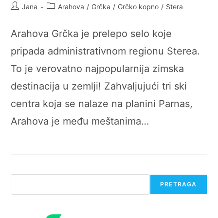
Post
Post
Jana
Arahova
/
Grčka
/
Grčko kopno
/
Stera
author:
category:
Arahova Grčka je prelepo selo koje
pripada administrativnom regionu Sterea.
To je verovatno najpopularnija zimska
destinacija u zemlji! Zahvaljujući tri ski
centra koja se nalaze na planini Parnas,
Arahova je među meštanima…
Претрага
PRETRAGA