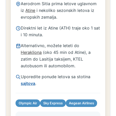
Aerodrom Sitia prima letove uglavnom
iz
Atine
i nekoliko sezonskih letova iz
evropskih zemalja.
Direktni let iz Atine (ATH) traje oko 1 sat
i 10 minuta.
Alternativno, možete leteti do
Herakliona
(oko 45 min od Atine), a
zatim do Lasitija taksijem, KTEL
autobusom ili automobilom.
Uporedite ponude letova sa stotina
sajtova
.
Olympic Air
Sky Express
Aegean Airlines