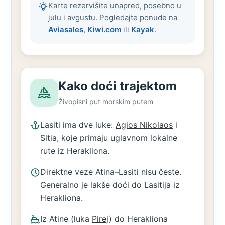
Karte rezervišite unapred, posebno u
julu i avgustu. Pogledajte ponude na
Aviasales
,
Kiwi.com
ili
Kayak
.
Kako doći trajektom
Živopisni put morskim putem
Lasiti ima dve luke:
Agios Nikolaos
i
Sitia, koje primaju uglavnom lokalne
rute iz Herakliona.
Direktne veze Atina–Lasiti nisu česte.
Generalno je lakše doći do Lasitija iz
Herakliona.
Iz Atine (luka
Pirej
) do Herakliona