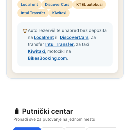
Localrent
DiscoverCars
KTEL autobusi
Intui Transfer
Kiwitaxi
Auto rezervišite unapred bez depozita
na
Localrent
ili
DiscoverCars
. Za
transfer
Intui Transfer
, za taxi
Kiwitaxi
, motocikl na
BikesBooking.com
.