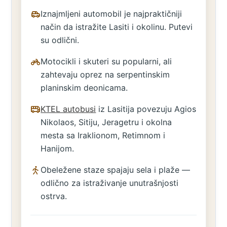
Iznajmljeni automobil je najpraktičniji
način da istražite Lasiti i okolinu. Putevi
su odlični.
Motocikli i skuteri su popularni, ali
zahtevaju oprez na serpentinskim
planinskim deonicama.
KTEL autobusi
iz Lasitija povezuju Agios
Nikolaos, Sitiju, Jeragetru i okolna
mesta sa Iraklionom, Retimnom i
Hanijom.
Obeležene staze spajaju sela i plaže —
odlično za istraživanje unutrašnjosti
ostrva.