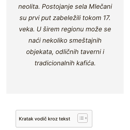
neolita. Postojanje sela Mlečani
su prvi put zabeležili tokom 17.
veka. U širem regionu može se
naći nekoliko smeštajnih
objekata, odličnih taverni i
tradicionalnih kafića.
Kratak vodič kroz tekst