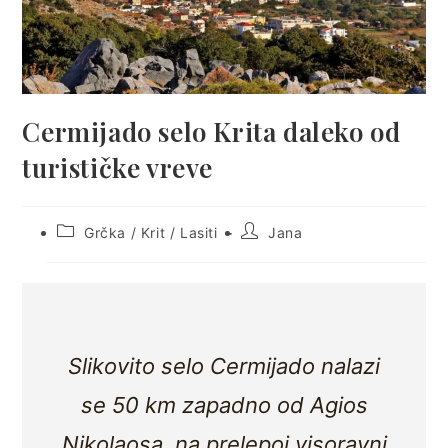
Cermijado selo Krita daleko od
turističke vreve
Post
Post
Grčka
/
Krit
/
Lasiti
Jana
category:
author:
Slikovito selo Cermijado nalazi
se 50 km zapadno od
Agios
Nikolaosa
, na prelepoj visoravni