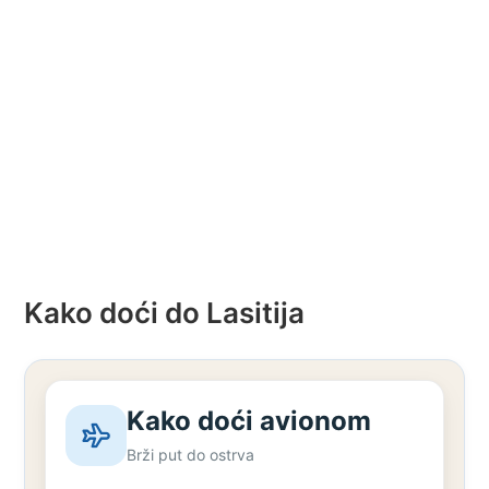
Kako doći do Lasitija
Kako doći avionom
Brži put do ostrva