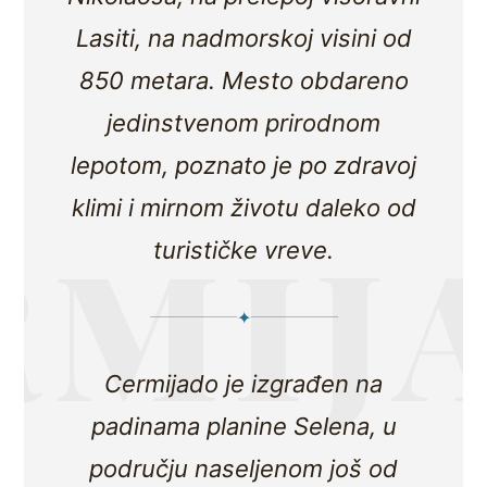
Lasiti
, na nadmorskoj visini od
850 metara. Mesto obdareno
jedinstvenom prirodnom
lepotom, poznato je po zdravoj
klimi i mirnom životu daleko od
turističke vreve.
✦
Cermijado je izgrađen na
padinama planine Selena, u
području naseljenom još od