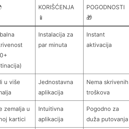

KORIŠĆENJA
POGODNOSTI
📱
🎁
balna
Instalacija za
Instant
rivenost
par minuta
aktivacija
00+
tinacija)
i u više
Jednostavna
Nema skrivenih
alja
aplikacija
troškova
e zemalja u
Intuitivna
Pogodno za
noj kartici
aplikacija
duža putovanja