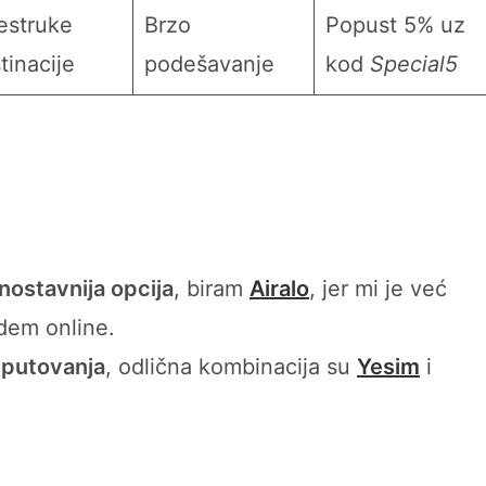
estruke
Brzo
Popust 5% uz
tinacije
podešavanje
kod
Special5
dnostavnija opcija
, biram
Airalo
, jer mi je već
em online.
a putovanja
, odlična kombinacija su
Yesim
i