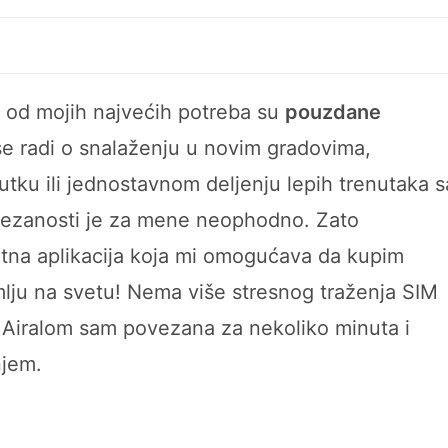
 od mojih najvećih potreba su
pouzdane
 se radi o snalaženju u novim gradovima,
tku ili jednostavnom deljenju lepih trenutaka s
ovezanosti je za mene neophodno. Zato
tna aplikacija koja mi omogućava da kupim
mlju na svetu! Nema više stresnog traženja SIM
 Airalom sam povezana za nekoliko minuta i
njem.