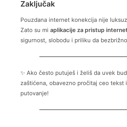
Zaključak
Pouzdana internet konekcija nije luks
Zato su mi
aplikacije za pristup interne
sigurnost, slobodu i priliku da bezbriž
✨ Ako često putuješ i želiš da uvek bud
zaštićena, obavezno pročitaj ceo tekst i 
putovanje!