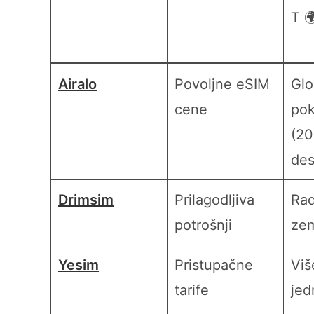
T 
Airalo
Povoljne eSIM
Glo
cene
pok
(2
des
Drimsim
Prilagodljiva
Rad
potrošnji
zem
Yesim
Pristupačne
Viš
tarife
jed