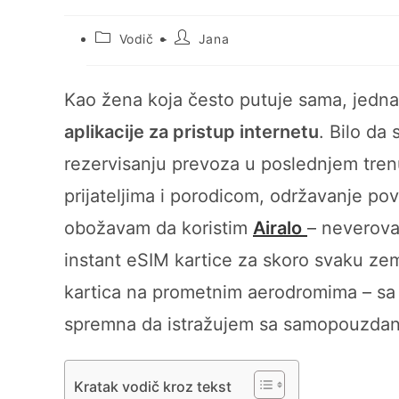
Post
Post
Vodič
Jana
category:
author:
Kao žena koja često putuje sama, jedna
aplikacije za pristup internetu
. Bilo da
rezervisanju prevoza u poslednjem trenu
prijateljima i porodicom, održavanje p
obožavam da koristim
Airalo
– neverova
instant eSIM kartice za skoro svaku ze
kartica na prometnim aerodromima – sa
spremna da istražujem sa samopouzda
Kratak vodič kroz tekst