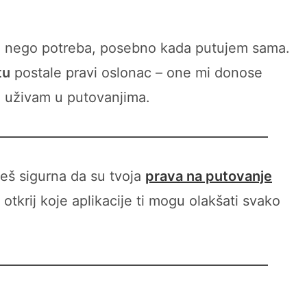
uz nego potreba, posebno kada putujem sama.
tu
postale pravi oslonac – one mi donose
no uživam u putovanjima.
eš sigurna da su tvoja
prava na putovanje
otkrij koje aplikacije ti mogu olakšati svako