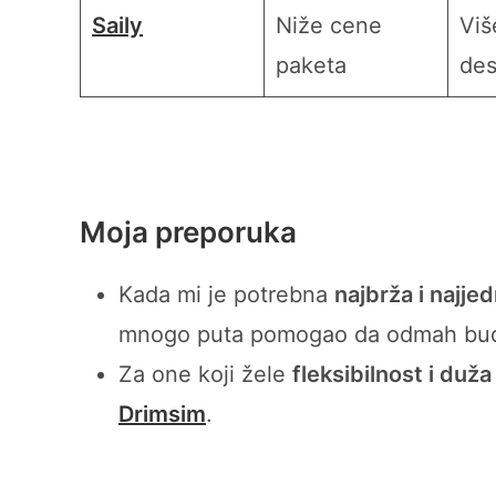
Saily
Niže cene
Viš
paketa
des
Moja preporuka
Kada mi je potrebna
najbrža i najje
mnogo puta pomogao da odmah bud
Za one koji žele
fleksibilnost i duž
Drimsim
.