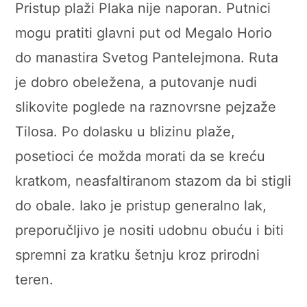
Pristup plaži Plaka nije naporan. Putnici
mogu pratiti glavni put od Megalo Horio
do manastira Svetog Pantelejmona. Ruta
je dobro obeležena, a putovanje nudi
slikovite poglede na raznovrsne pejzaže
Tilosa. Po dolasku u blizinu plaže,
posetioci će možda morati da se kreću
kratkom, neasfaltiranom stazom da bi stigli
do obale. Iako je pristup generalno lak,
preporučljivo je nositi udobnu obuću i biti
spremni za kratku šetnju kroz prirodni
teren.