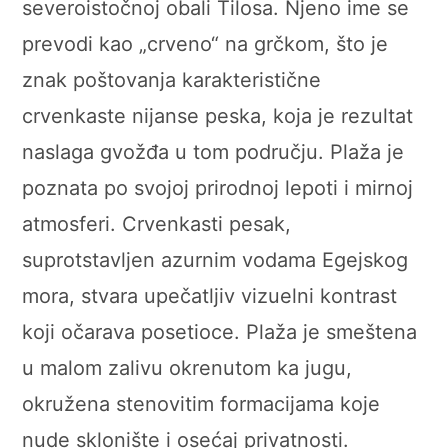
severoistočnoj obali Tilosa. Njeno ime se
prevodi kao „crveno“ na grčkom, što je
znak poštovanja karakteristične
crvenkaste nijanse peska, koja je rezultat
naslaga gvožđa u tom području. Plaža je
poznata po svojoj prirodnoj lepoti i mirnoj
atmosferi. Crvenkasti pesak,
suprotstavljen azurnim vodama Egejskog
mora, stvara upečatljiv vizuelni kontrast
koji očarava posetioce. Plaža je smeštena
u malom zalivu okrenutom ka jugu,
okružena stenovitim formacijama koje
nude sklonište i osećaj privatnosti.