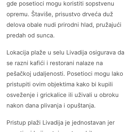
gde posetioci mogu koristiti sopstvenu
opremu. Štaviše, prisustvo drveća duž
delova obale nudi prirodni hlad, pružajući
predah od sunca.
Lokacija plaže u selu Livadija osigurava da
se razni kafići i restorani nalaze na
pešačkoj udaljenosti. Posetioci mogu lako
pristupiti ovim objektima kako bi kupili
osveženje i grickalice ili uživali u obroku
nakon dana plivanja i opuštanja.
Pristup plaži Livadija je jednostavan jer