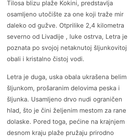
Tilosa blizu plaže Kokini, predstavlja
osamljeno utočište za one koji traže mir
daleko od gužve. Otprilike 2,4 kilometra
severno od Livadije , luke ostrva, Letra je
poznata po svojoj netaknutoj šljunkovitoj
obali i kristalno čistoj vodi.
Letra je duga, uska obala ukrašena belim
šljunkom, prošaranim delovima peska i
šljunka. Usamljeno drvo nudi ograničen
hlad, što je čini željenim mestom za rane
dolaske. Pored toga, pećine na krajnjem
desnom kraju plaže pružaju prirodno