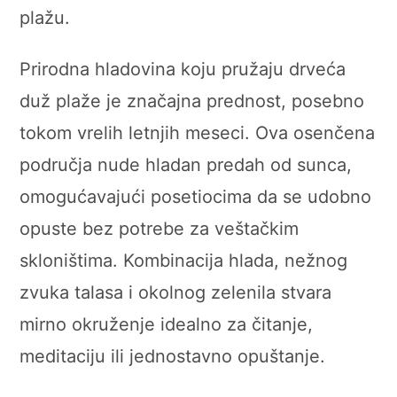
plažu.
Prirodna hladovina koju pružaju drveća
duž plaže je značajna prednost, posebno
tokom vrelih letnjih meseci. Ova osenčena
područja nude hladan predah od sunca,
omogućavajući posetiocima da se udobno
opuste bez potrebe za veštačkim
skloništima. Kombinacija hlada, nežnog
zvuka talasa i okolnog zelenila stvara
mirno okruženje idealno za čitanje,
meditaciju ili jednostavno opuštanje.