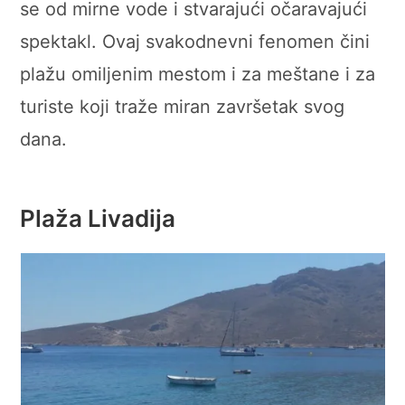
se od mirne vode i stvarajući očaravajući
spektakl. Ovaj svakodnevni fenomen čini
plažu omiljenim mestom i za meštane i za
turiste koji traže miran završetak svog
dana.
Plaža Livadija