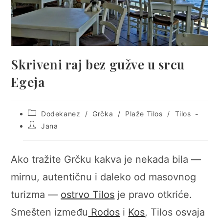
Skriveni raj bez gužve u srcu
Egeja
Post
Dodekanez
/
Grčka
/
Plaže Tilos
/
Tilos
category:
Post
Jana
author:
Ako tražite Grčku kakva je nekada bila —
mirnu, autentičnu i daleko od masovnog
turizma —
ostrvo Tilos
je pravo otkriće.
Smešten između
Rodos
i
Kos
, Tilos osvaja