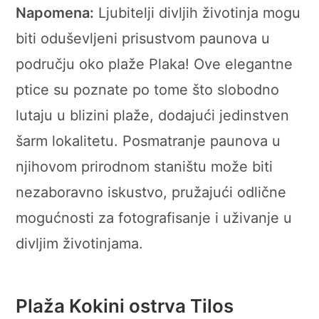
Napomena:
Ljubitelji divljih životinja mogu
biti oduševljeni prisustvom paunova u
području oko plaže Plaka! Ove elegantne
ptice su poznate po tome što slobodno
lutaju u blizini plaže, dodajući jedinstven
šarm lokalitetu. Posmatranje paunova u
njihovom prirodnom staništu može biti
nezaboravno iskustvo, pružajući odlične
mogućnosti za fotografisanje i uživanje u
divljim životinjama.
Plaža Kokini ostrva Tilos