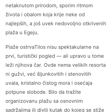
netaknutom prirodom, sporim ritmom
života i obalom koja krije neke od
najlepših, a još uvek nedovoljno otkrivenih
plaža u Egeju.
Plaže ostrvaTilos nisu spektakularne na
prvi, turistički pogled — ali upravo u tome
leži njihova čar. Ovde nema velikih resorta
ni gužvi, već šljunkovitih i stenovitih
uvala, kristalno čistog mora i osećaja
potpune slobode. Bilo da tražite
organizovanu plažu sa osnovnim
sadržajima ili divlji kutak do kojeg se stiže