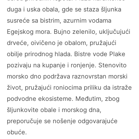
duga i uska obala, gde se staza šljunka
susreće sa bistrim, azurnim vodama
Egejskog mora. Bujno zelenilo, uključujući
drveće, oivičeno je obalom, pružajući
obilje prirodnog hlada. Bistre vode Plake
pozivaju na kupanje i ronjenje. Stenovito
morsko dno podržava raznovrstan morski
život, pružajući roniocima priliku da istraže
podvodne ekosisteme. Međutim, zbog
šljunkovite obale i morskog dna,
preporučuje se nošenje odgovarajuće
obuće.