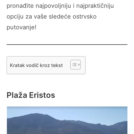
pronađite najpovoljniju i najpraktičniju
opciju za vaše sledeće ostrvsko
putovanje!
Kratak vodič kroz tekst
Plaža Eristos