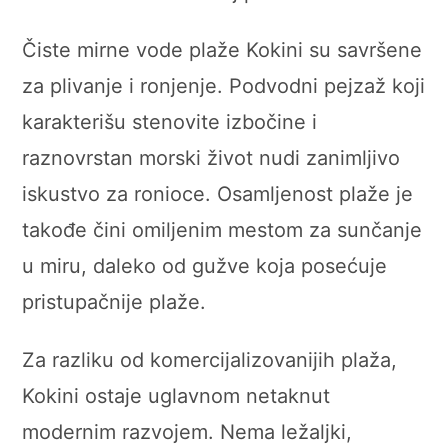
Čiste mirne vode plaže Kokini su savršene
za plivanje i ronjenje. Podvodni pejzaž koji
karakterišu stenovite izbočine i
raznovrstan morski život nudi zanimljivo
iskustvo za ronioce. Osamljenost plaže je
takođe čini omiljenim mestom za sunčanje
u miru, daleko od gužve koja posećuje
pristupačnije plaže.
Za razliku od komercijalizovanijih plaža,
Kokini ostaje uglavnom netaknut
modernim razvojem. Nema ležaljki,