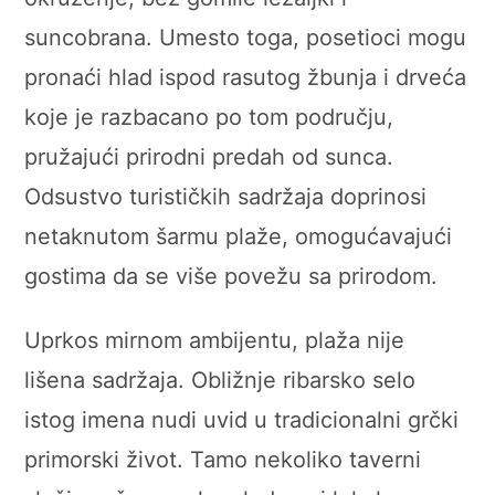
suncobrana. Umesto toga, posetioci mogu
pronaći hlad ispod rasutog žbunja i drveća
koje je razbacano po tom području,
pružajući prirodni predah od sunca.
Odsustvo turističkih sadržaja doprinosi
netaknutom šarmu plaže, omogućavajući
gostima da se više povežu sa prirodom.
Uprkos mirnom ambijentu, plaža nije
lišena sadržaja. Obližnje ribarsko selo
istog imena nudi uvid u tradicionalni grčki
primorski život. Tamo nekoliko taverni