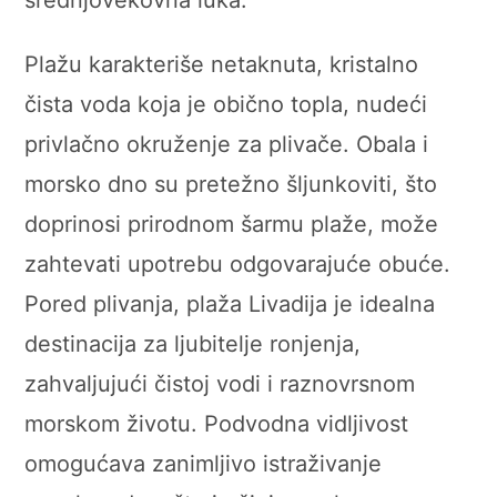
Plažu karakteriše netaknuta, kristalno
čista voda koja je obično topla, nudeći
privlačno okruženje za plivače. Obala i
morsko dno su pretežno šljunkoviti, što
doprinosi prirodnom šarmu plaže, može
zahtevati upotrebu odgovarajuće obuće.
Pored plivanja, plaža Livadija je idealna
destinacija za ljubitelje ronjenja,
zahvaljujući čistoj vodi i raznovrsnom
morskom životu. Podvodna vidljivost
omogućava zanimljivo istraživanje