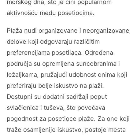
morskog dna, što je čini popularnom
aktivnošću među posetiocima.
Plaža nudi organizovane i neorganizovane
delove koji odgovaraju različitim
preferencijama posetilaca. Određena
područja su opremljena suncobranima i
ležaljkama, pružajući udobnost onima koji
preferiraju bolje iskustvo na plaži.
Dostupni su dodatni sadržaji poput
svlačionica i tuševa, što povećava
pogodnost za posetioce plaže. Za one koji
traže osamljenije iskustvo, postoje mesta