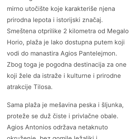
mirno utočište koje karakteriše njena
prirodna lepota i istorijski značaj.
Smeštena otprilike 2 kilometra od Megalo
Horio, plaža je lako dostupna putem koji
vodi do manastira Agios Pantelejmon.
Zbog toga je pogodna destinacija za one
koji žele da istraže i kulturne i prirodne
atrakcije Tilosa.
Sama plaža je mešavina peska i šljunka,
proteže se duž čiste i privlačne obale.
Agios Antonios održava netaknuto
okruženje, bez gomile ležaljki i