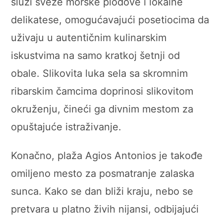
služi sveže morske plodove i lokalne
delikatese, omogućavajući posetiocima da
uživaju u autentičnim kulinarskim
iskustvima na samo kratkoj šetnji od
obale. Slikovita luka sela sa skromnim
ribarskim čamcima doprinosi slikovitom
okruženju, čineći ga divnim mestom za
opuštajuće istraživanje.
Konačno, plaža Agios Antonios je takođe
omiljeno mesto za posmatranje zalaska
sunca. Kako se dan bliži kraju, nebo se
pretvara u platno živih nijansi, odbijajući