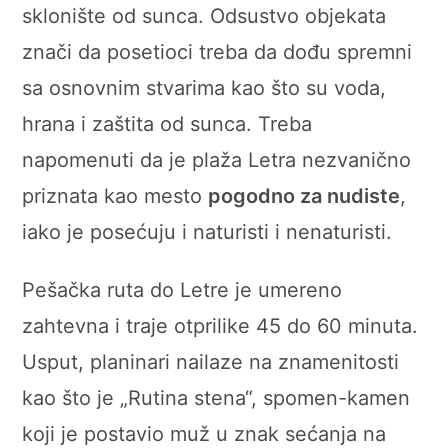
sklonište od sunca. Odsustvo objekata
znači da posetioci treba da dođu spremni
sa osnovnim stvarima kao što su voda,
hrana i zaštita od sunca. Treba
napomenuti da je plaža Letra nezvanično
priznata kao mesto
pogodno za nudiste
,
iako je posećuju i naturisti i nenaturisti.
Pešačka ruta do Letre je umereno
zahtevna i traje otprilike 45 do 60 minuta.
Usput, planinari nailaze na znamenitosti
kao što je „Rutina stena“, spomen-kamen
koji je postavio muž u znak sećanja na