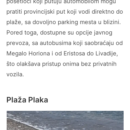
posetioci koji putuju automobilom mogu
pratiti provincijski put koji vodi direktno do
plaže, sa dovoljno parking mesta u blizini.
Pored toga, dostupne su opcije javnog
prevoza, sa autobusima koji saobraćaju od
Megalo Horiona i od Eristosa do Livadije,
što olakšava pristup onima bez privatnih
vozila.
Plaža Plaka