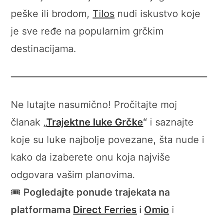
peške ili brodom,
Tilos
nudi iskustvo koje
je sve ređe na popularnim grčkim
destinacijama.
Ne lutajte nasumično! Pročitajte moj
članak
„
Trajektne luke Grčke
“
i saznajte
koje su luke najbolje povezane, šta nude i
kako da izaberete onu koja najviše
odgovara vašim planovima.
🎟️
Pogledajte ponude trajekata na
platformama
Direct Ferries
i
Omio
i