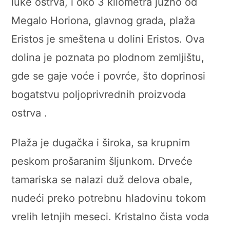
luke ostrva, i oko 3 kilometra južno od
Megalo Horiona, glavnog grada, plaža
Eristos je smeštena u dolini Eristos. Ova
dolina je poznata po plodnom zemljištu,
gde se gaje voće i povrće, što doprinosi
bogatstvu poljoprivrednih proizvoda
ostrva .
Plaža je dugačka i široka, sa krupnim
peskom prošaranim šljunkom. Drveće
tamariska se nalazi duž delova obale,
nudeći preko potrebnu hladovinu tokom
vrelih letnjih meseci. Kristalno čista voda