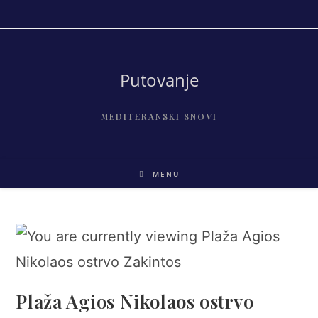
Skip
to
content
Putovanje
MEDITERANSKI SNOVI
MENU
Plaža Agios Nikolaos ostrvo