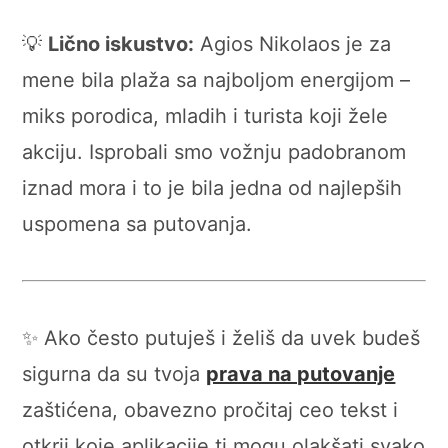
💡
Lično iskustvo:
Agios Nikolaos je za
mene bila plaža sa najboljom energijom –
miks porodica, mladih i turista koji žele
akciju. Isprobali smo vožnju padobranom
iznad mora i to je bila jedna od najlepših
uspomena sa putovanja.
✨ Ako često putuješ i želiš da uvek budeš
sigurna da su tvoja
prava na putovanje
zaštićena, obavezno pročitaj ceo tekst i
otkrij koje aplikacije ti mogu olakšati svako