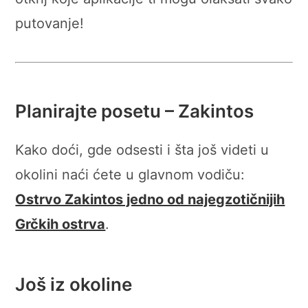
putovanje!
Planirajte posetu – Zakintos
Kako doći, gde odsesti i šta još videti u
okolini naći ćete u glavnom vodiču:
Ostrvo Zakintos jedno od najegzotičnijih
Grčkih ostrva
.
Još iz okoline