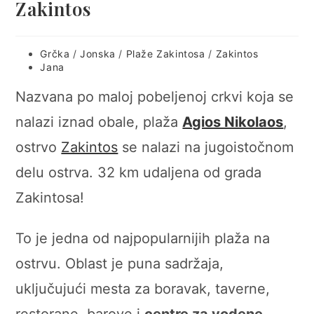
Zakintos
Post
Grčka
/
Jonska
/
Plaže Zakintosa
/
Zakintos
category:
Post
Jana
author:
Nazvana po maloj pobeljenoj crkvi koja se
nalazi iznad obale, plaža
Agios Nikolaos
,
ostrvo
Zakintos
se nalazi na jugoistočnom
delu ostrva. 32 km udaljena od grada
Zakintosa!
To je jedna od najpopularnijih plaža na
ostrvu. Oblast je puna sadržaja,
uključujući mesta za boravak, taverne,