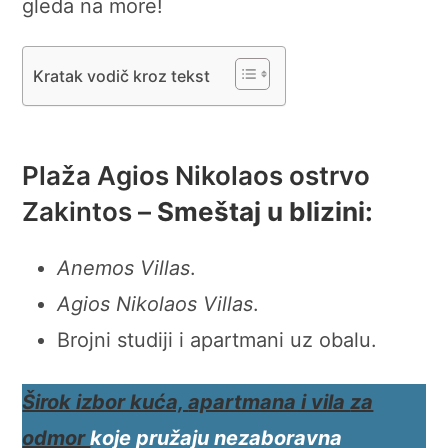
gleda na more!
Kratak vodič kroz tekst
Plaža Agios Nikolaos ostrvo
Zakintos –
Smeštaj u blizini:
Anemos Villas
.
Agios Nikolaos Villas
.
Brojni studiji i apartmani uz obalu.
Širok izbor kuća,
apartmana i vila
za
odmor
koje pružaju nezaboravna