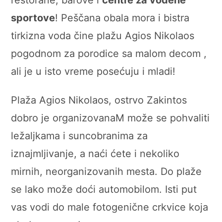
restorane, barove i
centre za vodene
sportove
! Peščana obala mora i bistra
tirkizna voda čine plažu Agios Nikolaos
pogodnom za porodice sa malom decom ,
ali je u isto vreme posećuju i mladi!
Plaža Agios Nikolaos, ostrvo Zakintos
dobro je organizovanaM može se pohvaliti
ležaljkama i suncobranima za
iznajmljivanje, a naći ćete i nekoliko
mirnih, neorganizovanih mesta. Do plaže
se lako može doći automobilom. Isti put
vas vodi do male fotogenične crkvice koja