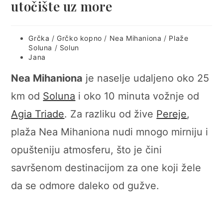
utočište uz more
Post
Grčka
/
Grčko kopno
/
Nea Mihaniona
/
Plaže
category:
Soluna
/
Solun
Post
Jana
author:
Nea Mihaniona
je naselje udaljeno oko 25
km od
Soluna
i oko 10 minuta vožnje od
Agia Triade
. Za razliku od žive
Pereje
,
plaža Nea Mihaniona nudi mnogo mirniju i
opušteniju atmosferu, što je čini
savršenom destinacijom za one koji žele
da se odmore daleko od gužve.