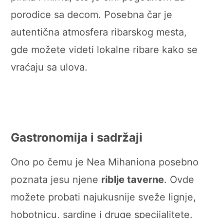
porodice sa decom. Posebna čar je
autentična atmosfera ribarskog mesta,
gde možete videti lokalne ribare kako se
vraćaju sa ulova.
Gastronomija i sadržaji
Ono po čemu je Nea Mihaniona posebno
poznata jesu njene
riblje taverne
. Ovde
možete probati najukusnije sveže lignje,
hobotnicu, sardine i druge specijalitete.