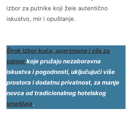
izbor za putnike koji žele autentično
iskustvo, mir i opuštanje.
Širok izbor kuća,
apartmana i vila
za
odmor
koje pružaju nezaboravna
iskustva i pogodnosti, uključujući više
prostora i dodatnu privatnost, za manje
novca od tradicionalnog hotelskog
smeštaja
.