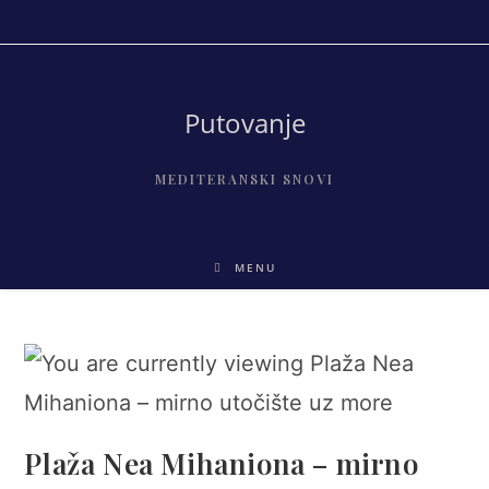
Skip
to
content
Putovanje
MEDITERANSKI SNOVI
MENU
Plaža Nea Mihaniona – mirno