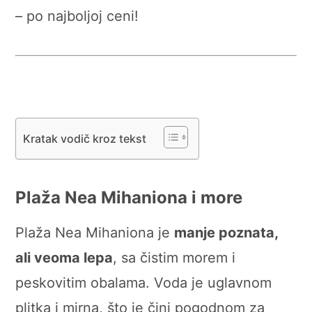
– po najboljoj ceni!
Kratak vodič kroz tekst
Plaža Nea Mihaniona i more
Plaža Nea Mihaniona je
manje poznata,
ali veoma lepa
, sa čistim morem i
peskovitim obalama. Voda je uglavnom
plitka i mirna, što je čini pogodnom za