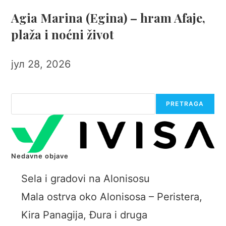
Agia Marina (Egina) – hram Afaje,
plaža i noćni život
јул 28, 2026
Претрага
PRETRAGA
Nedavne objave
Sela i gradovi na Alonisosu
Mala ostrva oko Alonisosa – Peristera,
Kira Panagija, Đura i druga