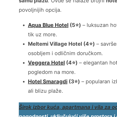
samu plažu
. Ovde se nalaze brojni
hote
povoljnijih opcija.
Aqua Blue Hotel
(5⭐)
– luksuzan hot
tik uz more.
Meltemi Village Hotel (4⭐)
– savrše
osobljem i odličnim doručkom.
Veggera Hotel
(4⭐)
– elegantan hote
pogledom na more.
Hotel Smaragdi
(3⭐)
– popularan izb
ali blizu plaže.
Širok izbor kuća,
apartmana i vila
za o
pogodnosti, uključujući više prostora 