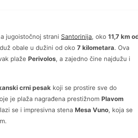
a jugoistočnoj strani
Santorinija
, oko
11,7 km o
e duž obale u dužini od oko
7 kilometara
. Ova
avak plaže
Perivolos
, a zajedno čine najdužu i
kanski crni pesak
koji se prostire sve do
koje je plaža nagrađena prestižnom
Plavom
azi se i impresivna stena
Mesa Vuno
, koja se
om.