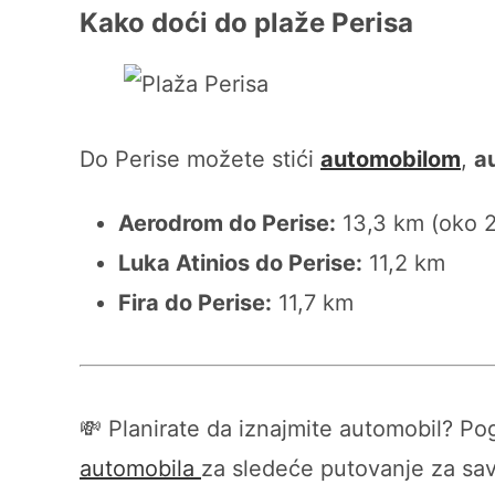
Kako doći do plaže Perisa
Do Perise možete stići
automobilom
,
a
Aerodrom do Perise:
13,3 km (oko 2
Luka Atinios do Perise:
11,2 km
Fira do Perise:
11,7 km
💸 Planirate da iznajmite automobil? Po
automobila
za sledeće putovanje za sa