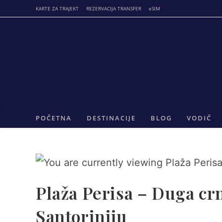
Skip
KARTE ZA TRAJEKT
REZERVACIJA TRANSFER
eSIM
to
content
POČETNA
DESTINACIJE
BLOG
VODIČ
Plaža Perisa – Duga crn
Santoriniju