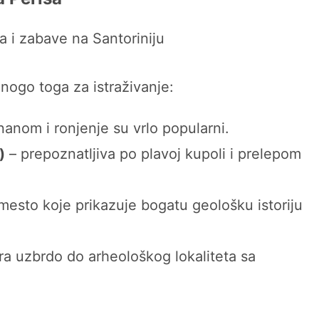
nogo toga za istraživanje:
nanom i ronjenje su vrlo popularni.
)
– prepoznatljiva po plavoj kupoli i prelepom
mesto koje prikazuje bogatu geološku istoriju
a uzbrdo do arheološkog lokaliteta sa