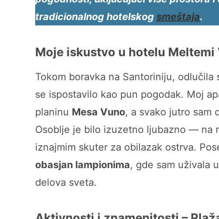
tradicionalnog hotelskog
smeštaja
.
Moje iskustvo u hotelu Meltemi 
Tokom boravka na Santoriniju, odlučil
se ispostavilo kao pun pogodak. Moj a
planinu
Mesa Vuno
, a svako jutro sam 
Osoblje je bilo izuzetno ljubazno — na 
iznajmim skuter za obilazak ostrva. Po
obasjan lampionima
, gde sam uživala u
delova sveta.
Aktivnosti i znamenitosti – Plaž