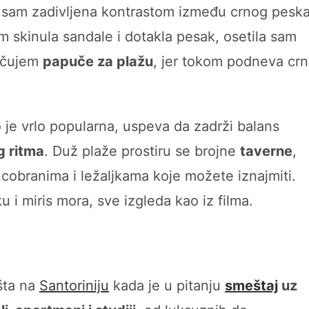
la sam zadivljena kontrastom između crnog pesk
m skinula sandale i dotakla pesak, osetila sam
ručujem
papuče za plažu
, jer tokom podneva crn
 je vrlo popularna, uspeva da zadrži balans
g ritma
. Duž plaže prostiru se brojne
taverne
,
cobranima i ležaljkama koje možete iznajmiti.
i miris mora, sve izgleda kao iz filma.
išta na
Santoriniju
kada je u pitanju
smeštaj
uz