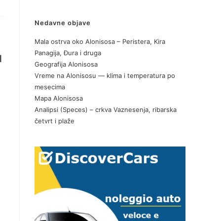
Nedavne objave
Mala ostrva oko Alonisosa – Peristera, Kira
Panagija, Đura i druga
d
Geografija Alonisosa
Vreme na Alonisosu — klima i temperatura po
mesecima
Mapa Alonisosa
Analipsi (Speces) – crkva Vaznesenja, ribarska
četvrt i plaže