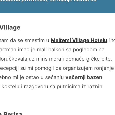
Village
a sam da se smestim u
Meltemi Village Hotelu
i t
partman imao je mali balkon sa pogledom na
doručkovala uz miris mora i domaće grčke pite.
recepciji su mi pomogli da organizujem ronjenje 
sebno mi je ostao u sećanju
večernji bazen
 koktelu i razgovoru sa putnicima iz raznih
a Perisa