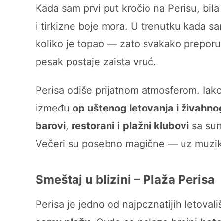
Kada sam prvi put kročio na Perisu, bi
i tirkizne boje mora. U trenutku kada sa
koliko je topao — zato svakako prepo
pesak postaje zaista vruć.
Perisa odiše prijatnom atmosferom. Iako
između
op uštenog letovanja i živahno
barovi
,
restorani
i
plažni klubovi
sa sun
Večeri su posebno magične — uz muziku 
Smeštaj u blizini – Plaža Perisa
Perisa je jedno od najpoznatijih letoval