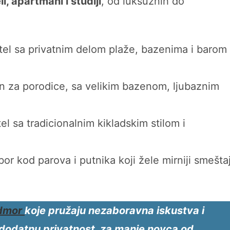
li, apartmani i studiji
, od luksuznih do
el sa privatnim delom plaže, bazenima i barom
n za porodice, sa velikim bazenom, ljubaznim
l sa tradicionalnim kikladskim stilom i
or kod parova i putnika koji žele mirniji smeštaj
dmor
koje pružaju nezaboravna iskustva i
i dodatnu privatnost, za manje novca od