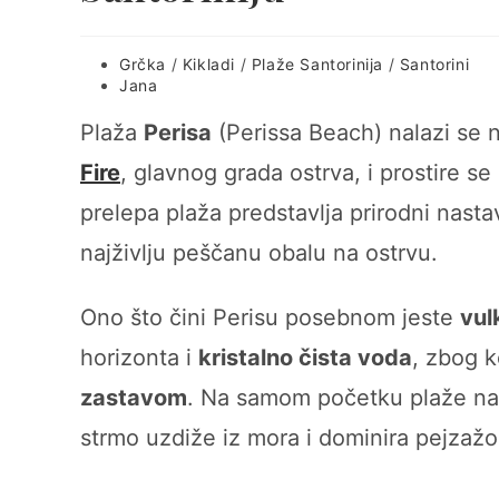
Post
Grčka
/
Kikladi
/
Plaže Santorinija
/
Santorini
category:
Post
Jana
author:
Plaža
Perisa
(Perissa Beach) nalazi se n
Fire
, glavnog grada ostrva, i prostire s
prelepa plaža predstavlja prirodni nast
najživlju peščanu obalu na ostrvu.
Ono što čini Perisu posebnom jeste
vul
horizonta i
kristalno čista voda
, zbog 
zastavom
. Na samom početku plaže nal
strmo uzdiže iz mora i dominira pejzaž