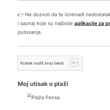
👉 Ne dozvoli da te iznenadi nedostat
i saznaj koje su najbolje
aplikacije za p
putovanja.
Kratak vodič kroz tekst
Moj utisak o plaži