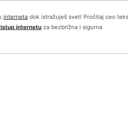
ak
interneta
dok istražuješ svet! Pročitaj ceo teks
ristup internetu
za bezbrižna i sigurna