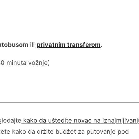
utobusom
ili
privatnim transferom
.
0 minuta vožnje)
gledajte
kako da uštedite novac na iznajmljivanj
vete kako da držite budžet za putovanje pod