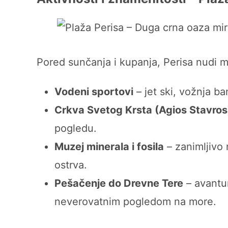
Pored sunčanja i kupanja, Perisa nudi m
Vodeni sportovi
– jet ski, vožnja ba
Crkva Svetog Krsta (Agios Stavros
pogledu.
Muzej minerala i fosila
– zanimljivo 
ostrva.
Pešačenje do Drevne Tere
– avantur
neverovatnim pogledom na more.