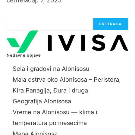
септембар 7, 2025
Претрага
PRETRAGA
Nedavne objave
Sela i gradovi na Alonisosu
Mala ostrva oko Alonisosa – Peristera,
Kira Panagija, Đura i druga
Geografija Alonisosa
Vreme na Alonisosu — klima i
temperatura po mesecima
Mapa Alonisosa