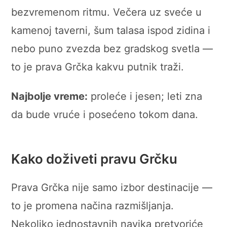
bezvremenom ritmu. Večera uz sveće u
kamenoj taverni, šum talasa ispod zidina i
nebo puno zvezda bez gradskog svetla —
to je prava Grčka kakvu putnik traži.
Najbolje vreme:
proleće i jesen; leti zna
da bude vruće i posećeno tokom dana.
Kako doživeti pravu Grčku
Prava Grčka nije samo izbor destinacije —
to je promena načina razmišljanja.
Nekoliko jednostavnih navika pretvoriće