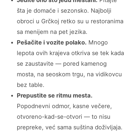
Jedite ono što jedu meštani.
Pitajte
šta je domaće i sezonsko. Najbolji
obroci u Grčkoj retko su u restoranima
sa menijem na pet jezika.
Pešačite i vozite polako.
Mnogo
lepota ovih krajeva otkriva se tek kada
se zaustavite — pored kamenog
mosta, na seoskom trgu, na vidikovcu
bez table.
Prepustite se ritmu mesta.
Popodnevni odmor, kasne večere,
otvoreno-kad-se-otvori — to nisu
prepreke, već sama suština doživljaja.