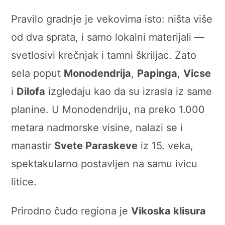
Pravilo gradnje je vekovima isto: ništa više
od dva sprata, i samo lokalni materijali —
svetlosivi krečnjak i tamni škriljac. Zato
sela poput
Monodendrija
,
Papinga
,
Vicse
i
Dilofa
izgledaju kao da su izrasla iz same
planine. U Monodendriju, na preko 1.000
metara nadmorske visine, nalazi se i
manastir
Svete Paraskeve
iz 15. veka,
spektakularno postavljen na samu ivicu
litice.
Prirodno čudo regiona je
Vikoska klisura