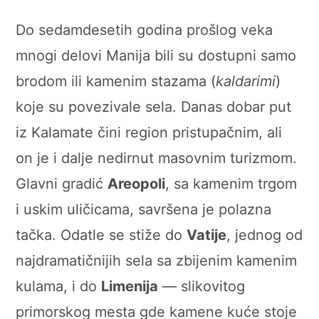
Do sedamdesetih godina prošlog veka
mnogi delovi Manija bili su dostupni samo
brodom ili kamenim stazama (
kaldarimi
)
koje su povezivale sela. Danas dobar put
iz Kalamate čini region pristupačnim, ali
on je i dalje nedirnut masovnim turizmom.
Glavni gradić
Areopoli
, sa kamenim trgom
i uskim uličicama, savršena je polazna
tačka. Odatle se stiže do
Vatije
, jednog od
najdramatičnijih sela sa zbijenim kamenim
kulama, i do
Limenija
— slikovitog
primorskog mesta gde kamene kuće stoje