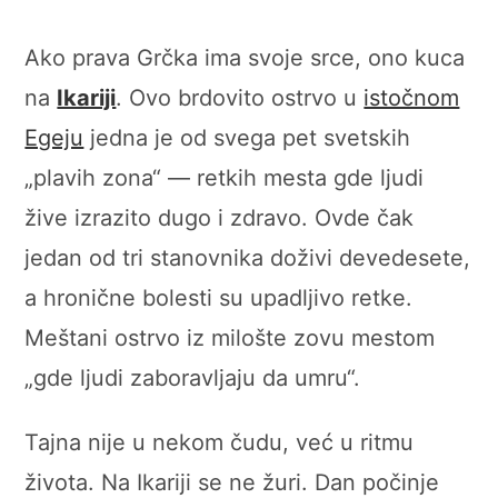
Ako prava Grčka ima svoje srce, ono kuca
na
Ikariji
. Ovo brdovito ostrvo u
istočnom
Egeju
jedna je od svega pet svetskih
„plavih zona“ — retkih mesta gde ljudi
žive izrazito dugo i zdravo. Ovde čak
jedan od tri stanovnika doživi devedesete,
a hronične bolesti su upadljivo retke.
Meštani ostrvo iz milošte zovu mestom
„gde ljudi zaboravljaju da umru“.
Tajna nije u nekom čudu, već u ritmu
života. Na Ikariji se ne žuri. Dan počinje