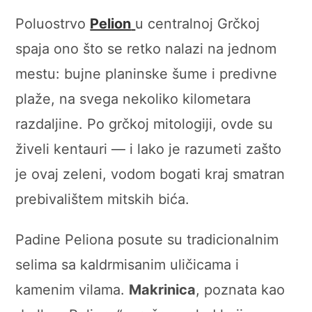
Poluostrvo
Pelion
u centralnoj Grčkoj
spaja ono što se retko nalazi na jednom
mestu: bujne planinske šume i predivne
plaže, na svega nekoliko kilometara
razdaljine. Po grčkoj mitologiji, ovde su
živeli kentauri — i lako je razumeti zašto
je ovaj zeleni, vodom bogati kraj smatran
prebivalištem mitskih bića.
Padine Peliona posute su tradicionalnim
selima sa kaldrmisanim uličicama i
kamenim vilama.
Makrinica
, poznata kao