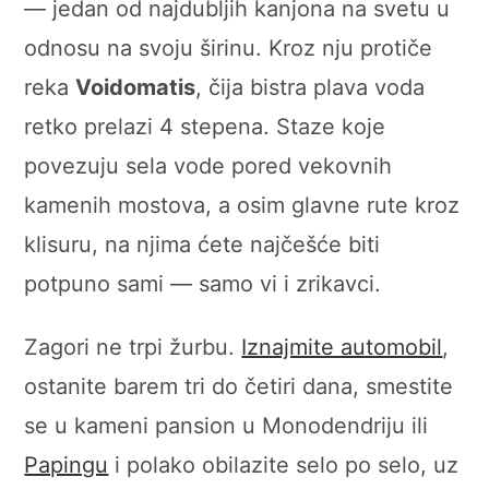
— jedan od najdubljih kanjona na svetu u
odnosu na svoju širinu. Kroz nju protiče
reka
Voidomatis
, čija bistra plava voda
retko prelazi 4 stepena. Staze koje
povezuju sela vode pored vekovnih
kamenih mostova, a osim glavne rute kroz
klisuru, na njima ćete najčešće biti
potpuno sami — samo vi i zrikavci.
Zagori ne trpi žurbu.
Iznajmite automobil
,
ostanite barem tri do četiri dana, smestite
se u kameni pansion u Monodendriju ili
Papingu
i polako obilazite selo po selo, uz