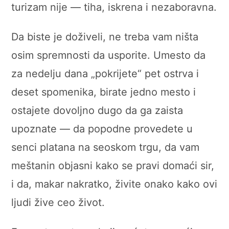
turizam nije — tiha, iskrena i nezaboravna.
Da biste je doživeli, ne treba vam ništa
osim spremnosti da usporite. Umesto da
za nedelju dana „pokrijete“ pet ostrva i
deset spomenika, birate jedno mesto i
ostajete dovoljno dugo da ga zaista
upoznate — da popodne provedete u
senci platana na seoskom trgu, da vam
meštanin objasni kako se pravi domaći sir,
i da, makar nakratko, živite onako kako ovi
ljudi žive ceo život.