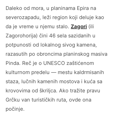
Daleko od mora, u planinama Epira na
severozapadu, leži region koji deluje kao
da je vreme u njemu stalo.
Zagori
(ili
Zagorohorija) čini 46 sela sazidanih u
potpunosti od lokalnog sivog kamena,
razasutih po obroncima planinskog masiva
Pinda. Reč je o UNESCO zaštićenom
kulturnom predelu — mestu kaldrmisanih
staza, lučnih kamenih mostova i kuća sa
krovovima od škriljca. Ako tražite pravu
Grčku van turističkih ruta, ovde ona
počinje.