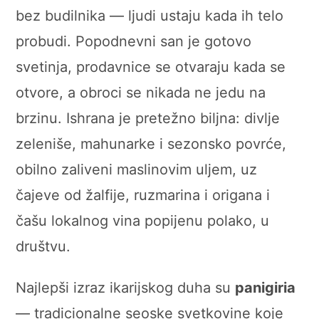
bez budilnika — ljudi ustaju kada ih telo
probudi. Popodnevni san je gotovo
svetinja, prodavnice se otvaraju kada se
otvore, a obroci se nikada ne jedu na
brzinu. Ishrana je pretežno biljna: divlje
zeleniše, mahunarke i sezonsko povrće,
obilno zaliveni maslinovim uljem, uz
čajeve od žalfije, ruzmarina i origana i
čašu lokalnog vina popijenu polako, u
društvu.
Najlepši izraz ikarijskog duha su
panigiria
— tradicionalne seoske svetkovine koje