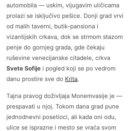
automobila — uskim, vijugavim uličicama
prolazi se isključivo pešice. Donji grad vrvi
od malih taverni, butik-pansiona i
vizantijskih crkava, dok se strmom stazom
penje do gornjeg grada, gde čekaju
ruševine venecijanske citadele, crkva
Svete Sofije
i pogled koji se po vedrom
danu prostire sve do
Krita
.
Tajna pravog doživljaja Monemvasije je —
prespavati u njoj. Tokom dana grad pune
jednodnevni posetioci, ali kada oni odu,
ulice se isprazne i mesto se vraća svom