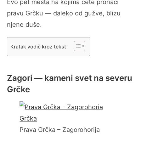
Evo pet mesta na kojima ćete pronaći
pravu Grčku — daleko od gužve, blizu
njene duše.
Kratak vodič kroz tekst
Zagori — kameni svet na severu
Grčke
Prava Grčka – Zagorohorija