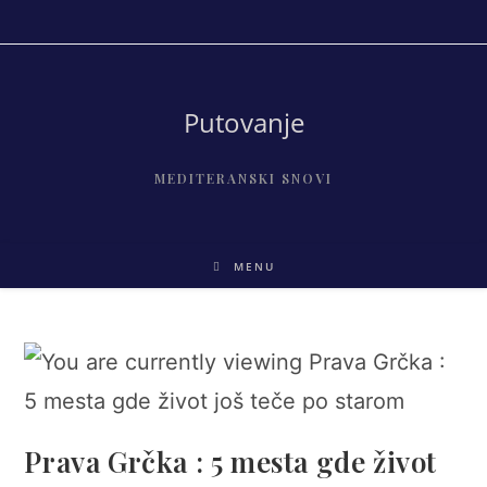
Skip
to
content
Putovanje
MEDITERANSKI SNOVI
MENU
Prava Grčka : 5 mesta gde život