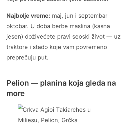
Najbolje vreme:
maj, jun i septembar–
oktobar. U doba berbe maslina (kasna
jesen) doživećete pravi seoski život — uz
traktore i stado koje vam povremeno
preprečuju put.
Pelion — planina koja gleda na
more