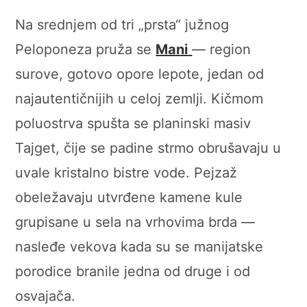
Na srednjem od tri „prsta“ južnog
Peloponeza pruža se
Mani
— region
surove, gotovo opore lepote, jedan od
najautentičnijih u celoj zemlji. Kičmom
poluostrva spušta se planinski masiv
Tajget, čije se padine strmo obrušavaju u
uvale kristalno bistre vode. Pejzaž
obeležavaju utvrđene kamene kule
grupisane u sela na vrhovima brda —
nasleđe vekova kada su se manijatske
porodice branile jedna od druge i od
osvajača.