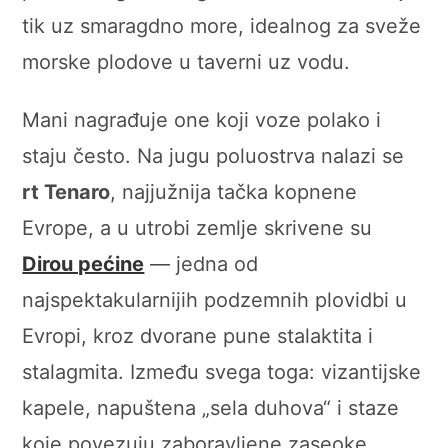
tik uz smaragdno more, idealnog za sveže
morske plodove u taverni uz vodu.
Mani nagrađuje one koji voze polako i
staju često. Na jugu poluostrva nalazi se
rt Tenaro
, najjužnija tačka kopnene
Evrope, a u utrobi zemlje skrivene su
Dirou pećine
— jedna od
najspektakularnijih podzemnih plovidbi u
Evropi, kroz dvorane pune stalaktita i
stalagmita. Između svega toga: vizantijske
kapele, napuštena „sela duhova“ i staze
koje povezuju zaboravljene zaseoke.