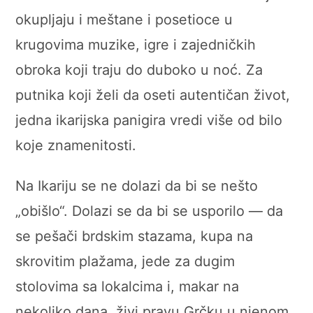
okupljaju i meštane i posetioce u
krugovima muzike, igre i zajedničkih
obroka koji traju do duboko u noć. Za
putnika koji želi da oseti autentičan život,
jedna ikarijska panigira vredi više od bilo
koje znamenitosti.
Na Ikariju se ne dolazi da bi se nešto
„obišlo“. Dolazi se da bi se usporilo — da
se pešači brdskim stazama, kupa na
skrovitim plažama, jede za dugim
stolovima sa lokalcima i, makar na
nekoliko dana, živi pravu Grčku u njenom