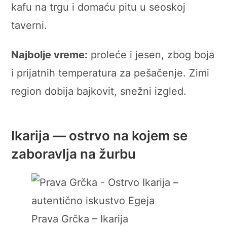
kafu na trgu i domaću pitu u seoskoj
taverni.
Najbolje vreme:
proleće i jesen, zbog boja
i prijatnih temperatura za pešačenje. Zimi
region dobija bajkovit, snežni izgled.
Ikarija — ostrvo na kojem se
zaboravlja na žurbu
Prava Grčka – Ikarija