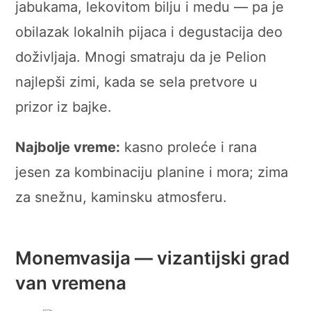
jabukama, lekovitom bilju i medu — pa je
obilazak lokalnih pijaca i degustacija deo
doživljaja. Mnogi smatraju da je Pelion
najlepši zimi, kada se sela pretvore u
prizor iz bajke.
Najbolje vreme:
kasno proleće i rana
jesen za kombinaciju planine i mora; zima
za snežnu, kaminsku atmosferu.
Monemvasija — vizantijski grad
van vremena