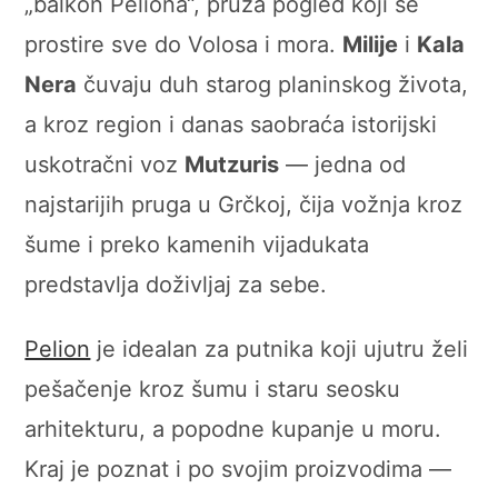
„balkon Peliona“, pruža pogled koji se
prostire sve do Volosa i mora.
Milije
i
Kala
Nera
čuvaju duh starog planinskog života,
a kroz region i danas saobraća istorijski
uskotračni voz
Mutzuris
— jedna od
najstarijih pruga u Grčkoj, čija vožnja kroz
šume i preko kamenih vijadukata
predstavlja doživljaj za sebe.
Pelion
je idealan za putnika koji ujutru želi
pešačenje kroz šumu i staru seosku
arhitekturu, a popodne kupanje u moru.
Kraj je poznat i po svojim proizvodima —