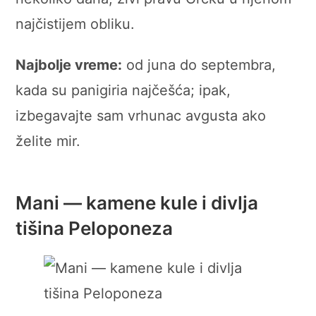
najčistijem obliku.
Najbolje vreme:
od juna do septembra,
kada su panigiria najčešća; ipak,
izbegavajte sam vrhunac avgusta ako
želite mir.
Mani — kamene kule i divlja
tišina Peloponeza