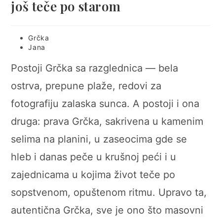
još teče po starom
Post
Grčka
category:
Post
Jana
author:
Postoji Grčka sa razglednica — bela
ostrva, prepune plaže, redovi za
fotografiju zalaska sunca. A postoji i ona
druga: prava Grčka, sakrivena u kamenim
selima na planini, u zaseocima gde se
hleb i danas peče u krušnoj peći i u
zajednicama u kojima život teče po
sopstvenom, opuštenom ritmu. Upravo ta,
autentična Grčka, sve je ono što masovni