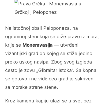
Na istočnoj obali Peloponeza, na
ogromnoj steni koja se diže pravo iz mora,
krije se
Monemvasija
— utvrđeni
vizantijski grad do kojeg se stiže jedino
preko uskog nasipa. Zbog svog izgleda
često je zovu „Gibraltar Istoka“. Sa kopna
se gotovo i ne vidi: ceo grad je sakriven
sa morske strane stene.
Kroz kamenu kapiju ulazi se u svet bez