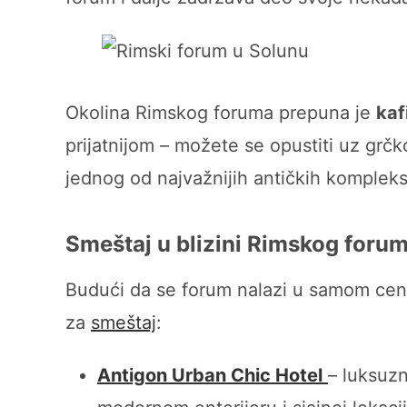
Okolina Rimskog foruma prepuna je
kaf
prijatnijom – možete se opustiti uz grč
jednog od najvažnijih antičkih komplek
Smeštaj u blizini Rimskog foru
Budući da se forum nalazi u samom ce
za
smeštaj
:
Antigon Urban Chic Hotel
– luksuzn