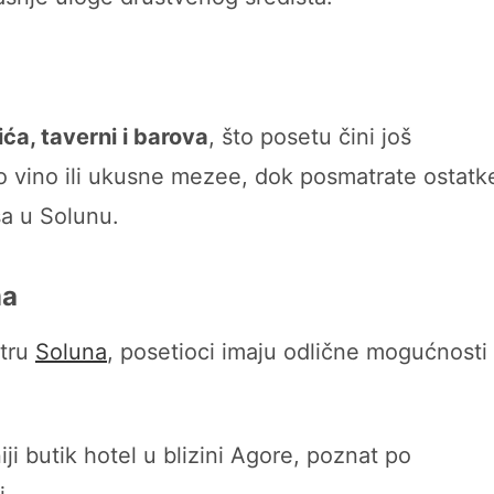
ića, taverni i barova
, što posetu čini još
ko vino ili ukusne mezee, dok posmatrate ostatk
sa u Solunu.
ma
ntru
Soluna
, posetioci imaju odlične mogućnosti
iji butik hotel u blizini Agore, poznat po