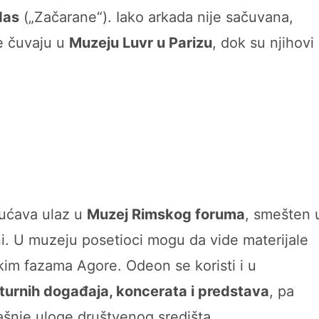
das
(„Začarane“). Iako arkada nije sačuvana,
e čuvaju u
Muzeju Luvr u Parizu
, dok su njihovi
gućava ulaz u
Muzej Rimskog foruma
, smešten 
. U muzeju posetioci mogu da vide materijale
skim fazama Agore. Odeon se koristi i u
turnih događaja, koncerata i predstava
, pa
ašnje uloge društvenog središta.