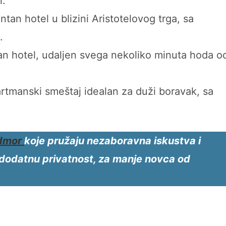
i.
ntan hotel u blizini Aristotelovog trga, sa
.
an hotel, udaljen svega nekoliko minuta hoda o
rtmanski smeštaj idealan za duži boravak, sa
dmor
koje pružaju nezaboravna iskustva i
i dodatnu privatnost, za manje novca od