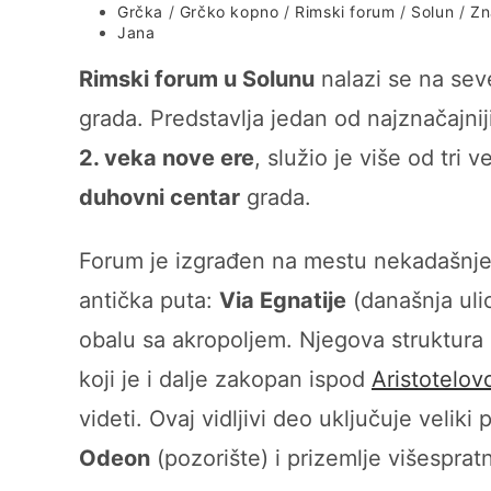
Post
Grčka
/
Grčko kopno
/
Rimski forum
/
Solun
/
Zn
category:
Post
Jana
author:
Rimski forum u Solunu
nalazi se na sev
grada. Predstavlja jedan od najznačajni
2. veka nove ere
, služio je više od tri 
duhovni centar
grada.
Forum je izgrađen na mestu nekadašnj
antička puta:
Via Egnatije
(današnja ul
obalu sa akropoljem. Njegova struktura
koji je i dalje zakopan ispod
Aristotelov
videti. Ovaj vidljivi deo uključuje veli
Odeon
(pozorište) i prizemlje višespra