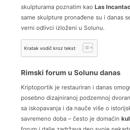
skulpturama poznatim kao
Las Incanta
same skulpture pronađene su i danas s
verni odlivci izloženi u Solunu.
Kratak vodič kroz tekst
Rimski forum u Solunu
danas
Kriptoportik je restauriran i danas omo
posebno dizajniranoj podzemnoj dvorani
sa iskopavanja i da nauče više o istorij
savremeno doba – često je domaćin
kul
forum i dalje zadržava deo svoje nekad