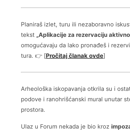
Planiraš izlet, turu ili nezaboravno isk
tekst
„Aplikacije za rezervaciju aktivno
omogućavaju da lako pronađeš i rezervi
tura. 👉 [
Pročitaj članak ovde
]
Arheološka iskopavanja otkrila su i ost
podove i ranohrišćanski mural unutar st
prostora.
Ulaz u Forum nekada je bio kroz
impoz