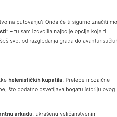
ustvo na putovanju? Onda će ti sigurno značiti mo
sti“
– tu sam izdvojila najbolje opcije koje ti
šeš sve, od razgledanja grada do avanturistički
atke
helenističkih kupatila
. Prelepe mozaične
oe, što dodatno osvetljava bogatu istoriju ovog
antnu arkadu
, ukrašenu veličanstvenim