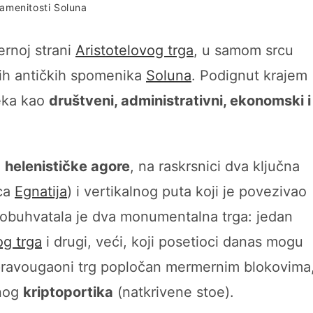
amenitosti Soluna
ernoj strani
Aristotelovog trga
, u samom srcu
jih antičkih spomenika
Soluna
. Podignut krajem
veka kao
društveni, administrativni, ekonomski i
e
helenističke agore
, na raskrsnici dva ključna
ica
Egnatija
) i vertikalnog puta koji je povezivao
 obuhvatala je dva monumentalna trga: jedan
og trga
i drugi, veći, koji posetioci danas mogu
ki pravougaoni trg popločan mermernim blokovima
tnog
kriptoportika
(natkrivene stoe).