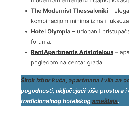
modernom enterijeru i sjajnoj lokacij
The Modernist Thessaloniki
– elega
kombinacijom minimalizma i luksuza
Hotel Olympia
– udoban i pristupač
foruma.
RentApartments Aristotelous
– apa
pogledom na centar grada.
Širok izbor kuća,
apartmana i vila
za o
pogodnosti, uključujući više prostora 
tradicionalnog hotelskog
smeštaja
.