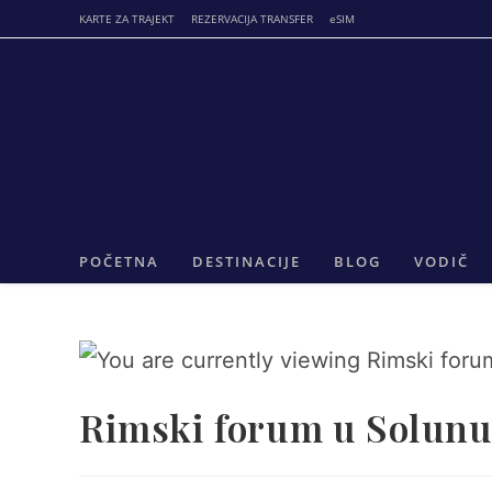
Skip
KARTE ZA TRAJEKT
REZERVACIJA TRANSFER
eSIM
to
content
POČETNA
DESTINACIJE
BLOG
VODIČ
Rimski forum u Solun