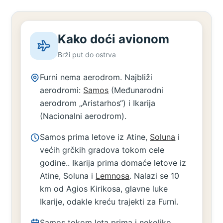
Kako doći avionom
Brži put do ostrva
Furni nema aerodrom. Najbliži
aerodromi:
Samos
(Međunarodni
aerodrom „Aristarhos“) i Ikarija
(Nacionalni aerodrom).
Samos prima letove iz Atine,
Soluna
i
većih grčkih gradova tokom cele
godine.. Ikarija prima domaće letove iz
Atine, Soluna i
Lemnosa
. Nalazi se 10
km od Agios Kirikosa, glavne luke
Ikarije, odakle kreću trajekti za Furni.
Samos tokom leta prima i nekoliko