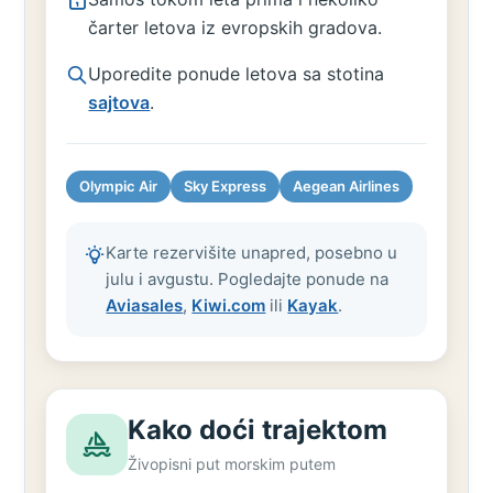
čarter letova iz evropskih gradova.
Uporedite ponude letova sa stotina
sajtova
.
Olympic Air
Sky Express
Aegean Airlines
Karte rezervišite unapred, posebno u
julu i avgustu. Pogledajte ponude na
Aviasales
,
Kiwi.com
ili
Kayak
.
Kako doći trajektom
Živopisni put morskim putem