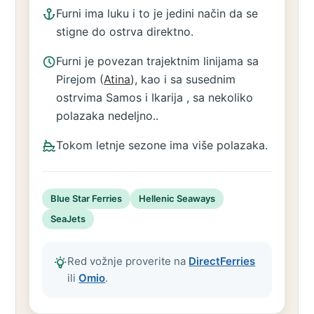
Furni ima luku i to je jedini način da se
stigne do ostrva direktno.
Furni je povezan trajektnim linijama sa
Pirejom (
Atina
), kao i sa susednim
ostrvima Samos i Ikarija , sa nekoliko
polazaka nedeljno..
Tokom letnje sezone ima više polazaka.
Blue Star Ferries
Hellenic Seaways
SeaJets
Red vožnje proverite na
DirectFerries
ili
Omio
.