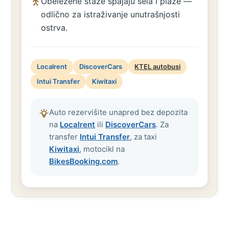
Obeležene staze spajaju sela i plaže —
odlično za istraživanje unutrašnjosti
ostrva.
Localrent
DiscoverCars
KTEL autobusi
Intui Transfer
Kiwitaxi
Auto rezervišite unapred bez depozita
na
Localrent
ili
DiscoverCars
. Za
transfer
Intui Transfer
, za taxi
Kiwitaxi
, motocikl na
BikesBooking.com
.