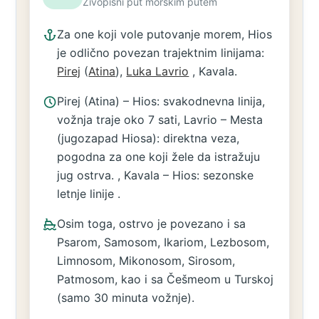
Živopisni put morskim putem
Za one koji vole putovanje morem, Hios
je odlično povezan trajektnim linijama:
Pirej
(
Atina
),
Luka Lavrio
, Kavala.
Pirej (Atina) – Hios: svakodnevna linija,
vožnja traje oko 7 sati, Lavrio – Mesta
(jugozapad Hiosa): direktna veza,
pogodna za one koji žele da istražuju
jug ostrva. , Kavala – Hios: sezonske
letnje linije .
Osim toga, ostrvo je povezano i sa
Psarom, Samosom, Ikariom, Lezbosom,
Limnosom, Mikonosom, Sirosom,
Patmosom, kao i sa Češmeom u Turskoj
(samo 30 minuta vožnje).