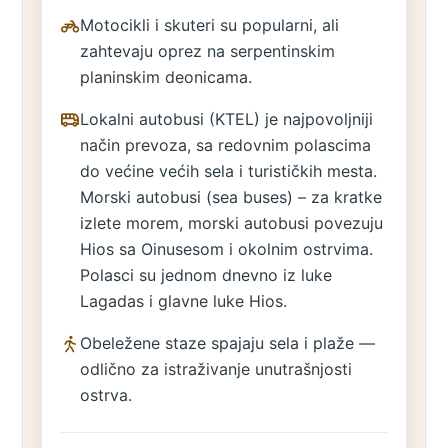
Motocikli i skuteri su popularni, ali
zahtevaju oprez na serpentinskim
planinskim deonicama.
Lokalni autobusi (KTEL) je najpovoljniji
način prevoza, sa redovnim polascima
do većine većih sela i turističkih mesta.
Morski autobusi (sea buses) – za kratke
izlete morem, morski autobusi povezuju
Hios sa Oinusesom i okolnim ostrvima.
Polasci su jednom dnevno iz luke
Lagadas i glavne luke Hios.
Obeležene staze spajaju sela i plaže —
odlično za istraživanje unutrašnjosti
ostrva.