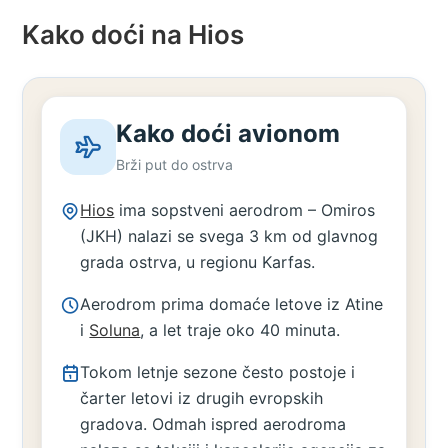
Kako doći na Hios
Kako doći avionom
Brži put do ostrva
Hios
ima sopstveni aerodrom – Omiros
(JKH) nalazi se svega 3 km od glavnog
grada ostrva, u regionu Karfas.
Aerodrom prima domaće letove iz Atine
i
Soluna
, a let traje oko 40 minuta.
Tokom letnje sezone često postoje i
čarter letovi iz drugih evropskih
gradova. Odmah ispred aerodroma