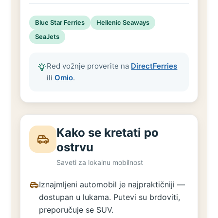
Blue Star Ferries
Hellenic Seaways
SeaJets
Red vožnje proverite na
DirectFerries
ili
Omio
.
Kako se kretati po
ostrvu
Saveti za lokalnu mobilnost
Iznajmljeni automobil je najpraktičniji —
dostupan u lukama. Putevi su brdoviti,
preporučuje se SUV.