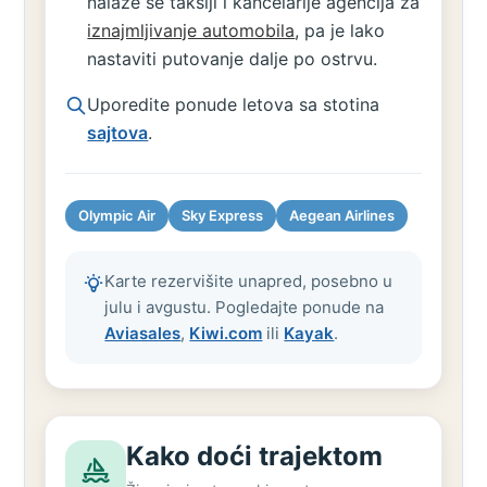
nalaze se taksiji i kancelarije agencija za
iznajmljivanje automobila
, pa je lako
nastaviti putovanje dalje po ostrvu.
Uporedite ponude letova sa stotina
sajtova
.
Olympic Air
Sky Express
Aegean Airlines
Karte rezervišite unapred, posebno u
julu i avgustu. Pogledajte ponude na
Aviasales
,
Kiwi.com
ili
Kayak
.
Kako doći trajektom