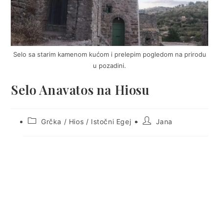
Selo sa starim kamenom kućom i prelepim pogledom na prirodu
u pozadini.
Selo Anavatos na Hiosu
Post
Post
Grčka
/
Hios
/
Istočni Egej
Jana
category:
author: