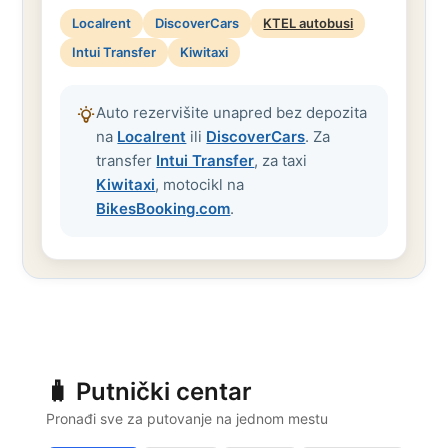
Localrent
DiscoverCars
KTEL autobusi
Intui Transfer
Kiwitaxi
Auto rezervišite unapred bez depozita
na
Localrent
ili
DiscoverCars
. Za
transfer
Intui Transfer
, za taxi
Kiwitaxi
, motocikl na
BikesBooking.com
.