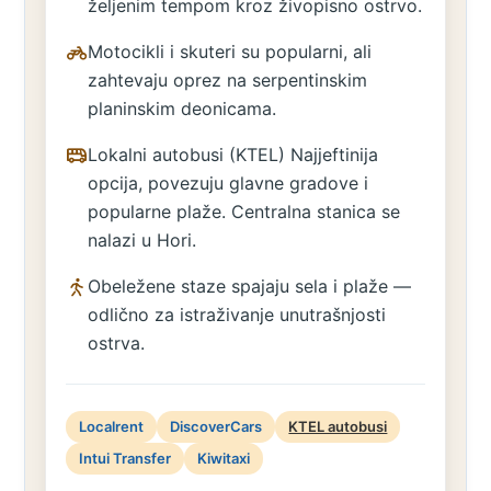
željenim tempom kroz živopisno ostrvo.
Motocikli i skuteri su popularni, ali
zahtevaju oprez na serpentinskim
planinskim deonicama.
Lokalni autobusi (KTEL) Najjeftinija
opcija, povezuju glavne gradove i
popularne plaže. Centralna stanica se
nalazi u Hori.
Obeležene staze spajaju sela i plaže —
odlično za istraživanje unutrašnjosti
ostrva.
Localrent
DiscoverCars
KTEL autobusi
Intui Transfer
Kiwitaxi