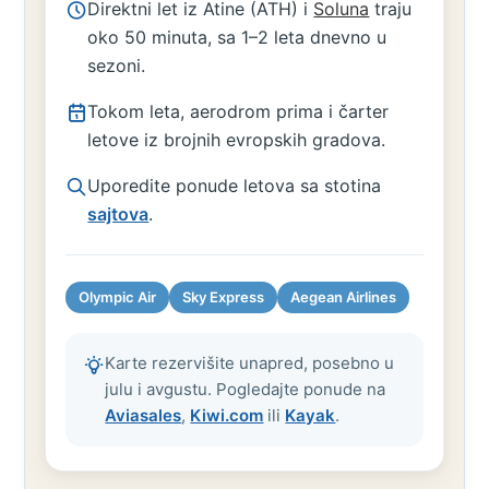
Direktni let iz Atine (ATH) i
Soluna
traju
oko 50 minuta, sa 1–2 leta dnevno u
sezoni.
Tokom leta, aerodrom prima i čarter
letove iz brojnih evropskih gradova.
Uporedite ponude letova sa stotina
sajtova
.
Olympic Air
Sky Express
Aegean Airlines
Karte rezervišite unapred, posebno u
julu i avgustu. Pogledajte ponude na
Aviasales
,
Kiwi.com
ili
Kayak
.