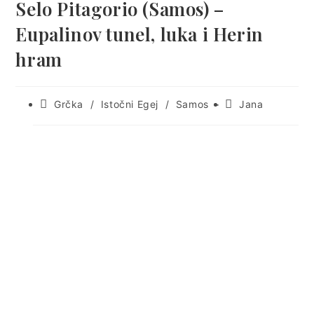
Selo Pitagorio (Samos) –
Eupalinov tunel, luka i Herin
hram
Post
Post
Grčka
/
Istočni Egej
/
Samos
Jana
category:
author:
Samosu
Vatija