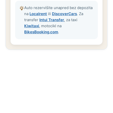
Auto rezervišite unapred bez depozita
na
Localrent
ili
DiscoverCars
. Za
transfer
Intui Transfer
, za taxi
Kiwitaxi
, motocikl na
BikesBooking.com
.