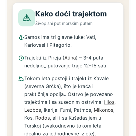
Kako doći trajektom
Živopisni put morskim putem
Samos ima tri glavne luke: Vati,
Karlovasi i Pitagorio.
Trajekti iz Pireja (
Atina
) – 3-4 puta
nedeljno,, putovanje traje 12–15 sati.
Tokom leta postoji i trajekt iz Kavale
(severna Grčka), što je kraća i
praktičnija opcija.. Ostrvo je povezano
trajektima i sa susednim ostrvima:
Hios
,
Lezbos
, Ikarija, Furni, Patmos,
Mikonos
,
Kos,
Rodos
, ali i sa Kušadasijem u
Turskoj (svakodnevno tokom leta,
idealno za jednodnevne izlete).