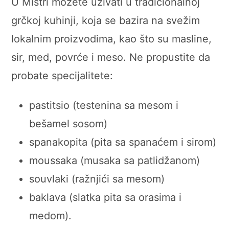
U Mistri možete uživati u tradicionalnoj
grčkoj kuhinji, koja se bazira na svežim
lokalnim proizvodima, kao što su masline,
sir, med, povrće i meso. Ne propustite da
probate specijalitete:
pastitsio (testenina sa mesom i
bešamel sosom)
spanakopita (pita sa spanaćem i sirom)
moussaka (musaka sa patlidžanom)
souvlaki (ražnjići sa mesom)
baklava (slatka pita sa orasima i
medom).