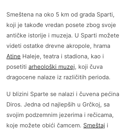
Smeštena na oko 5 km od grada Sparti,
koji je takođe vredan posete zbog svoje
antičke istorije i muzeja. U Sparti možete
videti ostatke drevne akropole, hrama
Atine
Haleje, teatra i stadiona, kao i
posetiti
arheološki muzej
, koji čuva
dragocene nalaze iz različitih perioda.
U blizini Sparte se nalazi i čuvena pećina
Diros. Jedna od najlepših u Grčkoj, sa
svojim podzemnim jezerima i rečicama,
koje možete obići čamcem.
Smeštaj
i