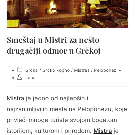
Smeštaj u Mistri za nešto
drugačiji odmor u Grčkoj
Post
Grčka
/
Grčko kopno
/
Mistras
/
Peloponez
category:
Post
Jana
author:
Mistra
je jedno od najlepših i
najzanimljivijih mesta na Peloponezu, koje
privlači mnoge turiste svojom bogatom
istorijom, kulturom i prirodom.
Mistra
je