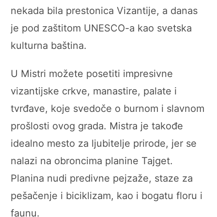
nekada bila prestonica Vizantije, a danas
je pod zaštitom UNESCO-a kao svetska
kulturna baština.
U Mistri možete posetiti impresivne
vizantijske crkve, manastire, palate i
tvrđave, koje svedoče o burnom i slavnom
prošlosti ovog grada. Mistra je takođe
idealno mesto za ljubitelje prirode, jer se
nalazi na obroncima planine Tajget.
Planina nudi predivne pejzaže, staze za
pešačenje i biciklizam, kao i bogatu floru i
faunu.