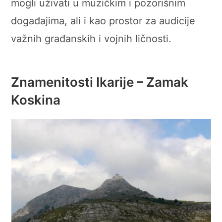
mogli uživati u muzičkim i pozorišnim
događajima, ali i kao prostor za audicije
važnih građanskih i vojnih ličnosti.
Znamenitosti Ikarije – Zamak
Koskina