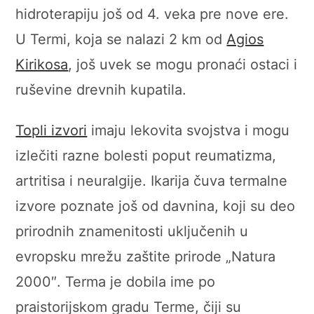
hidroterapiju još od 4. veka pre nove ere.
U Termi, koja se nalazi 2 km od
Agios
Kirikosa
, još uvek se mogu pronaći ostaci i
ruševine drevnih kupatila.
Topli izvori
imaju lekovita svojstva i mogu
izlečiti razne bolesti poput reumatizma,
artritisa i neuralgije. Ikarija čuva termalne
izvore poznate još od davnina, koji su deo
prirodnih znamenitosti uključenih u
evropsku mrežu zaštite prirode „Natura
2000″. Terma je dobila ime po
praistorijskom gradu Terme, čiji su