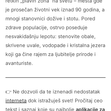
retkih „plavih zona“ na svetu – mesta gde
je prosečan životni vek iznad 90 godina, a
mnogi stanovnici dožive i stotu. Pored
zdrave populacije, ostrvo poseduje
nesvakidašnju lepotu: stenovite obale,
skrivene uvale, vodopade i kristalna jezera
koji ga čine rajem za ljubitelje prirode i
avanturiste.
👉 Ne dozvoli da te iznenadi nedostatak
interneta
dok istražuješ svet! Pročitaj ceo
tekst i saznaj koje su najbolje
aplikacije za