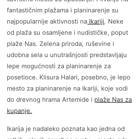
fantastičnim plažama i planinarenje su
najpopularnije aktivnosti na
Ikariji
. Neke
od plaža su osamljene i nudističke, poput
plaže Nas. Zelena priroda, ruševine i
udobna sela u unutrašnjosti predstavljaju
lepe mogućnosti za planinarenje za
posetioce. Klisura Halari, posebno, je lepo
mesto za planinarenje na Ikariji, koje vodi
do drevnog hrama Artemide i
plaže Nas za
kupanje.
Ikarija je nadaleko poznata kao jedna od