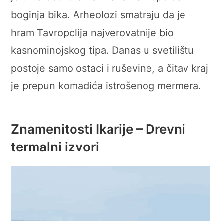
boginja bika. Arheolozi smatraju da je
hram Tavropolija najverovatnije bio
kasnominojskog tipa. Danas u svetilištu
postoje samo ostaci i ruševine, a čitav kraj
je prepun komadića istrošenog mermera.
Znamenitosti Ikarije – Drevni
termalni izvori