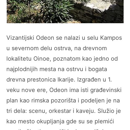
Vizantijski Odeon se nalazi u selu Kampos
u severnom delu ostrva, na drevnom
lokalitetu Oinoe, poznatom kao jedno od
najplodnijih mesta na ostrvu i bogata
drevna prestonica Ikarije. Izgrađen u 1.
veku nove ere, Odeon ima isti građevinski
plan kao rimska pozorišta i podeljen je na
tri dela: scenu, orkestar i kaveju. Služio je
kao mesto okupljanja gde su se plemići