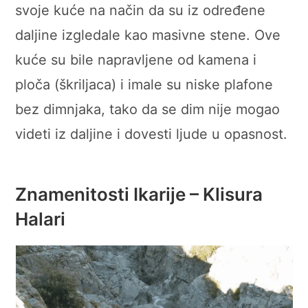
svoje kuće na način da su iz određene
daljine izgledale kao masivne stene. Ove
kuće su bile napravljene od kamena i
ploča (škriljaca) i imale su niske plafone
bez dimnjaka, tako da se dim nije mogao
videti iz daljine i dovesti ljude u opasnost.
Znamenitosti Ikarije – Klisura
Halari