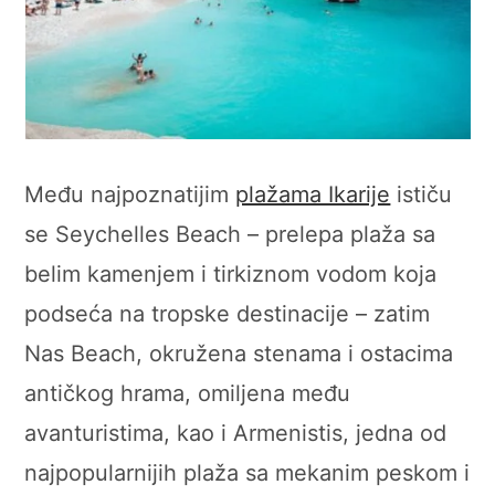
Među najpoznatijim
plažama Ikarije
ističu
se Seychelles Beach – prelepa plaža sa
belim kamenjem i tirkiznom vodom koja
podseća na tropske destinacije – zatim
Nas Beach, okružena stenama i ostacima
antičkog hrama, omiljena među
avanturistima, kao i Armenistis, jedna od
najpopularnijih plaža sa mekanim peskom i