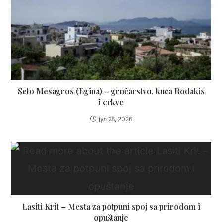
Selo Mesagros (Egina) – grnčarstvo, kuća Rodakis
i crkve
јул 28, 2026
Lasiti Krit – Mesta za potpuni spoj sa prirodom i
opuštanje