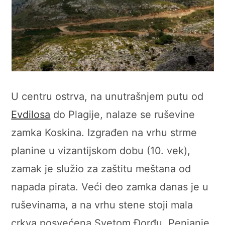
U centru ostrva, na unutrašnjem putu od
Evdilosa
do Plagije, nalaze se ruševine
zamka Koskina. Izgrađen na vrhu strme
planine u vizantijskom dobu (10. vek),
zamak je služio za zaštitu meštana od
napada pirata. Veći deo zamka danas je u
ruševinama, a na vrhu stene stoji mala
crkva posvećena Svetom Đorđu. Penjanje