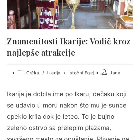
Znamenitosti Ikarije: Vodič kroz
najlepše atrakcije
Post
Post
Grčka
/
Ikarija
/
Istočni Egej
Jana
category:
author:
Ikarija je dobila ime po Ikaru, dečaku koji
se udavio u moru nakon što mu je sunce
opeklo krila dok je leteo. To je bujno
zeleno ostrvo sa prelepim plažama,
savršeno mesto za opuštanje. Plivanje na