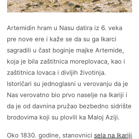
Artemidin hram u Nasu datira iz 6. veka
pre nove ere i kaže se da su ga Ikarci
sagradili u čast boginje majke Artemide,
koja je bila zaštitnica moreplovaca, kao i
zaštitnica lovaca i divljih životinja.
Istoričari su jednoglasni u verovanju da je
Nas verovatno bio prvo naselje na Ikariji i
da je od davnina pružao bezbedno sidrište
brodovima koji su plovili ka Maloj Aziji.
Oko 1830. godine, stanovnici
sela na Ikariji