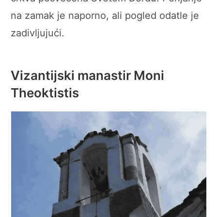
na zamak je naporno, ali pogled odatle je
zadivljujući.
Vizantijski manastir Moni
Theoktistis