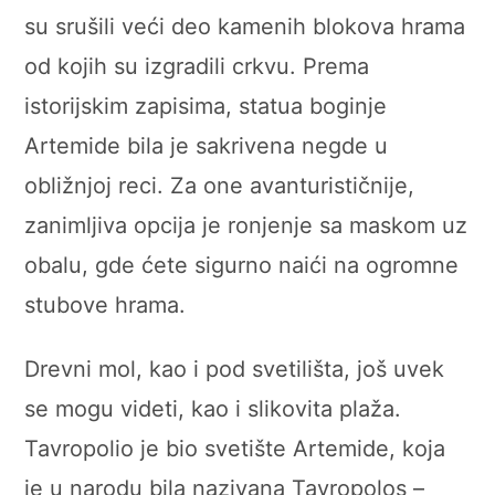
su srušili veći deo kamenih blokova hrama
od kojih su izgradili crkvu. Prema
istorijskim zapisima, statua boginje
Artemide bila je sakrivena negde u
obližnjoj reci. Za one avanturističnije,
zanimljiva opcija je ronjenje sa maskom uz
obalu, gde ćete sigurno naići na ogromne
stubove hrama.
Drevni mol, kao i pod svetilišta, još uvek
se mogu videti, kao i slikovita plaža.
Tavropolio je bio svetište Artemide, koja
je u narodu bila nazivana Tavropolos –