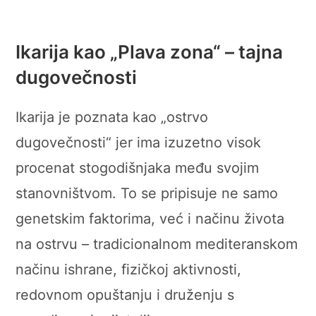
Ikarija kao „Plava zona“ – tajna
dugovečnosti
Ikarija je poznata kao „ostrvo
dugovečnosti“ jer ima izuzetno visok
procenat stogodišnjaka među svojim
stanovništvom. To se pripisuje ne samo
genetskim faktorima, već i načinu života
na ostrvu – tradicionalnom mediteranskom
načinu ishrane, fizičkoj aktivnosti,
redovnom opuštanju i druženju s