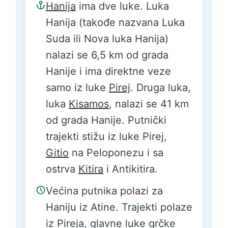
Hanija
ima dve luke. Luka
Hanija (takođe nazvana Luka
Suda ili Nova luka Hanija)
nalazi se 6,5 km od grada
Hanije i ima direktne veze
samo iz luke
Pirej
. Druga luka,
luka
Kisamos
, nalazi se 41 km
od grada Hanije. Putnički
trajekti stižu iz luke Pirej,
Gitio
na Peloponezu i sa
ostrva
Kitira
i Antikitira.
Većina putnika polazi za
Haniju iz Atine. Trajekti polaze
iz Pireja, glavne luke grčke