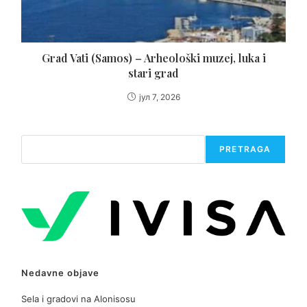
Grad Vati (Samos) – Arheološki muzej, luka i
stari grad
јул 7, 2026
Претрага
PRETRAGA
Nedavne objave
Sela i gradovi na Alonisosu