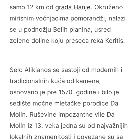
samo 12 km od
grada Hanje
. Okruženo
mirisnim voćnjacima pomorandži, nalazi
se u podnožju Belih planina, usred
zelene doline koju preseca reka Keritis.
Selo Alikianos se sastoji od modernih i
tradicionalnih kuća od kamena,
osnovano je pre 1570. godine i bilo je
sedište moćne mletačke porodice Da
Molin. Ruševine impozantne vile Da
Molin iz 13. veka jedna su od najvažnijih
lokalnih znamenitosti i povezane su sa