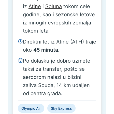
iz
Atine
i
Soluna
tokom cele
godine, kao i sezonske letove
iz mnogih evropskih zemalja
tokom leta.
Direktni let iz Atine (ATH) traje
oko
45 minuta
.
Po dolasku je dobro uzmete
taksi za transfer, pošto se
aerodrom nalazi u blizini
zaliva Souda, 14 km udaljen
od centra grada.
Olympic Air
Sky Express