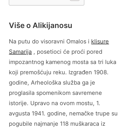
Više o Alikijanosu
Na putu do visoravni Omalos i
klisure
Samarija
, posetioci će proći pored
impozantnog kamenog mosta sa tri luka
koji premošćuju reku. Izgrađen 1908.
godine, Arheološka služba ga je
proglasila spomenikom savremene
istorije. Upravo na ovom mostu, 1.
avgusta 1941. godine, nemačke trupe su
pogubile najmanje 118 muškaraca iz