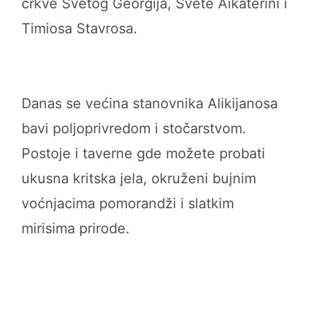
crkve Svetog Georgija, Svete Aikaterini i
Timiosa Stavrosa.
Danas se većina stanovnika Alikijanosa
bavi poljoprivredom i stočarstvom.
Postoje i taverne gde možete probati
ukusna kritska jela, okruženi bujnim
voćnjacima pomorandži i slatkim
mirisima prirode.