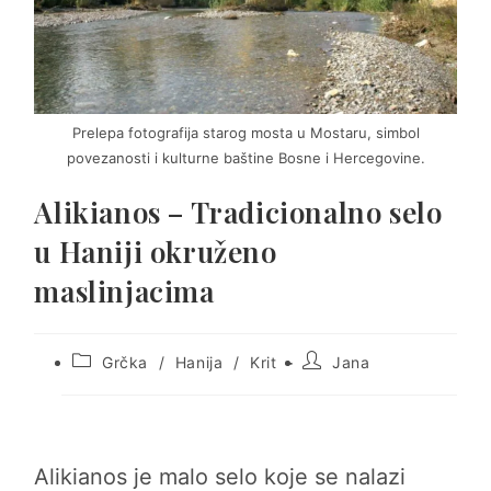
Prelepa fotografija starog mosta u Mostaru, simbol
povezanosti i kulturne baštine Bosne i Hercegovine.
Alikianos – Tradicionalno selo
u Haniji okruženo
maslinjacima
Post
Post
Grčka
/
Hanija
/
Krit
Jana
category:
author:
Alikianos je malo selo koje se nalazi