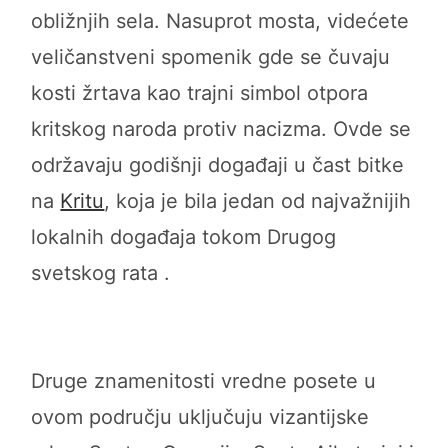
obližnjih sela. Nasuprot mosta, videćete
veličanstveni spomenik gde se čuvaju
kosti žrtava kao trajni simbol otpora
kritskog naroda protiv nacizma. Ovde se
održavaju godišnji događaji u čast bitke
na
Kritu
, koja je bila jedan od najvažnijih
lokalnih događaja tokom Drugog
svetskog rata .
Druge znamenitosti vredne posete u
ovom području uključuju vizantijske