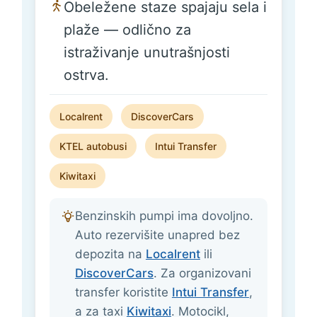
Obeležene staze spajaju sela i
plaže — odlično za
istraživanje unutrašnjosti
ostrva.
Localrent
DiscoverCars
KTEL autobusi
Intui Transfer
Kiwitaxi
Benzinskih pumpi ima dovoljno.
Auto rezervišite unapred bez
depozita na
Localrent
ili
DiscoverCars
. Za organizovani
transfer koristite
Intui Transfer
,
a za taxi
Kiwitaxi
. Motocikl,