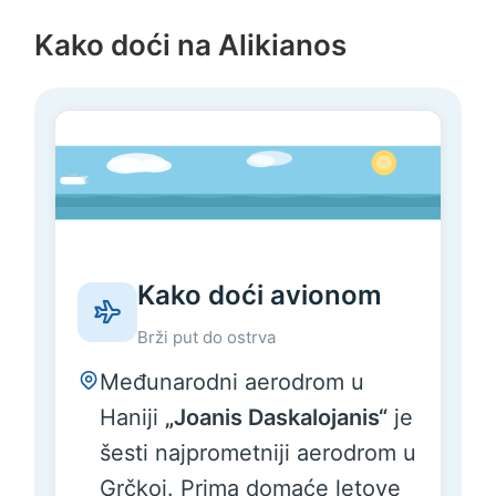
Kako doći na Alikianos
Kako doći avionom
Brži put do ostrva
Međunarodni aerodrom u
Haniji
„Joanis Daskalojanis“
je
šesti najprometniji aerodrom u
Grčkoj. Prima domaće letove