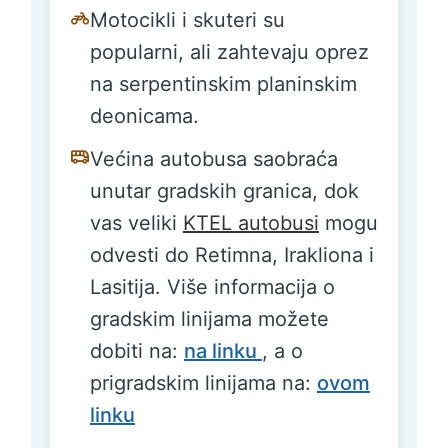
Motocikli i skuteri su
popularni, ali zahtevaju oprez
na serpentinskim planinskim
deonicama.
Većina autobusa saobraća
unutar gradskih granica, dok
vas veliki
KTEL autobusi
mogu
odvesti do Retimna, Irakliona i
Lasitija. Više informacija o
gradskim linijama možete
dobiti na:
na linku
, a o
prigradskim linijama na:
ovom
linku