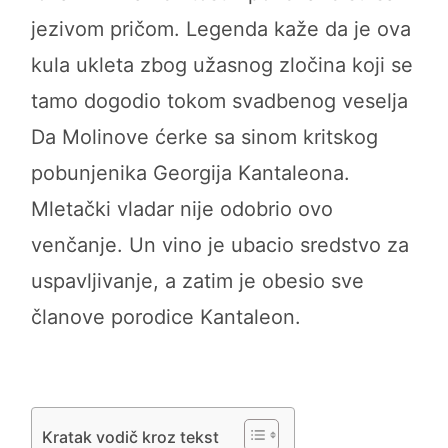
jezivom pričom. Legenda kaže da je ova
kula ukleta zbog užasnog zločina koji se
tamo dogodio tokom svadbenog veselja
Da Molinove ćerke sa sinom kritskog
pobunjenika Georgija Kantaleona.
Mletački vladar nije odobrio ovo
venčanje. Un vino je ubacio sredstvo za
uspavljivanje, a zatim je obesio sve
članove porodice Kantaleon.
Kratak vodič kroz tekst