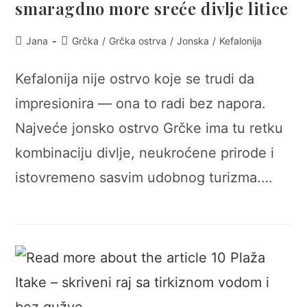
smaragdno more sreće divlje litice
Post
Post
Jana
Grčka
/
Grčka ostrva
/
Jonska
/
Kefalonija
author:
category:
Kefalonija nije ostrvo koje se trudi da
impresionira — ona to radi bez napora.
Najveće jonsko ostrvo Grčke ima tu retku
kombinaciju divlje, neukroćene prirode i
istovremeno sasvim udobnog turizma.…