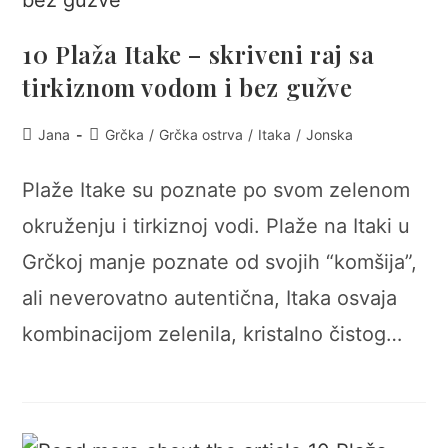
10 Plaža Itake – skriveni raj sa
tirkiznom vodom i bez gužve
Post
Post
Jana
Grčka
/
Grčka ostrva
/
Itaka
/
Jonska
author:
category:
Plaže Itake su poznate po svom zelenom
okruženju i tirkiznoj vodi. Plaže na Itaki u
Grčkoj manje poznate od svojih “komšija”,
ali neverovatno autentična, Itaka osvaja
kombinacijom zelenila, kristalno čistog…