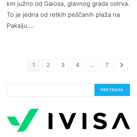
km južno od Gaiosa, glavnog grada ostrva.
To je jedna od retkih peščanih plaža na
Paksiju,…
1
2
3
4
…
7
Go to t
Претрага
PRETRAGA