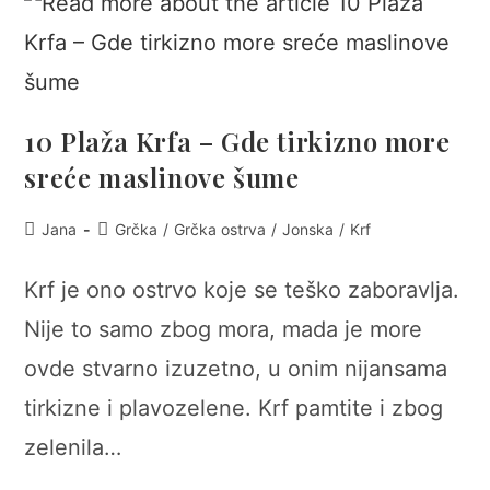
10 Plaža Krfa – Gde tirkizno more
sreće maslinove šume
Post
Post
Jana
Grčka
/
Grčka ostrva
/
Jonska
/
Krf
author:
category:
Krf je ono ostrvo koje se teško zaboravlja.
Nije to samo zbog mora, mada je more
ovde stvarno izuzetno, u onim nijansama
tirkizne i plavozelene. Krf pamtite i zbog
zelenila…