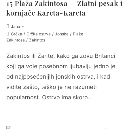
15 Plaža Zakintosa — Zlatni pesak i
kornjače Kareta-Kareta
Post
Jana
author:
Post
Grčka
/
Grčka ostrva
/
Jonska
/
Plaže
category:
Zakintosa
/
Zakintos
Zakintos ili Zante, kako ga zovu Britanci
koji ga vole posebnom ljubavlju jedno je
od najposećenijih jonskih ostrva, i kad
vidite zašto, teško je ne razumeti
popularnost. Ostrvo ima skoro…