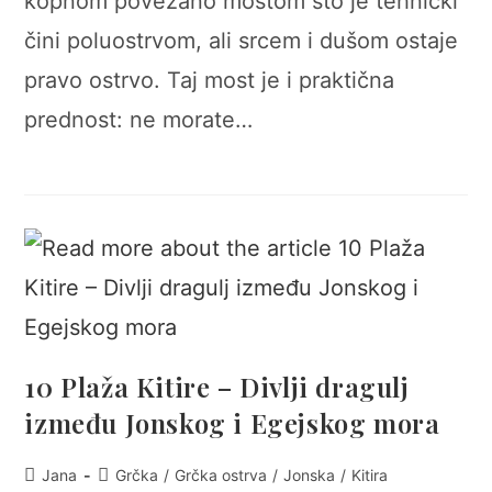
kopnom povezano mostom što je tehnički
čini poluostrvom, ali srcem i dušom ostaje
pravo ostrvo. Taj most je i praktična
prednost: ne morate…
10 Plaža Kitire – Divlji dragulj
između Jonskog i Egejskog mora
Post
Post
Jana
Grčka
/
Grčka ostrva
/
Jonska
/
Kitira