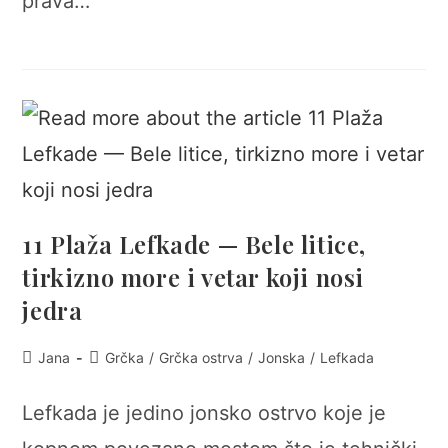
prava…
11 Plaža Lefkade — Bele litice,
tirkizno more i vetar koji nosi
jedra
Post
Post
Jana
Grčka
/
Grčka ostrva
/
Jonska
/
Lefkada
author:
category:
Lefkada je jedino jonsko ostrvo koje je