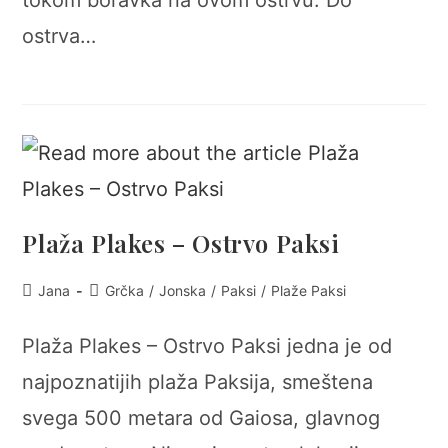
tokom boravka na ovom ostrvu. Do
ostrva…
Plaža Plakes – Ostrvo Paksi
Post
Post
Jana
Grčka
/
Jonska
/
Paksi
/
Plaže Paksi
author:
category:
Plaža Plakes – Ostrvo Paksi jedna je od
najpoznatijih plaža Paksija, smeštena
svega 500 metara od Gaiosa, glavnog