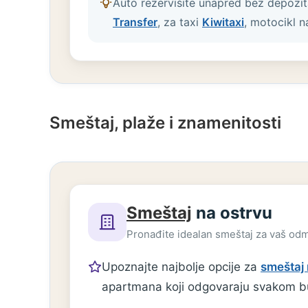
Auto rezervišite unapred bez depozi
Transfer
, za taxi
Kiwitaxi
, motocikl 
Smeštaj, plaže i znamenitosti
Smeštaj
na ostrvu
Pronađite idealan smeštaj za vaš od
Upoznajte najbolje opcije za
smeštaj 
apartmana koji odgovaraju svakom b