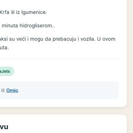
rfa ili iz Igumenice.
 minuta hidrogliserom..
Paksi su veći i mogu da prebacuju i vozila. U ovom
uta.
aJets
ili
Omio
.
rvu