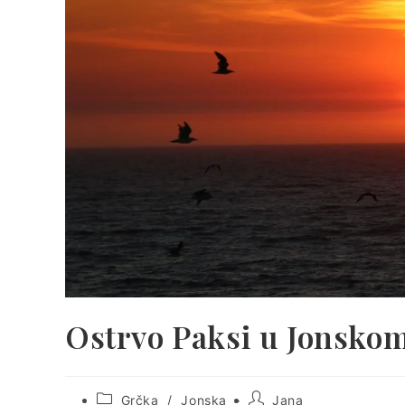
Ostrvo Paksi u Jonsko
Post
Post
Grčka
/
Jonska
Jana