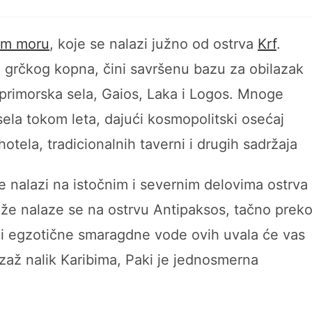
om moru
, koje se nalazi južno od ostrva
Krf
.
ma grčkog kopna, čini savršenu bazu za obilazak
 primorska sela, Gaios, Laka i Logos. Mnoge
sela tokom leta, dajući kosmopolitski osećaj
tela, tradicionalnih taverni i drugih sadržaja
se nalazi na istočnim i severnim delovima ostrva 
aže nalaze se na ostrvu Antipaksos, tačno prek
a i egzotične smaragdne vode ovih uvala će vas
jzaž nalik Karibima, Paki je jednosmerna