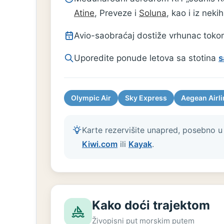
Atine
, Preveze i
Soluna
, kao i iz neki
Avio-saobraćaj dostiže vrhunac tokom
Uporedite ponude letova sa stotina
s
Olympic Air
Sky Express
Aegean Airl
Karte rezervišite unapred, posebno u
Kiwi.com
ili
Kayak
.
Kako doći trajektom
Živopisni put morskim putem