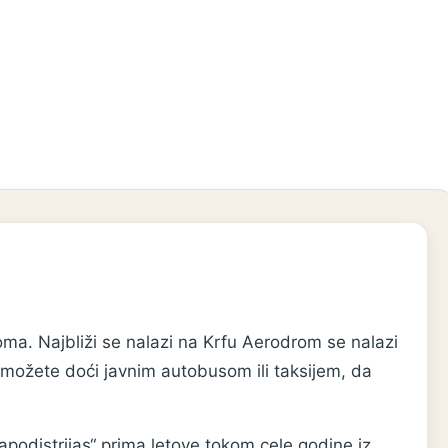
a. Najbliži se nalazi na Krfu Aerodrom se nalazi
možete doći javnim autobusom ili taksijem, da
odistrijas“ prima letove tokom cele godine iz