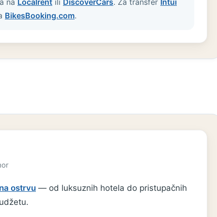
ta na
Localrent
ili
DiscoverCars
. Za transfer
Intui
na
BikesBooking.com
.
mor
na ostrvu
— od luksuznih hotela do pristupačnih
udžetu.