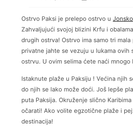
category:
author:
Ostrvo Paksi je prelepo ostrvo u
Jonsk
Zahvaljujući svojoj blizini Krfu i obala
drugih ostrva! Ostrvo ima samo tri mala
privatne jahte se vezuju u lukama ovih 
ostrvu. U ovim selima ćete naći mnogo ho
Istaknute plaže u Paksiju ! Većina njih 
do njih se lako može doći. Još lepše pl
puta Paksija. Okruženje slično Karibim
očarati! Ako volite egzotične plaže i pe
destinacija!