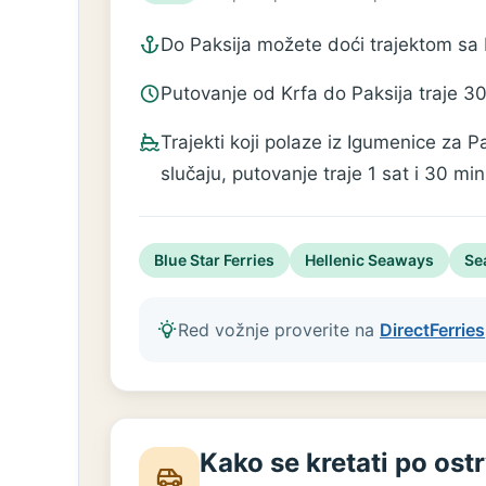
Do Paksija možete doći trajektom sa K
Putovanje od Krfa do Paksija traje 30
Trajekti koji polaze iz Igumenice za 
slučaju, putovanje traje 1 sat i 30 min
Blue Star Ferries
Hellenic Seaways
Se
Red vožnje proverite na
DirectFerries
Kako se kretati po ost