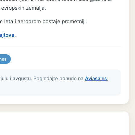
h evropskih zemalja.
 leta i aerodrom postaje prometniji.
ajtova
.
ines
 julu i avgustu. Pogledajte ponude na
Aviasales
,