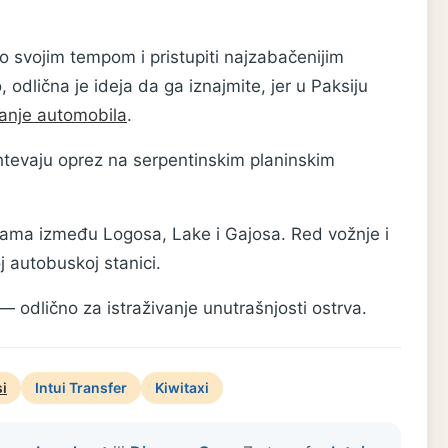
o svojim tempom i pristupiti najzabačenijim
odlična je ideja da ga iznajmite, jer u Paksiju
vanje automobila
.
zahtevaju oprez na serpentinskim planinskim
ijama između Logosa, Lake i Gajosa. Red vožnje i
j autobuskoj stanici.
— odlično za istraživanje unutrašnjosti ostrva.
i
Intui Transfer
Kiwitaxi