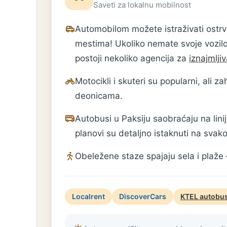
Saveti za lokalnu mobilnost
Automobilom možete istraživati ostrv
mestima! Ukoliko nemate svoje vozilo, 
postoji nekoliko agencija za
iznajmlji
Motocikli i skuteri su popularni, ali 
deonicama.
Autobusi u Paksiju saobraćaju na lin
planovi su detaljno istaknuti na svako
Obeležene staze spajaju sela i plaže 
Localrent
DiscoverCars
KTEL autobus