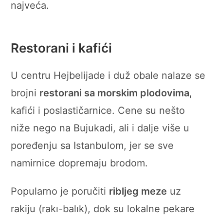
najveća.
Restorani i kafići
U centru Hejbelijade i duž obale nalaze se
brojni
restorani sa morskim plodovima
,
kafići i poslastičarnice. Cene su nešto
niže nego na Bujukadi, ali i dalje više u
poređenju sa Istanbulom, jer se sve
namirnice dopremaju brodom.
Popularno je poručiti
ribljeg meze
uz
rakiju (rakı-balık), dok su lokalne pekare