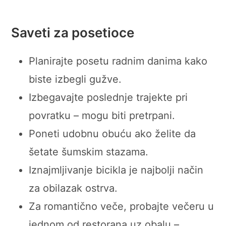
Saveti za posetioce
Planirajte posetu radnim danima kako
biste izbegli gužve.
Izbegavajte poslednje trajekte pri
povratku – mogu biti pretrpani.
Poneti udobnu obuću ako želite da
šetate šumskim stazama.
Iznajmljivanje bicikla je najbolji način
za obilazak ostrva.
Za romantično veče, probajte večeru u
jednom od restorana uz obalu –