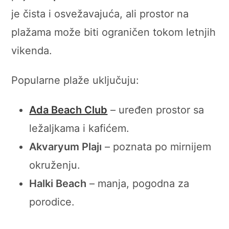
je čista i osvežavajuća, ali prostor na
plažama može biti ograničen tokom letnjih
vikenda.
Popularne plaže uključuju:
Ada Beach Club
– uređen prostor sa
ležaljkama i kafićem.
Akvaryum Plajı
– poznata po mirnijem
okruženju.
Halki Beach
– manja, pogodna za
porodice.