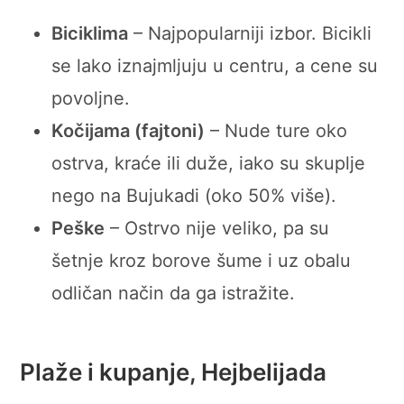
Biciklima
– Najpopularniji izbor. Bicikli
se lako iznajmljuju u centru, a cene su
povoljne.
Kočijama (fajtoni)
– Nude ture oko
ostrva, kraće ili duže, iako su skuplje
nego na Bujukadi (oko 50% više).
Peške
– Ostrvo nije veliko, pa su
šetnje kroz borove šume i uz obalu
odličan način da ga istražite.
Plaže i kupanje, Hejbelijada