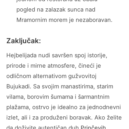
pogled na zalazak sunca nad
Mramornim morem je nezaboravan.
Zaključak:
Hejbelijada nudi savršen spoj istorije,
prirode i mirne atmosfere, čineći je
odličnom alternativom gužvovitoj
Bujukadi. Sa svojim manastirima, starim
vilama, borovim šumama i šarmantnim
plažama, ostrvo je idealno za jednodnevni
izlet, ali i za produženi boravak. Ako želite
da doživite autentičan duh
Prinčevih