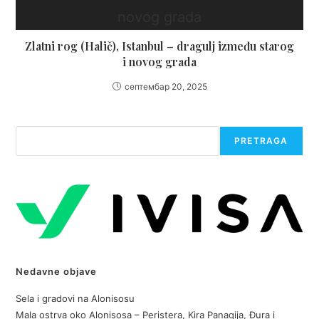
Zlatni rog (Halič), Istanbul – dragulj između starog
i novog grada
септембар 20, 2025
Претрага
PRETRAGA
Nedavne objave
Sela i gradovi na Alonisosu
Mala ostrva oko Alonisosa – Peristera, Kira Panagija, Đura i