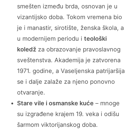
smešten između brda, osnovan je u
vizantijsko doba. Tokom vremena bio
je i manastir, sirotište, ženska škola, a
u modernijem periodu i
teološki
koledž
za obrazovanje pravoslavnog
sveštenstva. Akademija je zatvorena
1971. godine, a Vaseljenska patrijaršija
se i dalje zalaže za njeno ponovno
otvaranje.
Stare vile i osmanske kuće
– mnoge
su izgrađene krajem 19. veka i odišu
šarmom viktorijanskog doba.