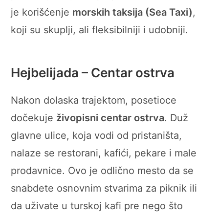
je korišćenje
morskih taksija (Sea Taxi)
,
koji su skuplji, ali fleksibilniji i udobniji.
Hejbelijada – Centar ostrva
Nakon dolaska trajektom, posetioce
dočekuje
živopisni centar ostrva
. Duž
glavne ulice, koja vodi od pristaništa,
nalaze se restorani, kafići, pekare i male
prodavnice. Ovo je odlično mesto da se
snabdete osnovnim stvarima za piknik ili
da uživate u turskoj kafi pre nego što