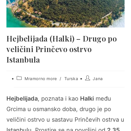
Hejbelijada (Halki) – Drugo po
veličini Prinčevo ostrvo
Istanbula
Post
Post
Mramorno more
/
Turska
Jana
category:
author:
Hejbelijada
, poznata i kao
Halki
među
Grcima u osmansko doba, drugo je po
veličini ostrvo u sastavu Prinčevih ostrva u
Istanbulu
. Prostire se na površini od
2,35