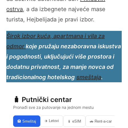
ostrva
, a da izbegnete najveće mase
turista, Hejbelijada je pravi izbor.
Širok izbor kuća,
apartmana i vila
za
odmor
koje pružaju nezaboravna iskustva
i pogodnosti, uključujući više prostora i
dodatnu privatnost, za manje novca od
tradicionalnog hotelskog
smeštaja
.