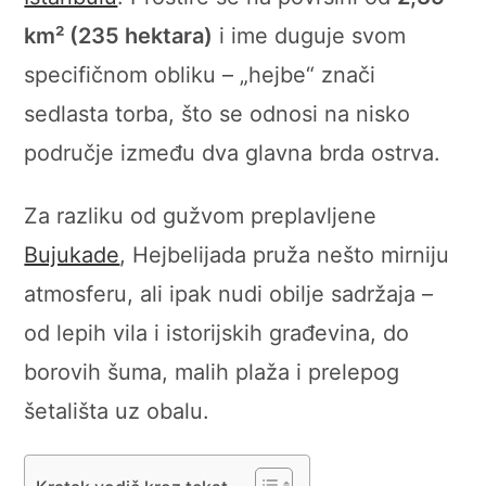
km² (235 hektara)
i ime duguje svom
specifičnom obliku – „hejbe“ znači
sedlasta torba, što se odnosi na nisko
područje između dva glavna brda ostrva.
Za razliku od gužvom preplavljene
Bujukade
, Hejbelijada pruža nešto mirniju
atmosferu, ali ipak nudi obilje sadržaja –
od lepih vila i istorijskih građevina, do
borovih šuma, malih plaža i prelepog
šetališta uz obalu.