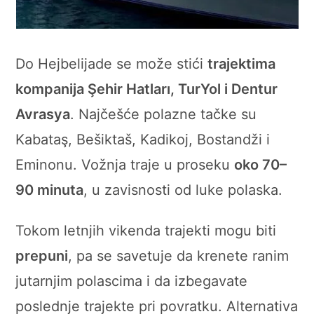
Do Hejbelijade se može stići
trajektima
kompanija Şehir Hatları, TurYol i Dentur
Avrasya
. Najčešće polazne tačke su
Kabataş, Bešiktaš, Kadikoj, Bostandži i
Eminonu. Vožnja traje u proseku
oko 70–
90 minuta
, u zavisnosti od luke polaska.
Tokom letnjih vikenda trajekti mogu biti
prepuni
, pa se savetuje da krenete ranim
jutarnjim polascima i da izbegavate
poslednje trajekte pri povratku. Alternativa