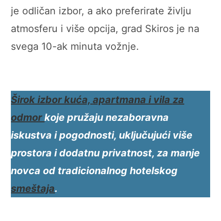
je odličan izbor, a ako preferirate življu
atmosferu i više opcija, grad Skiros je na
svega 10-ak minuta vožnje.
Širok izbor kuća,
apartmana i vila
za
odmor
koje pružaju nezaboravna
iskustva i pogodnosti, uključujući više
prostora i dodatnu privatnost, za manje
novca od tradicionalnog hotelskog
smeštaja
.