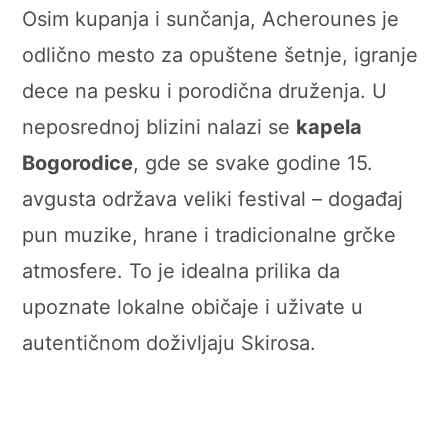
Osim kupanja i sunčanja, Acherounes je
odlično mesto za opuštene šetnje, igranje
dece na pesku i porodična druženja. U
neposrednoj blizini nalazi se
kapela
Bogorodice
, gde se svake godine 15.
avgusta održava veliki festival – događaj
pun muzike, hrane i tradicionalne grčke
atmosfere. To je idealna prilika da
upoznate lokalne običaje i uživate u
autentičnom doživljaju Skirosa.