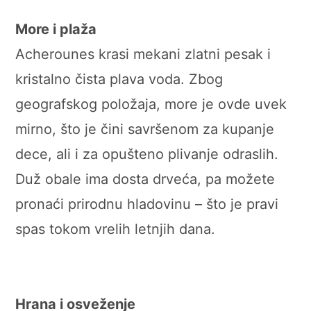
More i plaža
Acherounes krasi mekani zlatni pesak i
kristalno čista plava voda. Zbog
geografskog položaja, more je ovde uvek
mirno, što je čini savršenom za kupanje
dece, ali i za opušteno plivanje odraslih.
Duž obale ima dosta drveća, pa možete
pronaći prirodnu hladovinu – što je pravi
spas tokom vrelih letnjih dana.
Hrana i osveženje