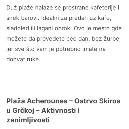
Duž plaže nalaze se prostrane kafeterije i
snek barovi. Idealni za predah uz kafu,
sladoled ili lagani obrok. Ovo je mesto gde
možete da provedete ceo dan, bez žurbe,
jer sve što vam je potrebno imate na
dohvat ruke.
Plaža Acherounes – Ostrvo Skiros
u Grčkoj –
Aktivnosti i
zanimljivosti