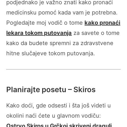
podjednako je važno znati kako pronaći
medicinsku pomoć kada vam je potrebna.
Pogledajte moj vodič o tome
kako pronaći
lekara tokom putovanja
za savete o tome
kako da budete spremni za zdravstvene
hitne slučajeve tokom putovanja.
Planirajte posetu – Skiros
Kako doći, gde odsesti i šta još videti u
okolini naći ćete u glavnom vodiču:
Ostrvo Skiros u Grčkoj skriveni dragulj