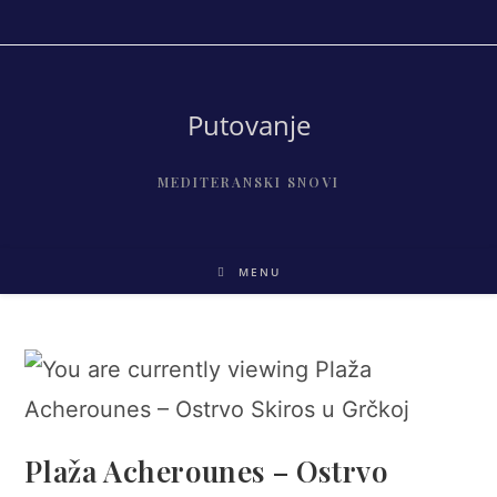
Skip
to
content
Putovanje
MEDITERANSKI SNOVI
MENU
Plaža Acherounes – Ostrvo