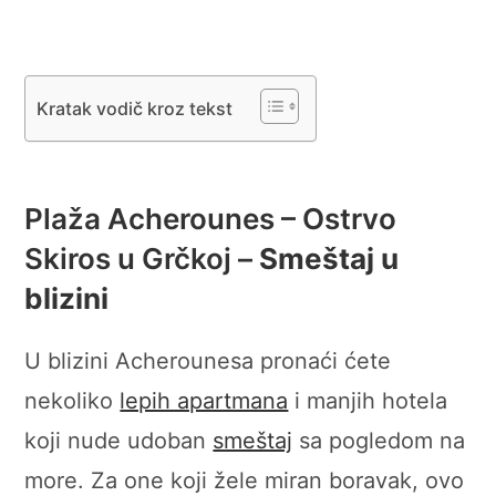
Kratak vodič kroz tekst
Plaža Acherounes – Ostrvo
Skiros u Grčkoj –
Smeštaj u
blizini
U blizini Acherounesa pronaći ćete
nekoliko
lepih apartmana
i manjih hotela
koji nude udoban
smeštaj
sa pogledom na
more. Za one koji žele miran boravak, ovo