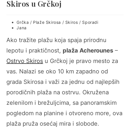
Skiros u Grčkoj
Post
Grčka
/
Plaže Skirosa
/
Skiros
/
Sporadi
category:
Post
Jana
author:
Ako tražite plažu koja spaja prirodnu
lepotu i praktičnost,
plaža Acherounes
–
Ostrvo Skiros
u Grčkoj je pravo mesto za
vas. Nalazi se oko 10 km zapadno od
grada Skirosa i važi za jednu od najlepših
porodičnih plaža na ostrvu. Okružena
zelenilom i brežuljcima, sa panoramskim
pogledom na planine i otvoreno more, ova
plaža pruža osećaj mira i slobode.