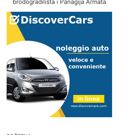
brodogradilišta i Panagija Armata