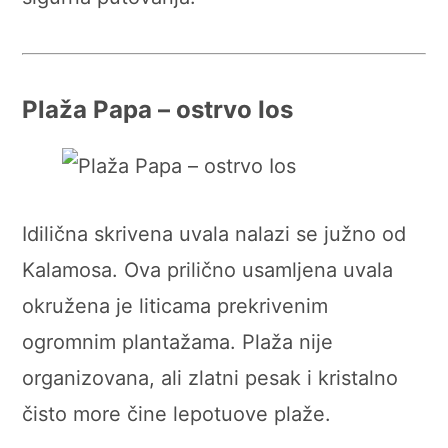
Plaža Papa – ostrvo Ios
Idilična skrivena uvala nalazi se južno od
Kalamosa. Ova prilično usamljena uvala
okružena je liticama prekrivenim
ogromnim plantažama. Plaža nije
organizovana, ali zlatni pesak i kristalno
čisto more čine lepotuove plaže.