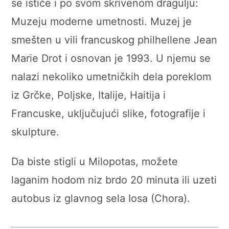
se ističe i po svom skrivenom dragulju:
Muzeju moderne umetnosti. Muzej je
smešten u vili francuskog philhellene Jean
Marie Drot i osnovan je 1993. U njemu se
nalazi nekoliko umetničkih dela poreklom
iz Grčke, Poljske, Italije, Haitija i
Francuske, uključujući slike, fotografije i
skulpture.
Da biste stigli u Milopotas, možete
laganim hodom niz brdo 20 minuta ili uzeti
autobus iz glavnog sela Iosa (Chora).