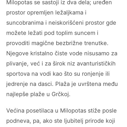
Milopotas se sastoji iz dva dela; uređen
prostor opremljen ležaljkama i
suncobranima i neiskorišćeni prostor gde
možete ležati pod toplim suncem i
provoditi magične bezbrižne trenutke.
Njegove kristalno čiste vode nisusamo za
plivanje, već i za širok niz avanturističkih
sportova na vodi kao što su ronjenje ili
jedrenje na dasci. Plaža je uvrštena među
najlepše plaže u Grčkoj.
Većina posetilaca u Milopotas stiže posle
podneva, pa, ako ste ljubitelj prirode koji