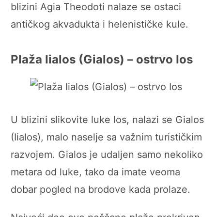
blizini Agia Theodoti nalaze se ostaci
antičkog akvadukta i helenističke kule.
Plaža Iialos (Gialos) – ostrvo Ios
U blizini slikovite luke Ios, nalazi se Gialos
(Iialos), malo naselje sa važnim turističkim
razvojem. Gialos je udaljen samo nekoliko
metara od luke, tako da imate veoma
dobar pogled na brodove kada prolaze.