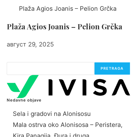
Plaža Agios Joanis – Pelion Grčka
август 29, 2025
Претрага
PRETRAGA
Nedavne objave
Sela i gradovi na Alonisosu
Mala ostrva oko Alonisosa – Peristera,
Kira Panagija, Đura i druga