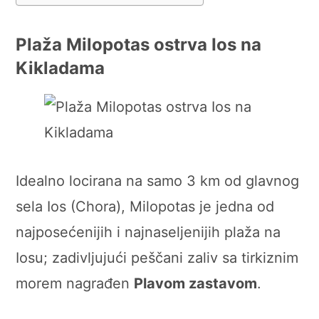
Plaža Milopotas ostrva Ios na
Kikladama
Idealno locirana na samo 3 km od glavnog
sela Ios (Chora), Milopotas je jedna od
najposećenijih i najnaseljenijih plaža na
Iosu; zadivljujući peščani zaliv sa tirkiznim
morem nagrađen
Plavom zastavom
.