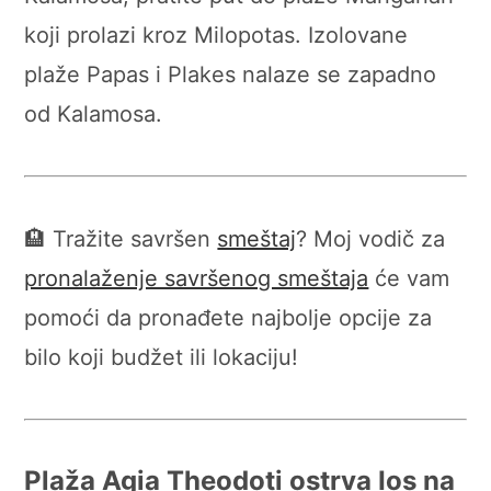
koji prolazi kroz Milopotas. Izolovane
plaže Papas i Plakes nalaze se zapadno
od Kalamosa.
🏨 Tražite savršen
smeštaj
? Moj vodič za
pronalaženje savršenog smeštaja
će vam
pomoći da pronađete najbolje opcije za
bilo koji budžet ili lokaciju!
Plaža Agia Theodoti ostrva Ios na