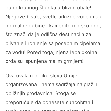
puno krupnog šljunka u blizini obale!
Njegove bistre, svetlo tirkizne vode imaju
normalne dubine i kamenito morsko dno,
što znači da je odlična destinacija za
plivanje i ronjenje sa posebnim cipelama
za vodu! Pored toga, njena lepa okolna
brda su ispunjena malim grmljem!
Ova uvala u obliku slova U nije
organizovana , nema sadržaja na plaži i
obližnjih prodavnica. Stoga se
preporučuje da ponesete suncobran i