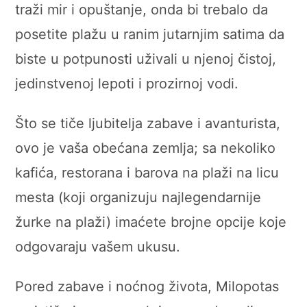
traži mir i opuštanje, onda bi trebalo da
posetite plažu u ranim jutarnjim satima da
biste u potpunosti uživali u njenoj čistoj,
jedinstvenoj lepoti i prozirnoj vodi.
Što se tiče ljubitelja zabave i avanturista,
ovo je vaša obećana zemlja; sa nekoliko
kafića, restorana i barova na plaži na licu
mesta (koji organizuju najlegendarnije
žurke na plaži) imaćete brojne opcije koje
odgovaraju vašem ukusu.
Pored zabave i noćnog života, Milopotas