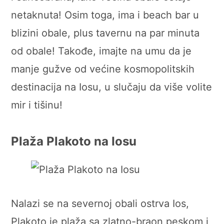
netaknuta! Osim toga, ima i beach bar u
blizini obale, plus tavernu na par minuta
od obale! Takođe, imajte na umu da je
manje gužve od većine kosmopolitskih
destinacija na Iosu, u slučaju da više volite
mir i tišinu!
Plaža Plakoto na Iosu
Nalazi se na severnoj obali ostrva Ios,
Plakoto je plaža sa zlatno-braon peskom i