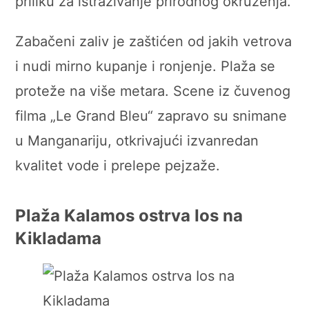
priliku za istraživanje prirodnog okruženja.
Zabačeni zaliv je zaštićen od jakih vetrova
i nudi mirno kupanje i ronjenje. Plaža se
proteže na više metara. Scene iz čuvenog
filma „Le Grand Bleu“ zapravo su snimane
u Manganariju, otkrivajući izvanredan
kvalitet vode i prelepe pejzaže.
Plaža Kalamos ostrva Ios na
Kikladama