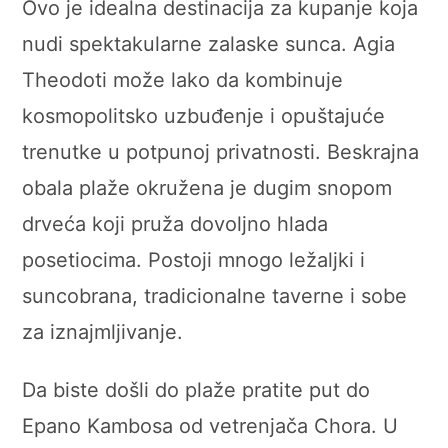
Ovo je idealna destinacija za kupanje koja
nudi spektakularne zalaske sunca. Agia
Theodoti može lako da kombinuje
kosmopolitsko uzbuđenje i opuštajuće
trenutke u potpunoj privatnosti. Beskrajna
obala plaže okružena je dugim snopom
drveća koji pruža dovoljno hlada
posetiocima. Postoji mnogo ležaljki i
suncobrana, tradicionalne taverne i sobe
za iznajmljivanje.
Da biste došli do plaže pratite put do
Epano Kambosa od vetrenjača Chora. U