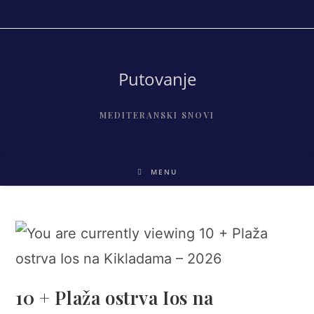
Skip
to
content
Putovanje
MEDITERANSKI SNOVI
MENU
10 + Plaža ostrva Ios na