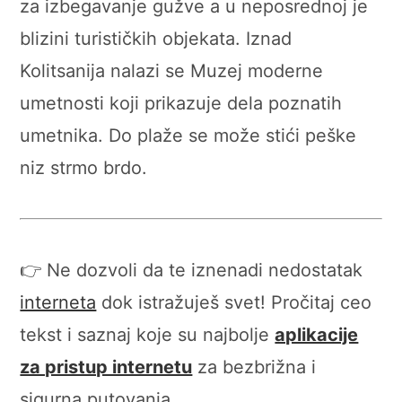
za izbegavanje gužve a u neposrednoj je
blizini turističkih objekata. Iznad
Kolitsanija nalazi se Muzej moderne
umetnosti koji prikazuje dela poznatih
umetnika. Do plaže se može stići peške
niz strmo brdo.
👉 Ne dozvoli da te iznenadi nedostatak
interneta
dok istražuješ svet! Pročitaj ceo
tekst i saznaj koje su najbolje
aplikacije
za pristup internetu
za bezbrižna i
sigurna putovanja.