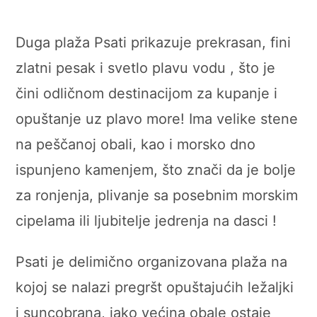
Duga plaža Psati prikazuje prekrasan, fini
zlatni pesak i svetlo plavu vodu , što je
čini odličnom destinacijom za kupanje i
opuštanje uz plavo more! Ima velike stene
na peščanoj obali, kao i morsko dno
ispunjeno kamenjem, što znači da je bolje
za ronjenja, plivanje sa posebnim morskim
cipelama ili ljubitelje jedrenja na dasci !
Psati je delimično organizovana plaža na
kojoj se nalazi pregršt opuštajućih ležaljki
i suncobrana, iako većina obale ostaje