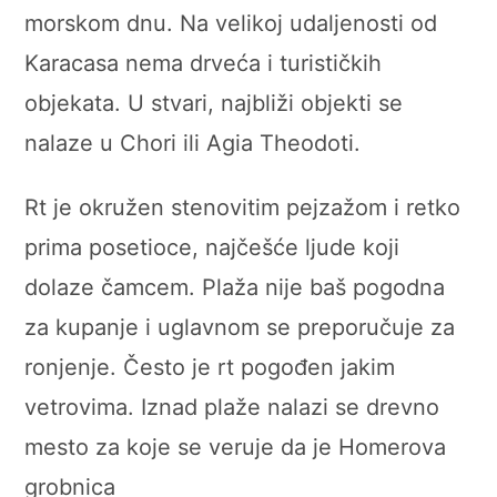
morskom dnu. Na velikoj udaljenosti od
Karacasa nema drveća i turističkih
objekata. U stvari, najbliži objekti se
nalaze u Chori ili Agia Theodoti.
Rt je okružen stenovitim pejzažom i retko
prima posetioce, najčešće ljude koji
dolaze čamcem. Plaža nije baš pogodna
za kupanje i uglavnom se preporučuje za
ronjenje. Često je rt pogođen jakim
vetrovima. Iznad plaže nalazi se drevno
mesto za koje se veruje da je Homerova
grobnica