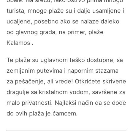
obale. Na sreću, iako ostrvo prima mnogo
turista, mnoge plaže su i dalje usamljene i
udaljene, posebno ako se nalaze daleko
od glavnog grada, na primer, plaže
Kalamos .
Te plaže su uglavnom teško dostupne, sa
zemljanim putevima i napornim stazama
za pešačenje, ali vrede! Otkrićete skrivene
dragulje sa kristalnom vodom, savršene za
malo privatnosti. Najlakši način da se dođe
do ovih plaža je čamcem.