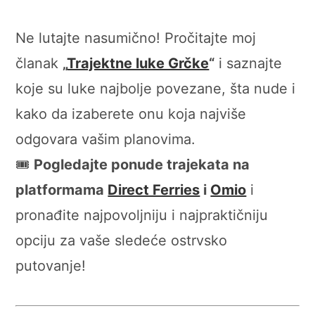
Ne lutajte nasumično! Pročitajte moj
članak
„
Trajektne luke Grčke
“
i saznajte
koje su luke najbolje povezane, šta nude i
kako da izaberete onu koja najviše
odgovara vašim planovima.
🎟️
Pogledajte ponude trajekata na
platformama
Direct Ferries
i
Omio
i
pronađite najpovoljniju i najpraktičniju
opciju za vaše sledeće ostrvsko
putovanje!