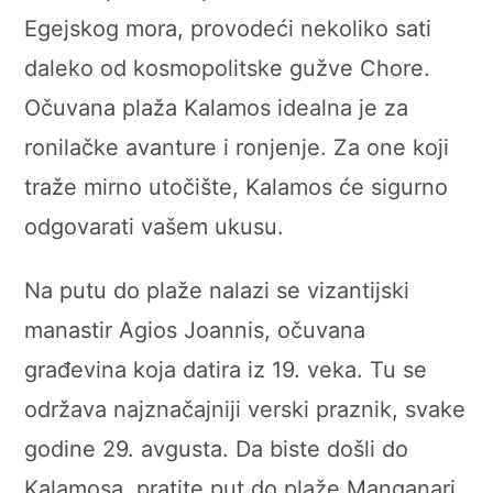
Egejskog mora, provodeći nekoliko sati
daleko od kosmopolitske gužve Chore.
Očuvana plaža Kalamos idealna je za
ronilačke avanture i ronjenje. Za one koji
traže mirno utočište, Kalamos će sigurno
odgovarati vašem ukusu.
Na putu do plaže nalazi se vizantijski
manastir Agios Joannis, očuvana
građevina koja datira iz 19. veka. Tu se
održava najznačajniji verski praznik, svake
godine 29. avgusta. Da biste došli do
Kalamosa, pratite put do plaže Manganari