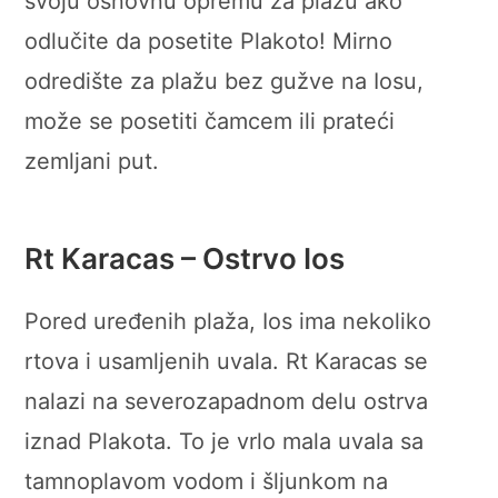
svoju osnovnu opremu za plažu ako
odlučite da posetite Plakoto! Mirno
odredište za plažu bez gužve na Iosu,
može se posetiti čamcem ili prateći
zemljani put.
Rt Karacas – Ostrvo Ios
Pored uređenih plaža, Ios ima nekoliko
rtova i usamljenih uvala. Rt Karacas se
nalazi na severozapadnom delu ostrva
iznad Plakota. To je vrlo mala uvala sa
tamnoplavom vodom i šljunkom na