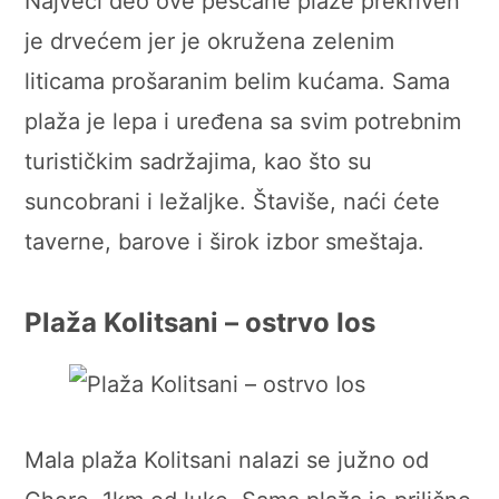
Najveći deo ove peščane plaže prekriven
je drvećem jer je okružena zelenim
liticama prošaranim belim kućama. Sama
plaža je lepa i uređena sa svim potrebnim
turističkim sadržajima, kao što su
suncobrani i ležaljke. Štaviše, naći ćete
taverne, barove i širok izbor smeštaja.
Plaža Kolitsani – ostrvo Ios
Mala plaža Kolitsani nalazi se južno od