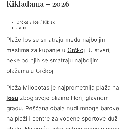
Kikladama – 2026
Post
Grčka
/
Ios
/
Kikladi
category:
Post
Jana
author:
Plaže Ios se smatraju među najboljim
mestima za kupanje u
Grčkoj
. U stvari,
neke od njih se smatraju najboljim
plažama u Grčkoj.
Plaža Milopotas je najprometnija plaža na
Iosu
zbog svoje blizine Hori, glavnom
gradu. Peščana obala nudi mnoge barove
na plaži i centre za vodene sportove duž