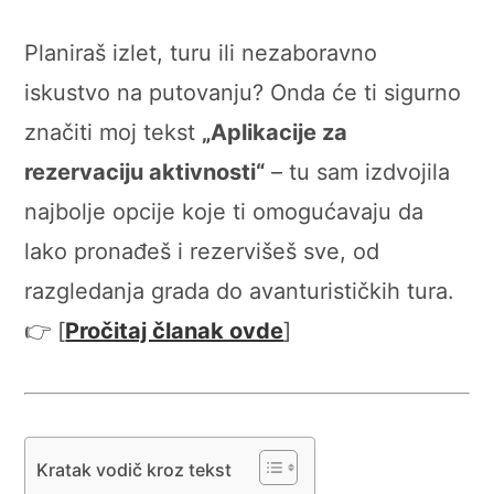
Planiraš izlet, turu ili nezaboravno
iskustvo na putovanju? Onda će ti sigurno
značiti moj tekst
„Aplikacije za
rezervaciju aktivnosti“
– tu sam izdvojila
najbolje opcije koje ti omogućavaju da
lako pronađeš i rezervišeš sve, od
razgledanja grada do avanturističkih tura.
👉 [
Pročitaj članak ovde
]
Kratak vodič kroz tekst