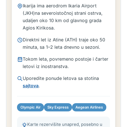
Ikarija ima aerodrom Ikaria Airport
(JKH)na severoistočnoj strani ostrva,
udaljen oko 10 km od glavnog grada
Agios Kirikosa.
Direktni let iz Atine (ATH) traje oko 50
minuta, sa 1–2 leta dnevno u sezoni.
Tokom leta, povremeno postoje i čarter
letovi iz inostranstva.
Uporedite ponude letova sa stotina
sajtova
.
Olympic Air
Sky Express
Aegean Airlines
Karte rezervišite unapred, posebno u