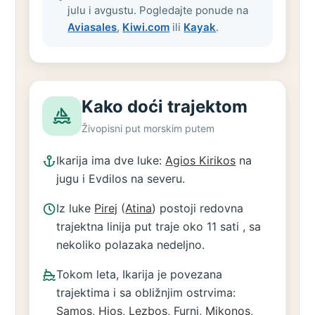
julu i avgustu. Pogledajte ponude na
Aviasales
,
Kiwi.com
ili
Kayak
.
Kako doći trajektom
Živopisni put morskim putem
Ikarija ima dve luke:
Agios Kirikos
na
jugu i Evdilos na severu.
Iz luke
Pirej
(
Atina
) postoji redovna
trajektna linija put traje oko 11 sati , sa
nekoliko polazaka nedeljno.
Tokom leta, Ikarija je povezana
trajektima i sa obližnjim ostrvima:
Samos
,
Hios
,
Lezbos
, Furni,
Mikonos
,