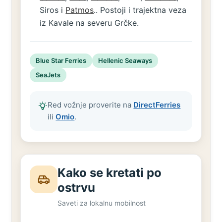
Siros i
Patmos
.. Postoji i trajektna veza
iz Kavale na severu Grčke.
Blue Star Ferries
Hellenic Seaways
SeaJets
Red vožnje proverite na
DirectFerries
ili
Omio
.
Kako se kretati po
ostrvu
Saveti za lokalnu mobilnost