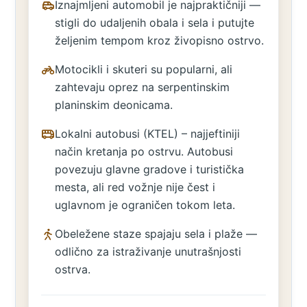
Iznajmljeni automobil je najpraktičniji —
stigli do udaljenih obala i sela i putujte
željenim tempom kroz živopisno ostrvo.
Motocikli i skuteri su popularni, ali
zahtevaju oprez na serpentinskim
planinskim deonicama.
Lokalni autobusi (KTEL) – najjeftiniji
način kretanja po ostrvu. Autobusi
povezuju glavne gradove i turistička
mesta, ali red vožnje nije čest i
uglavnom je ograničen tokom leta.
Obeležene staze spajaju sela i plaže —
odlično za istraživanje unutrašnjosti
ostrva.