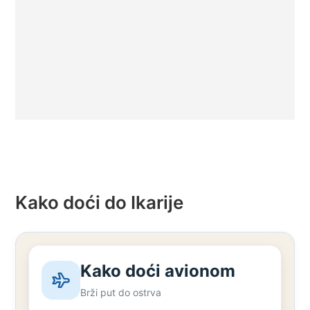
Kako doći do Ikarije
Kako doći avionom
Brži put do ostrva