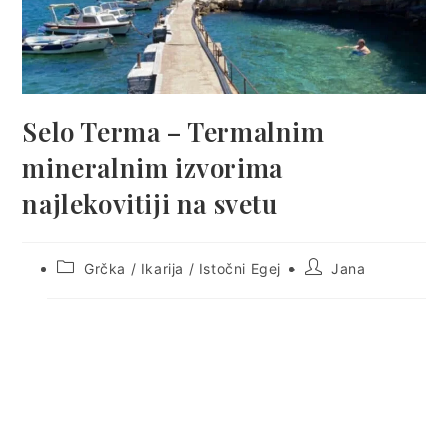
Selo Terma – Termalnim
mineralnim izvorima
najlekovitiji na svetu
Post
Post
Grčka
/
Ikarija
/
Istočni Egej
Jana
category:
author: