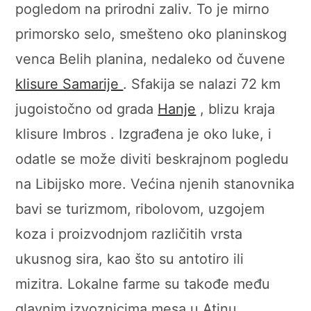
pogledom na prirodni zaliv. To je mirno
primorsko selo, smešteno oko planinskog
venca Belih planina, nedaleko od čuvene
klisure Samarije
. Sfakija se nalazi 72 km
jugoistočno od grada
Hanje
, blizu kraja
klisure Imbros . Izgrađena je oko luke, i
odatle se može diviti beskrajnom pogledu
na Libijsko more. Većina njenih stanovnika
bavi se turizmom, ribolovom, uzgojem
koza i proizvodnjom različitih vrsta
ukusnog sira, kao što su antotiro ili
mizitra. Lokalne farme su takođe među
glavnim izvoznicima mesa u Atinu .