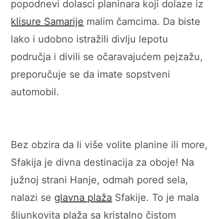
popodnevi dolasci planinara koji dolaze iz
klisure Samarije
malim čamcima. Da biste
lako i udobno istražili divlju lepotu
područja i divili se očaravajućem pejzažu,
preporučuje se da imate sopstveni
automobil.
Bez obzira da li više volite planine ili more,
Sfakija je divna destinacija za oboje! Na
južnoj strani Hanje, odmah pored sela,
nalazi se
glavna plaža
Sfakije. To je mala
šljunkovita plaža sa kristalno čistom