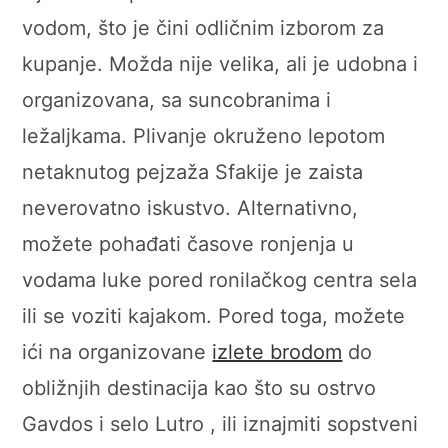
vodom, što je čini odličnim izborom za
kupanje. Možda nije velika, ali je udobna i
organizovana, sa suncobranima i
ležaljkama. Plivanje okruženo lepotom
netaknutog pejzaža Sfakije je zaista
neverovatno iskustvo. Alternativno,
možete pohađati časove ronjenja u
vodama luke pored ronilačkog centra sela
ili se voziti kajakom. Pored toga, možete
ići na organizovane
izlete brodom
do
obližnjih destinacija kao što su ostrvo
Gavdos i selo Lutro , ili iznajmiti sopstveni