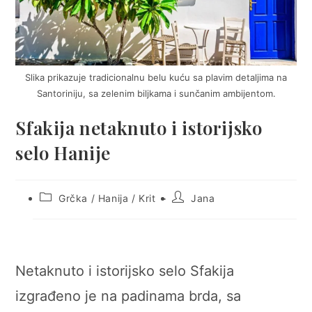
Slika prikazuje tradicionalnu belu kuću sa plavim detaljima na
Santoriniju, sa zelenim biljkama i sunčanim ambijentom.
Sfakija netaknuto i istorijsko
selo Hanije
Post
Post
Grčka
/
Hanija
/
Krit
Jana
category:
author:
Netaknuto i istorijsko selo Sfakija
izgrađeno je na padinama brda, sa