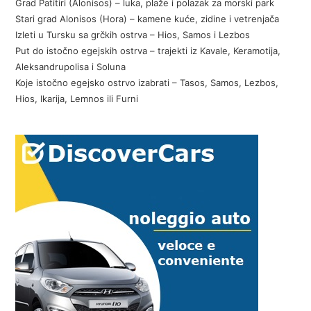
Grad Patitiri (Alonisos) – luka, plaže i polazak za morski park
Stari grad Alonisos (Hora) – kamene kuće, zidine i vetrenjača
Izleti u Tursku sa grčkih ostrva – Hios, Samos i Lezbos
Put do istočno egejskih ostrva – trajekti iz Kavale, Keramotija,
Aleksandrupolisa i Soluna
Koje istočno egejsko ostrvo izabrati – Tasos, Samos, Lezbos,
Hios, Ikarija, Lemnos ili Furni