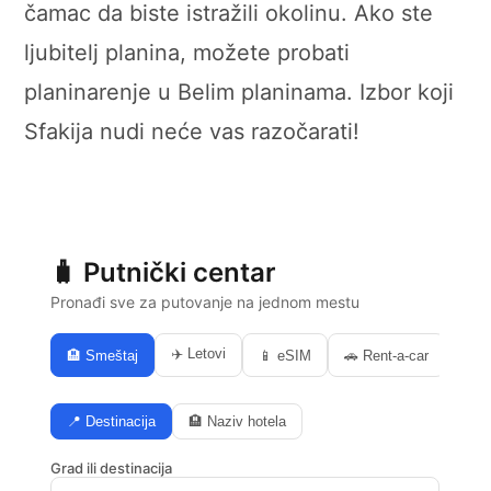
čamac da biste istražili okolinu. Ako ste
ljubitelj planina, možete probati
planinarenje u Belim planinama. Izbor koji
Sfakija nudi neće vas razočarati!