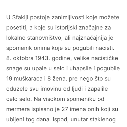
U Sfakiji postoje zanimljivosti koje možete
posetiti, a koje su istorijski značajne za
lokalno stanovništvo, ali najznačajnija je
spomenik onima koje su pogubili nacisti.
8. oktobra 1943. godine, velike nacističke
snage su upale u selo i uhapsile i pogubile
19 muškaraca i 8 žena, pre nego što su
oduzele svu imovinu od ljudi i zapalile
celo selo. Na visokom spomeniku od
mermera ispisano je 27 imena onih koji su
ubijeni tog dana. Ispod, unutar staklenog