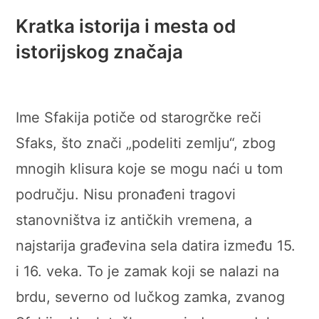
Kratka istorija i mesta od
istorijskog značaja
Ime Sfakija potiče od starogrčke reči
Sfaks, što znači „podeliti zemlju“, zbog
mnogih klisura koje se mogu naći u tom
području. Nisu pronađeni tragovi
stanovništva iz antičkih vremena, a
najstarija građevina sela datira između 15.
i 16. veka. To je zamak koji se nalazi na
brdu, severno od lučkog zamka, zvanog