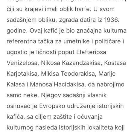
čiji su krajevi imali oblik harfe. U svom
sadašnjem obliku, zgrada datira iz 1936.
godine. Ovaj kafić je bio značajna kulturna
referentna tačka za umetnike i političare i
ugostio je ličnosti poput Elefteriosa
Venizelosa, Nikosa Kazandzakisa, Kostasa
Karjotakisa, Mikisa Teodorakisa, Marije
Kalasa i Manosa Hacidakisa, da nabrojimo
samo neke. Njegov sadašnji vlasnik
osnovao je Evropsko udruženje istorijskih
kafića, sa ciljem zaštite i očuvanja
kulturnog nasleđa istorijskih lokaliteta koji