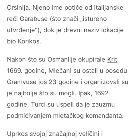
Orsinija. Njeno ime potiče od italijanske
reči Garabuse (što znači „istureno
utvrđenje“), dok je drevni naziv lokacije
bio Korikos.
Nakon što su Osmanlije okupirale
Krit
1669. godine, Mlečani su ostali u posedu
Gramvuse još 23 godine i organizovali su
je najbolje što su mogli. Ipak, 1692.
godine, Turci su uspeli da je zauzmu
podmićivanjem mletačkog komandanta.
Uprkos svojoj značajnoj veličini i