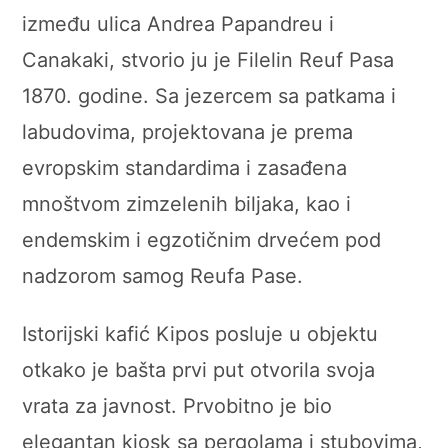
između ulica Andrea Papandreu i
Canakaki, ​​stvorio ju je Filelin Reuf Pasa
1870. godine. Sa jezercem sa patkama i
labudovima, projektovana je prema
evropskim standardima i zasađena
mnoštvom zimzelenih biljaka, kao i
endemskim i egzotičnim drvećem pod
nadzorom samog Reufa Pase.
Istorijski kafić Kipos posluje u objektu
otkako je bašta prvi put otvorila svoja
vrata za javnost. Prvobitno je bio
elegantan kiosk sa pergolama i stubovima,