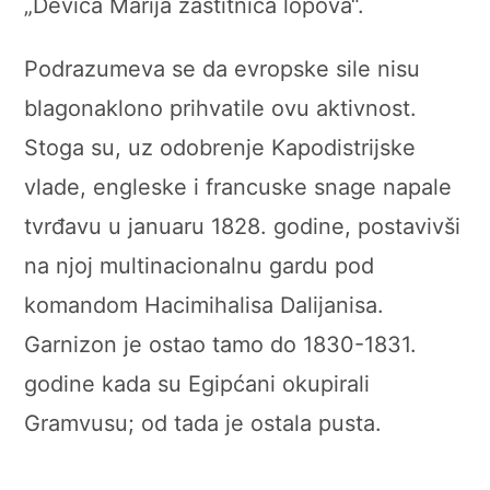
„Devica Marija zaštitnica lopova“.
Podrazumeva se da evropske sile nisu
blagonaklono prihvatile ovu aktivnost.
Stoga su, uz odobrenje Kapodistrijske
vlade, engleske i francuske snage napale
tvrđavu u januaru 1828. godine, postavivši
na njoj multinacionalnu gardu pod
komandom Hacimihalisa Dalijanisa.
Garnizon je ostao tamo do 1830-1831.
godine kada su Egipćani okupirali
Gramvusu; od tada je ostala pusta.