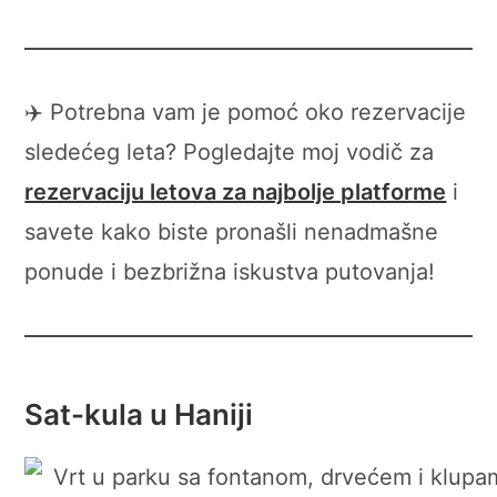
✈️ Potrebna vam je pomoć oko rezervacije
sledećeg leta? Pogledajte moj vodič za
rezervaciju letova za najbolje platforme
i
savete kako biste pronašli nenadmašne
ponude i bezbrižna iskustva putovanja!
Sat-kula u Haniji