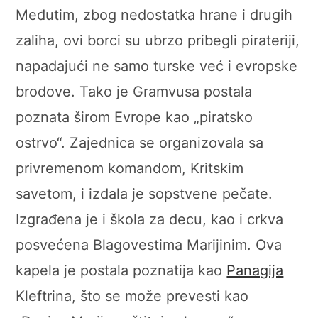
Međutim, zbog nedostatka hrane i drugih
zaliha, ovi borci su ubrzo pribegli pirateriji,
napadajući ne samo turske već i evropske
brodove. Tako je Gramvusa postala
poznata širom Evrope kao „piratsko
ostrvo“. Zajednica se organizovala sa
privremenom komandom, Kritskim
savetom, i izdala je sopstvene pečate.
Izgrađena je i škola za decu, kao i crkva
posvećena Blagovestima Marijinim. Ova
kapela je postala poznatija kao
Panagija
Kleftrina, što se može prevesti kao