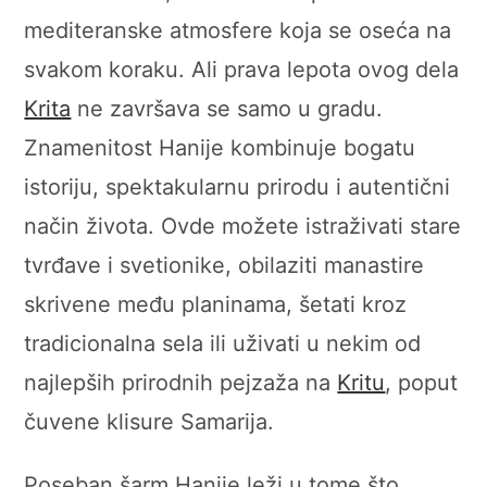
mediteranske atmosfere koja se oseća na
svakom koraku. Ali prava lepota ovog dela
Krita
ne završava se samo u gradu.
Znamenitost Hanije kombinuje bogatu
istoriju, spektakularnu prirodu i autentični
način života. Ovde možete istraživati stare
tvrđave i svetionike, obilaziti manastire
skrivene među planinama, šetati kroz
tradicionalna sela ili uživati u nekim od
najlepših prirodnih pejzaža na
Kritu
, poput
čuvene klisure Samarija.
Poseban šarm Hanije leži u tome što