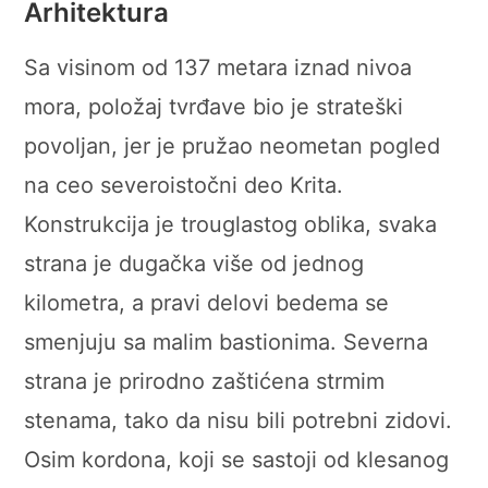
Arhitektura
Sa visinom od 137 metara iznad nivoa
mora, položaj tvrđave bio je strateški
povoljan, jer je pružao neometan pogled
na ceo severoistočni deo Krita.
Konstrukcija je trouglastog oblika, svaka
strana je dugačka više od jednog
kilometra, a pravi delovi bedema se
smenjuju sa malim bastionima. Severna
strana je prirodno zaštićena strmim
stenama, tako da nisu bili potrebni zidovi.
Osim kordona, koji se sastoji od klesanog