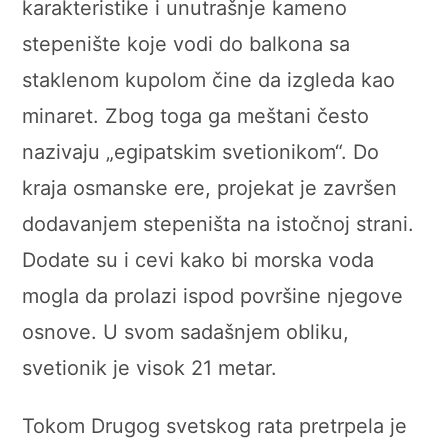
karakteristike i unutrašnje kameno
stepenište koje vodi do balkona sa
staklenom kupolom čine da izgleda kao
minaret. Zbog toga ga meštani često
nazivaju „egipatskim svetionikom“. Do
kraja osmanske ere, projekat je završen
dodavanjem stepeništa na istočnoj strani.
Dodate su i cevi kako bi morska voda
mogla da prolazi ispod površine njegove
osnove. U svom sadašnjem obliku,
svetionik je visok 21 metar.
Tokom Drugog svetskog rata pretrpela je