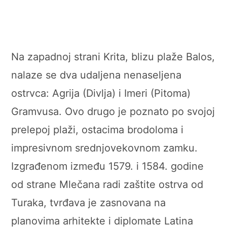
Na zapadnoj strani Krita, blizu plaže Balos,
nalaze se dva udaljena nenaseljena
ostrvca: Agrija (Divlja) i Imeri (Pitoma)
Gramvusa. Ovo drugo je poznato po svojoj
prelepoj plaži, ostacima brodoloma i
impresivnom srednjovekovnom zamku.
Izgrađenom između 1579. i 1584. godine
od strane Mlečana radi zaštite ostrva od
Turaka, tvrđava je zasnovana na
planovima arhitekte i diplomate Latina