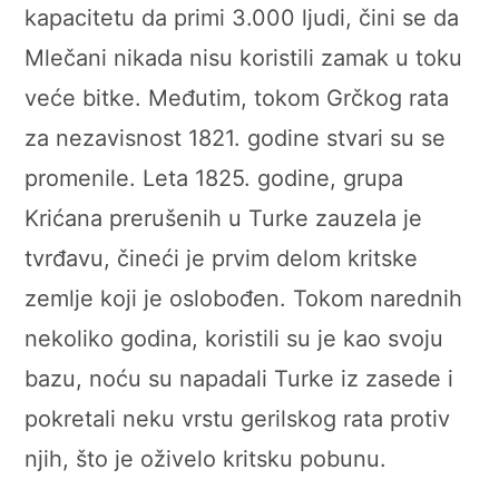
kapacitetu da primi 3.000 ljudi, čini se da
Mlečani nikada nisu koristili zamak u toku
veće bitke. Međutim, tokom Grčkog rata
za nezavisnost 1821. godine stvari su se
promenile. Leta 1825. godine, grupa
Krićana prerušenih u Turke zauzela je
tvrđavu, čineći je prvim delom kritske
zemlje koji je oslobođen. Tokom narednih
nekoliko godina, koristili su je kao svoju
bazu, noću su napadali Turke iz zasede i
pokretali neku vrstu gerilskog rata protiv
njih, što je oživelo kritsku pobunu.