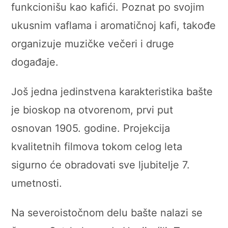
funkcionišu kao kafići. Poznat po svojim
ukusnim vaflama i aromatičnoj kafi, takođe
organizuje muzičke večeri i druge
događaje.
Još jedna jedinstvena karakteristika bašte
je bioskop na otvorenom, prvi put
osnovan 1905. godine. Projekcija
kvalitetnih filmova tokom celog leta
sigurno će obradovati sve ljubitelje 7.
umetnosti.
Na severoistočnom delu bašte nalazi se