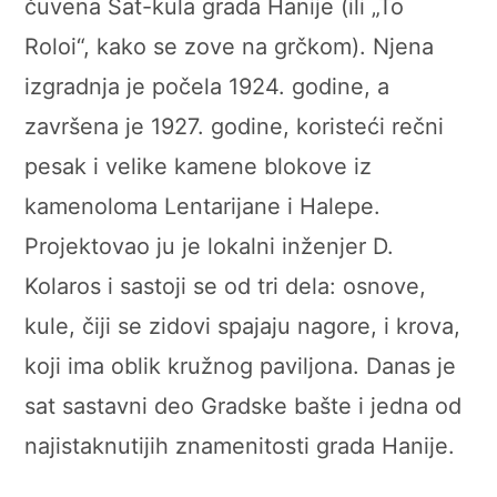
čuvena Sat-kula grada Hanije (ili „To
Roloi“, kako se zove na grčkom). Njena
izgradnja je počela 1924. godine, a
završena je 1927. godine, koristeći rečni
pesak i velike kamene blokove iz
kamenoloma Lentarijane i Halepe.
Projektovao ju je lokalni inženjer D.
Kolaros i sastoji se od tri dela: osnove,
kule, čiji se zidovi spajaju nagore, i krova,
koji ima oblik kružnog paviljona. Danas je
sat sastavni deo Gradske bašte i jedna od
najistaknutijih znamenitosti grada Hanije.