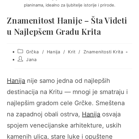
planinama, idealno za ljubitelje istorije i prirode.
Znamenitost Hanije – Šta Videti
u Najlepšem Gradu Krita
Post
Grčka
/
Hanija
/
Krit
/
Znamenitosti Krita
category:
Post
Jana
author:
Hanija
nije samo jedna od najlepših
destinacija na Kritu — mnogi je smatraju i
najlepšim gradom cele Grčke. Smeštena
na zapadnoj obali ostrva,
Hanija
osvaja
spojem venecijanske arhitekture, uskih
kamenih ulica, stare luke i opuštene