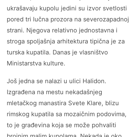
ukrašavaju kupolu jedini su izvor svetlosti
pored tri lučna prozora na severozapadnoj
strani. Njegova relativno jednostavna i
stroga spoljašnja arhitektura tipična je za
turska kupatila. Danas je vlasništvo
Ministarstva kulture.
Još jedna se nalazi u ulici Halidon.
Izgrađena na mestu nekadašnjeg
mletačkog manastira Svete Klare, blizu
rimskog kupatila sa mozaičnim podovima,
to je građevina koja se može pohvaliti
brojnim malim kupolama. Nekada je oko