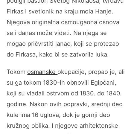
podigli bastion Svetog Nikolaosa, tvrđavu
Firkas i svetionik na kraju mola Hanje.
Njegova originalna osmougaona osnova
se i danas može videti. Na njega se
mogao pričvrstiti lanac, koji se protezao
do Firkasa, kako bi se zatvorila luka.
Tokom
osmanske
okupacije, propao je, ali
su ga tokom 1830-ih obnovili Egipćani,
koji su vladali ostrvom od 1830. do 1840.
godine. Nakon ovih popravki, srednji deo
kule ima 16 uglova, dok je gornji deo
kružnog oblika. I njegove arhitektonske