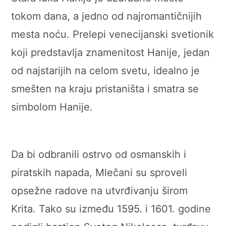
tokom dana, a jedno od najromantičnijih
mesta noću. Prelepi venecijanski svetionik
koji predstavlja znamenitost Hanije, jedan
od najstarijih na celom svetu, idealno je
smešten na kraju pristaništa i smatra se
simbolom Hanije.
Da bi odbranili ostrvo od osmanskih i
piratskih napada, Mlečani su sproveli
opsežne radove na utvrđivanju širom
Krita. Tako su između 1595. i 1601. godine