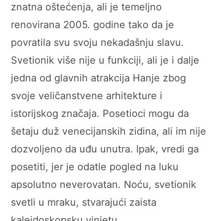
znatna oštećenja, ali je temeljno
renovirana 2005. godine tako da je
povratila svu svoju nekadašnju slavu.
Svetionik više nije u funkciji, ali je i dalje
jedna od glavnih atrakcija Hanje zbog
svoje veličanstvene arhitekture i
istorijskog značaja. Posetioci mogu da
šetaju duž venecijanskih zidina, ali im nije
dozvoljeno da uđu unutra. Ipak, vredi ga
posetiti, jer je odatle pogled na luku
apsolutno neverovatan. Noću, svetionik
svetli u mraku, stvarajući zaista
kaleidoskopsku vinjetu.