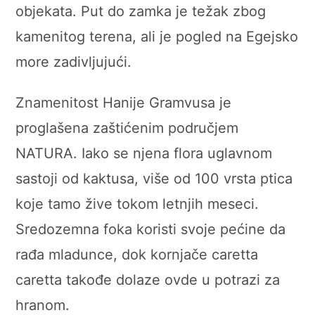
objekata. Put do zamka je težak zbog
kamenitog terena, ali je pogled na Egejsko
more zadivljujući.
Znamenitost Hanije Gramvusa je
proglašena zaštićenim područjem
NATURA. Iako se njena flora uglavnom
sastoji od kaktusa, više od 100 vrsta ptica
koje tamo žive tokom letnjih meseci.
Sredozemna foka koristi svoje pećine da
rađa mladunce, dok kornjače caretta
caretta takođe dolaze ovde u potrazi za
hranom.