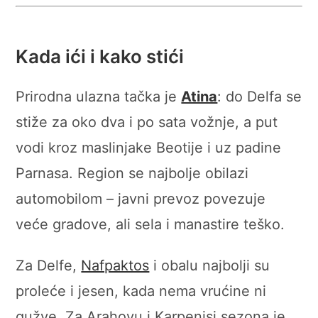
Kada ići i kako stići
Prirodna ulazna tačka je
Atina
: do Delfa se
stiže za oko dva i po sata vožnje, a put
vodi kroz maslinjake Beotije i uz padine
Parnasa. Region se najbolje obilazi
automobilom – javni prevoz povezuje
veće gradove, ali sela i manastire teško.
Za Delfe,
Nafpaktos
i obalu najbolji su
proleće i jesen, kada nema vrućine ni
gužve. Za Arahovu i Karpenisi sezona je