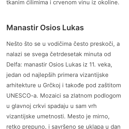
tkanim ćilimima i crvenom vinu iz okoline.
Manastir Osios Lukas
Nešto što se u vodičima često preskoči, a
nalazi se svega četrdesetak minuta od
Delfa: manastir Osios Lukas iz 11. veka,
jedan od najlepših primera vizantijske
arhitekture u Grčkoj i takođe pod zaštitom
UNESCO-a. Mozaici sa zlatnom podlogom
u glavnoj crkvi spadaju u sam vrh
vizantijske umetnosti. Mesto je mirno,
retko prepuno, i savršeno se uklapa u dan