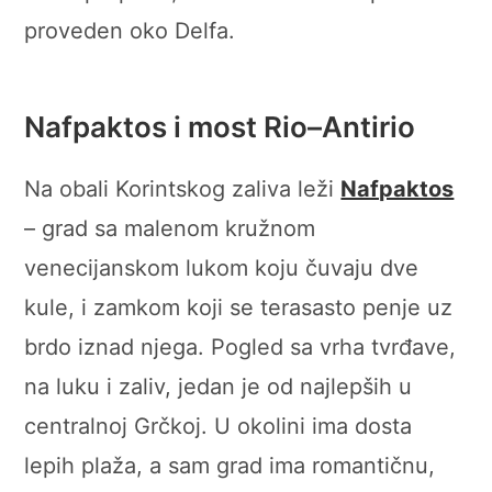
proveden oko Delfa.
Nafpaktos i most Rio–Antirio
Na obali Korintskog zaliva leži
Nafpaktos
– grad sa malenom kružnom
venecijanskom lukom koju čuvaju dve
kule, i zamkom koji se terasasto penje uz
brdo iznad njega. Pogled sa vrha tvrđave,
na luku i zaliv, jedan je od najlepših u
centralnoj Grčkoj. U okolini ima dosta
lepih plaža, a sam grad ima romantičnu,