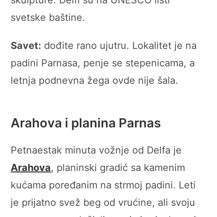
skulpture. Delfi su na UNESCO listi
svetske baštine.
Savet:
dođite rano ujutru. Lokalitet je na
padini Parnasa, penje se stepenicama, a
letnja podnevna žega ovde nije šala.
Arahova i planina Parnas
Petnaestak minuta vožnje od Delfa je
Arahova
, planinski gradić sa kamenim
kućama poređanim na strmoj padini. Leti
je prijatno svež beg od vrućine, ali svoju