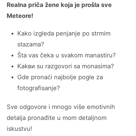
Realna priča žene koja je prošla sve
Meteore!
Kako izgleda penjanje po strmim
stazama?
Šta vas čeka u svakom manastiru?
Kakви su razgovori sa monasima?
Gde pronaći najbolje pogle za
fotografisanje?
Sve odgovore i mnogo više emotivnih
detalja pronađite u mom detaljnom
iskustvu!