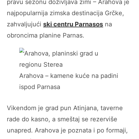
pravu sezonu doživljava zimi – Arahova je
najpopularnija zimska destinacija Grčke,
zahvaljujući
ski centru Parnasos
na
obroncima planine Parnas.
Arahova – kamene kuće na padini
ispod Parnasa
Vikendom je grad pun Atinjana, taverne
rade do kasno, a smeštaj se rezerviše
unapred. Arahova je poznata i po formaji,