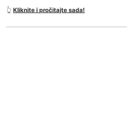
👆
Kliknite i pročitajte sada!