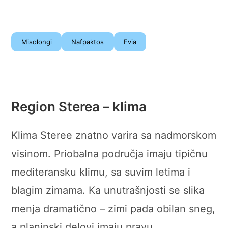
Misolongi
Nafpaktos
Evia
Region Sterea – klima
Klima Steree znatno varira sa nadmorskom
visinom. Priobalna područja imaju tipičnu
mediteransku klimu, sa suvim letima i
blagim zimama. Ka unutrašnjosti se slika
menja dramatično – zimi pada obilan sneg,
a planinski delovi imaju pravu