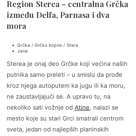
Region Sterea – centralna Grčka
između Delfa, Parnasa i dva
mora
Post
Grčka
/
Grčko kopno
/
Stera
category:
Post
Jana
author:
Sterea je onaj deo Grčke koji većina naših
putnika samo preleti – u smislu da prođe
kroz njega autoputem ka jugu ili ka moru,
ne zaustavljajući se. A upravo tu, na
nekoliko sati vožnje od
Atine
, nalazi se
mesto koje su stari Grci smatrali centrom
sveta, jedan od najlepših planinskih