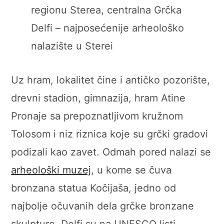
Delfi – najposećenije arheološko
nalazište u Sterei
Uz hram, lokalitet čine i antičko pozorište,
drevni stadion, gimnazija, hram Atine
Pronaje sa prepoznatljivom kružnom
Tolosom i niz riznica koje su grčki gradovi
podizali kao zavet. Odmah pored nalazi se
arheološki muzej
, u kome se čuva
bronzana statua Kočijaša, jedno od
najbolje očuvanih dela grčke bronzane