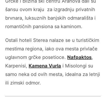
Grčke i blizina ski centru Arahova dali su
šansu ovom kraju za izgradnju privatnih
brvnara, luksuznih banjskih odmarališta i
romantičnih pansiona sa kaminom.
Ostali hoteli Sterea nalaze se u turističkim
mestima regiona, iako ova mesta privlače
uglavnom grčke posetioce.
Nafpaktos
,
Karpenisi,
Kamena Vurla
i Misolongi su
samo neka od ovih mesta, idealna za letnji
ili zimski odmor.