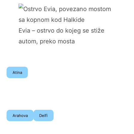
Evia – ostrvo do kojeg se stiže
autom, preko mosta
Atina
Arahova
Delfi