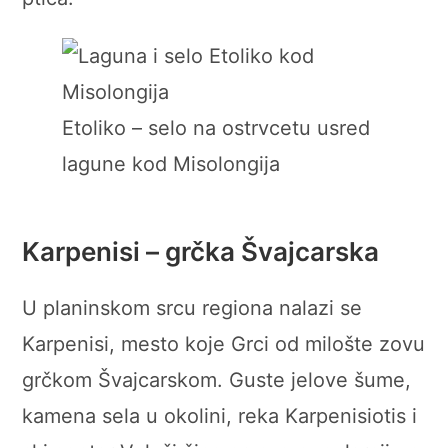
Etoliko – selo na ostrvcetu usred
lagune kod Misolongija
Karpenisi – grčka Švajcarska
U planinskom srcu regiona nalazi se
Karpenisi, mesto koje Grci od milošte zovu
grčkom Švajcarskom. Guste jelove šume,
kamena sela u okolini, reka Karpenisiotis i