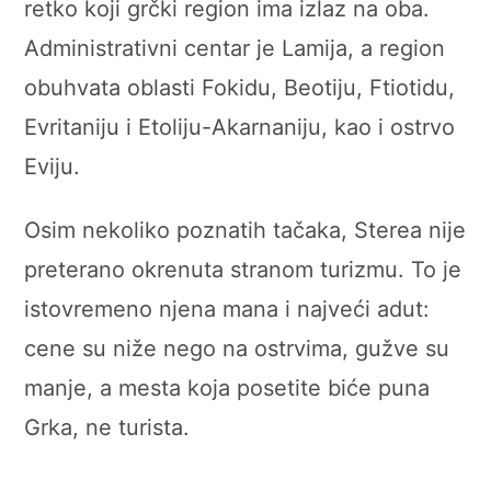
retko koji grčki region ima izlaz na oba.
Administrativni centar je Lamija, a region
obuhvata oblasti Fokidu, Beotiju, Ftiotidu,
Evritaniju i Etoliju-Akarnaniju, kao i ostrvo
Eviju.
Osim nekoliko poznatih tačaka, Sterea nije
preterano okrenuta stranom turizmu. To je
istovremeno njena mana i najveći adut:
cene su niže nego na ostrvima, gužve su
manje, a mesta koja posetite biće puna
Grka, ne turista.