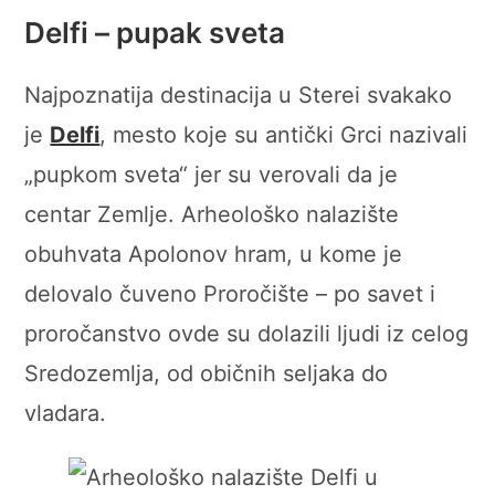
Delfi – pupak sveta
Najpoznatija destinacija u Sterei svakako
je
Delfi
, mesto koje su antički Grci nazivali
„pupkom sveta“ jer su verovali da je
centar Zemlje. Arheološko nalazište
obuhvata Apolonov hram, u kome je
delovalo čuveno Proročište – po savet i
proročanstvo ovde su dolazili ljudi iz celog
Sredozemlja, od običnih seljaka do
vladara.