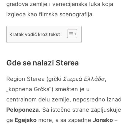
gradova zemlje i venecijanska luka koja
izgleda kao filmska scenografija.
Kratak vodič kroz tekst
Gde se nalazi Sterea
Region Sterea (grčki
Στερεά Ελλάδα
,
„kopnena Grčka“) smešten je u
centralnom delu zemlje, neposredno iznad
Peloponeza
. Sa istočne strane zapljuskuje
ga
Egejsko
more, a sa zapadne
Jonsko
–