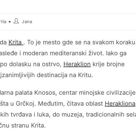
Post
rita
Jana
author:
ada
Krita
. To je mesto gde se na svakom koraku
nasleđe i moderan mediteranski život. Iako ga
 po dolasku na ostrvo,
Heraklion
krije brojne
animljivijih destinacija na Kritu.
arna palata Knosos, centar minojske civilizacije
išta u Grčkoj. Međutim, čitava oblast
Herakliona
ih tvrđava i luka, do muzeja, tradicionalnih sel
čnu stranu Krita.