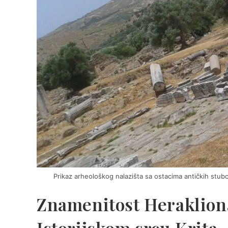
Prikaz arheološkog nalazišta sa ostacima antičkih stubo
Znamenitost Herakliona