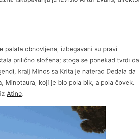
e palata obnovljena, izbegavani su pravi
stala prilično složena; stoga se ponekad tvrdi da
egendi, kralj Minos sa Krita je naterao Dedala da
a, Minotaura, koji je bio pola bik, a pola čovek.
 iz
Atine
.