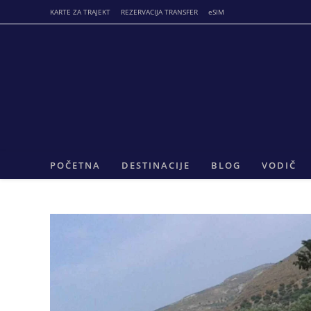
Skip
KARTE ZA TRAJEKT
REZERVACIJA TRANSFER
eSIM
to
content
POČETNA
DESTINACIJE
BLOG
VODIČ