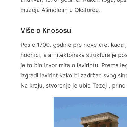
muzeja Ašmolean u Oksfordu.
Više o Knososu
Posle 1700. godine pre nove ere, kada j
hodnici, a arhitektonska struktura je po
je to bio izvor mita o lavirintu. Prema l
izgradi lavirint kako bi zadržao svog sin
Na kraju, stvorenje je ubio Tezej , princ