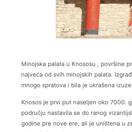
Minojska palata u Knososu , površine pr
najveća od svih minojskih palata. Izgra
mnogo spratova i bila je ukrašena izuz
Knosos je prvi put naseljen oko 7000. g
području nastavila se do ranog vizantij
godine pre nove ere, ali je uništena u 