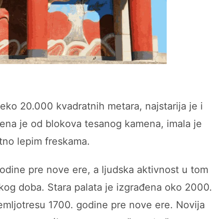
eko 20.000 kvadratnih metara, najstarija je i
đena je od blokova tesanog kamena, imala je
etno lepim freskama.
odine pre nove ere, a ljudska aktivnost u tom
skog doba. Stara palata je izgrađena oko 2000.
zemljotresu 1700. godine pre nove ere. Novija