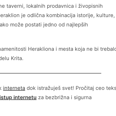
 taverni, lokalnih prodavnica i živopisnih
raklion je odlična kombinacija istorije, kulture,
lako može postati jedno od najlepših
menitosti Herakliona i mesta koja ne bi trebal
elu Krita.
ak
interneta
dok istražuješ svet! Pročitaj ceo teks
ristup internetu
za bezbrižna i sigurna