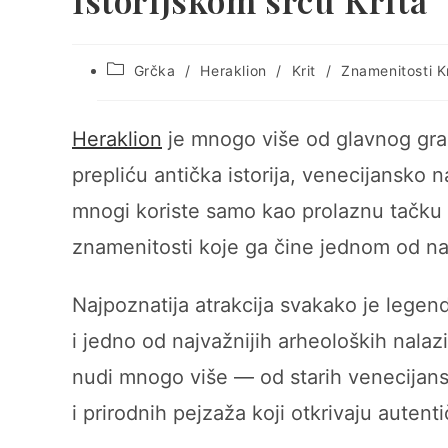
Istorijskom srcu Krita
Post
Grčka
/
Heraklion
/
Krit
/
Znamenitosti K
category:
Heraklion
je mnogo više od glavnog gr
prepliću antička istorija, venecijansko 
mnogi koriste samo kao prolaznu tačku
znamenitosti koje ga čine jednom od najz
Najpoznatija atrakcija svakako je legend
i jedno od najvažnijih arheoloških nalaz
nudi mnogo više — od starih venecijansk
i prirodnih pejzaža koji otkrivaju autenti