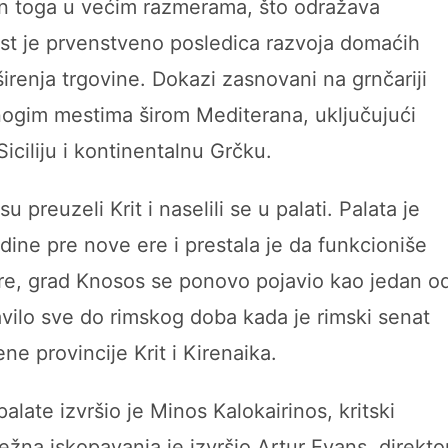
n toga u većim razmerama, što odražava
ast je prvenstveno posledica razvoja domaćih
 širenja trgovine. Dokazi zasnovani na grnčariji
nogim mestima širom Mediterana, uključujući
 Siciliju i kontinentalnu Grčku.
preuzeli Krit i naselili se u palati. Palata je
ine pre nove ere i prestala je da funkcioniše
re, grad Knosos se ponovo pojavio kao jedan o
tavilo sve do rimskog doba kada je rimski senat
ne provincije Krit i Kirenaika.
alate izvršio je Minos Kalokairinos, kritski
ežna iskopavanja je izvršio Artur Evans, direkto