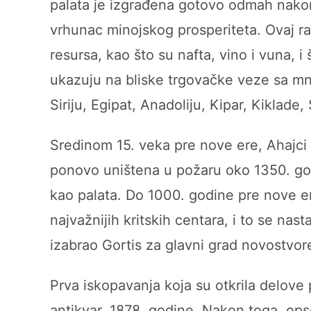
palata je izgrađena gotovo odmah nako
vrhunac minojskog prosperiteta. Ovaj r
resursa, kao što su nafta, vino i vuna, i
ukazuju na bliske trgovačke veze sa m
Siriju, Egipat, Anadoliju, Kipar, Kiklade,
Sredinom 15. veka pre nove ere, Ahajci su 
ponovo uništena u požaru oko 1350. god
kao palata. Do 1000. godine pre nove e
najvažnijih kritskih centara, i to se nas
izabrao Gortis za glavni grad novostvore
Prva iskopavanja koja su otkrila delove p
antikvar, 1878. godine. Nakon toga, ops