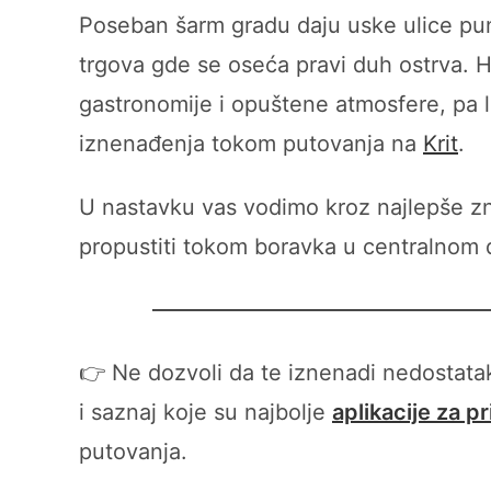
Poseban šarm gradu daju uske ulice pune
trgova gde se oseća pravi duh ostrva. He
gastronomije i opuštene atmosfere, pa 
iznenađenja tokom putovanja na
Krit
.
U nastavku vas vodimo kroz najlepše zna
propustiti tokom boravka u centralnom d
👉 Ne dozvoli da te iznenadi nedostat
i saznaj koje su najbolje
aplikacije za p
putovanja.