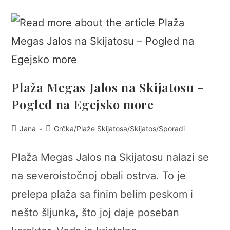
Plaža Megas Jalos na Skijatosu –
Pogled na Egejsko more
Post
Post
Jana
Grčka
/
Plaže Skijatosa
/
Skijatos
/
Sporadi
author:
category:
Plaža Megas Jalos na Skijatosu nalazi se
na severoistočnoj obali ostrva. To je
prelepa plaža sa finim belim peskom i
nešto šljunka, što joj daje poseban