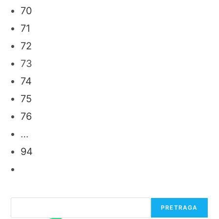
page
70
71
72
73
74
75
76
…
94
Go
to
the
next
Претрага
PRETRAGA
page