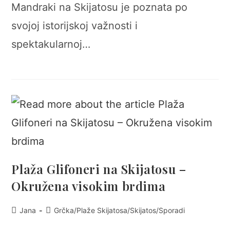
Mandraki na Skijatosu je poznata po
svojoj istorijskoj važnosti i
spektakularnoj…
Plaža Glifoneri na Skijatosu –
Okružena visokim brdima
Post
Post
Jana
Grčka
/
Plaže Skijatosa
/
Skijatos
/
Sporadi
author:
category: