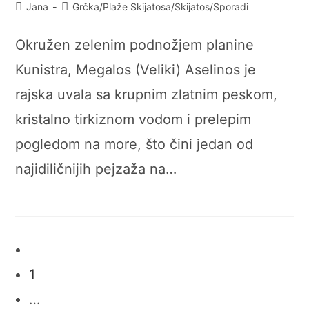
Post
Post
Jana
Grčka
/
Plaže Skijatosa
/
Skijatos
/
Sporadi
author:
category:
Okružen zelenim podnožjem planine
Kunistra, Megalos (Veliki) Aselinos je
rajska uvala sa krupnim zlatnim peskom,
kristalno tirkiznom vodom i prelepim
pogledom na more, što čini jedan od
najidiličnijih pejzaža na…
Go
to
1
the
previous
…