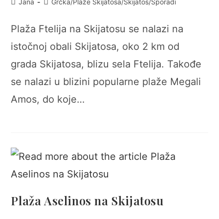
Post
Post
Jana
Grčka
/
Plaže Skijatosa
/
Skijatos
/
Sporadi
author:
category:
Plaža Ftelija na Skijatosu se nalazi na
istočnoj obali Skijatosa, oko 2 km od
grada Skijatosa, blizu sela Ftelija. Takođe
se nalazi u blizini popularne plaže Megali
Amos, do koje…
Plaža Aselinos na Skijatosu