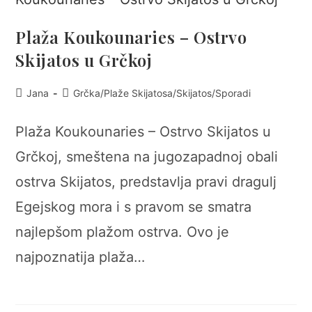
Plaža Koukounaries – Ostrvo
Skijatos u Grčkoj
Post
Post
Jana
Grčka
/
Plaže Skijatosa
/
Skijatos
/
Sporadi
author:
category:
Plaža Koukounaries – Ostrvo Skijatos u
Grčkoj, smeštena na jugozapadnoj obali
ostrva Skijatos, predstavlja pravi dragulj
Egejskog mora i s pravom se smatra
najlepšom plažom ostrva. Ovo je
najpoznatija plaža…