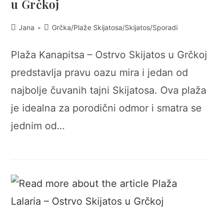
u Grčkoj
Post
Post
Jana
Grčka
/
Plaže Skijatosa
/
Skijatos
/
Sporadi
author:
category:
Plaža Kanapitsa – Ostrvo Skijatos u Grčkoj
predstavlja pravu oazu mira i jedan od
najbolje čuvanih tajni Skijatosa. Ova plaža
je idealna za porodični odmor i smatra se
jednim od…