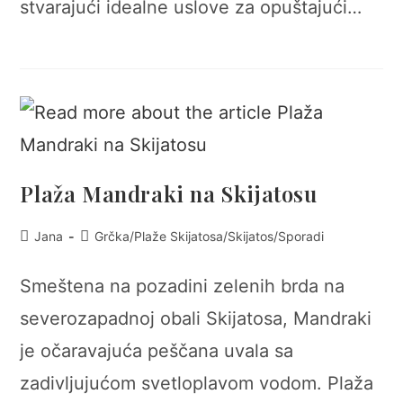
stvarajući idealne uslove za opuštajući…
Plaža Mandraki na Skijatosu
Post
Post
Jana
Grčka
/
Plaže Skijatosa
/
Skijatos
/
Sporadi
author:
category:
Smeštena na pozadini zelenih brda na
severozapadnoj obali Skijatosa, Mandraki
je očaravajuća peščana uvala sa
zadivljujućom svetloplavom vodom. Plaža