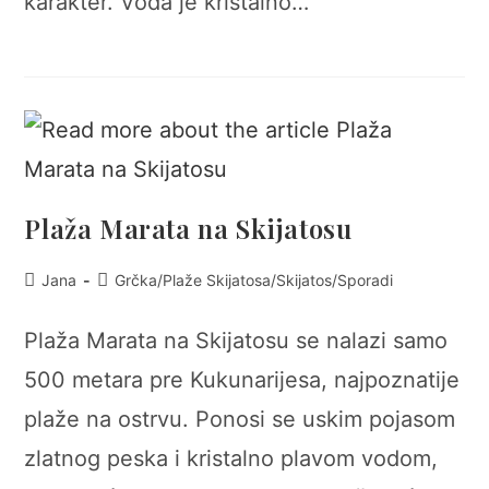
karakter. Voda je kristalno…
Plaža Marata na Skijatosu
Post
Post
Jana
Grčka
/
Plaže Skijatosa
/
Skijatos
/
Sporadi
author:
category:
Plaža Marata na Skijatosu se nalazi samo
500 metara pre Kukunarijesa, najpoznatije
plaže na ostrvu. Ponosi se uskim pojasom
zlatnog peska i kristalno plavom vodom,