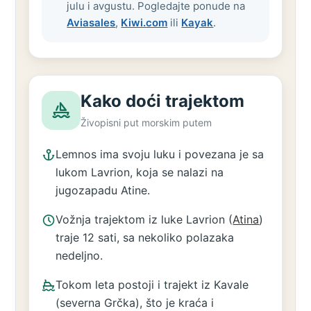
julu i avgustu. Pogledajte ponude na
Aviasales
,
Kiwi.com
ili
Kayak
.
Kako doći trajektom
Živopisni put morskim putem
Lemnos ima svoju luku i povezana je sa
lukom Lavrion, koja se nalazi na
jugozapadu Atine.
Vožnja trajektom iz luke Lavrion (
Atina
)
traje 12 sati, sa nekoliko polazaka
nedeljno.
Tokom leta postoji i trajekt iz Kavale
(severna Grčka), što je kraća i