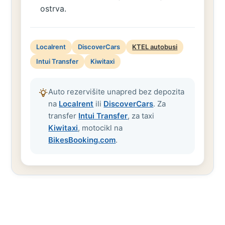
ostrva.
Localrent
DiscoverCars
KTEL autobusi
Intui Transfer
Kiwitaxi
Auto rezervišite unapred bez depozita
na
Localrent
ili
DiscoverCars
. Za
transfer
Intui Transfer
, za taxi
Kiwitaxi
, motocikl na
BikesBooking.com
.