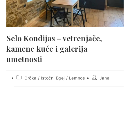
Selo Kondijas – vetrenjače,
kamene kuće i galerija
umetnosti
Post
Post
Grčka
/
Istočni Egej
/
Lemnos
Jana
category:
author:
Lemnosu