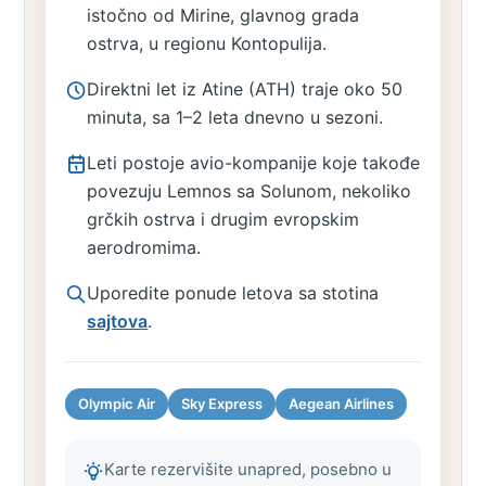
istočno od Mirine, glavnog grada
ostrva, u regionu Kontopulija.
Direktni let iz Atine (ATH) traje oko 50
minuta, sa 1–2 leta dnevno u sezoni.
Leti postoje avio-kompanije koje takođe
povezuju Lemnos sa Solunom, nekoliko
grčkih ostrva i drugim evropskim
aerodromima.
Uporedite ponude letova sa stotina
sajtova
.
Olympic Air
Sky Express
Aegean Airlines
Karte rezervišite unapred, posebno u