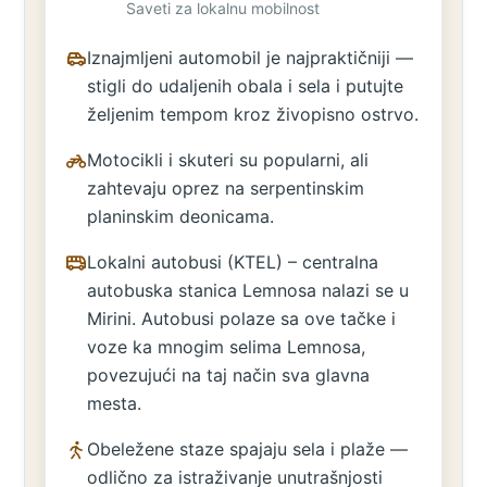
Saveti za lokalnu mobilnost
Iznajmljeni automobil je najpraktičniji —
stigli do udaljenih obala i sela i putujte
željenim tempom kroz živopisno ostrvo.
Motocikli i skuteri su popularni, ali
zahtevaju oprez na serpentinskim
planinskim deonicama.
Lokalni autobusi (KTEL) – centralna
autobuska stanica Lemnosa nalazi se u
Mirini. Autobusi polaze sa ove tačke i
voze ka mnogim selima Lemnosa,
povezujući na taj način sva glavna
mesta.
Obeležene staze spajaju sela i plaže —
odlično za istraživanje unutrašnjosti