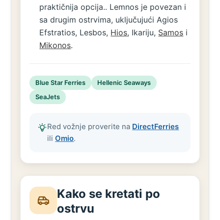
praktičnija opcija.. Lemnos je povezan i
sa drugim ostrvima, uključujući Agios
Efstratios, Lesbos,
Hios
, Ikariju,
Samos
i
Mikonos
.
Blue Star Ferries
Hellenic Seaways
SeaJets
Red vožnje proverite na
DirectFerries
ili
Omio
.
Kako se kretati po
ostrvu